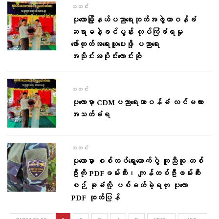
သတင်း
ပုလောမြို့နယ်ပညာရေးဘုတ်အဖွဲ့တာဝန်ခံ
ဆရာမနဲ့ခင်ပွန်း လုပ်ကြံခံရမှု
ဖော်ထုတ်အရေးယူပေးဖို့ ပညာရေး
အသိုင်းအဝိုင်းတောင်းဆို
သတင်း
ပုလောမှာ CDMပညာရေးတာဝန်ခံ လင်မယား
အသတ်ခံရ
သတင်း
ပုလောမှာ စစ်တပ်ရွေးကောက်ပွဲ ကူညီသူ တစ်
ဦးကို PDFဖမ်းဆီး၊ ကျန်တစ်ဦးဖမ်းဆီး
စဉ် ခုခံလို့ ပစ်ခတ်ခဲ့ရဟု ပုလော
PDF ထုတ်ပြန်