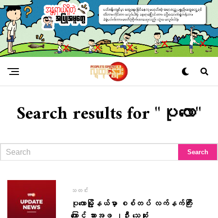
Search results for "ပုလော"
သတင်း
ပုလောမြို့နယ်မှာ စစ်တပ် လက်နက်ကြီး
ကြောင့် သားအဖ ၂ဦး သေဆုံး