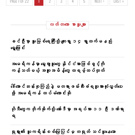
PAGE 1 OF 22
1
2
3
4
5
NEXT ›
LAST »
လတ်တ‌လော စာမူများ
ခင်ဦးမှာ မူးမြစ်ရေကြီးလို့ ကျေးရွာ ၁၄ ရွာထက်မနည်း
ရွှေ့ပြောင်း
အမေရိကန်မှာ မွေးဖွားသူတွေ နိုင်ငံသားဖြစ်ခွင့်ကို
ကန့်သတ်မယ့် အထူးအမိန့်တွေ ထရမ့်ထပ်ထုတ်
ဒေါ်အောင်ဆန်းစုကြည်နဲ့ မတရားဖမ်းဆီးခံရသူအားလုံးလွှတ်ပေး
ဖို့ အမေရိကန် ထပ်မံတောင်းဆို
ဟိုသီတွေက တိုက်ခိုက်လို့ ဆော်ဒီမှာ အရပ်သား ၁၁ ဦး ဒဏ်ရာ
ရ
ရုရှား၏ ယူကရိန်းစစ်မြေပြင်မှ တရုတ် သင်ယူနေသော