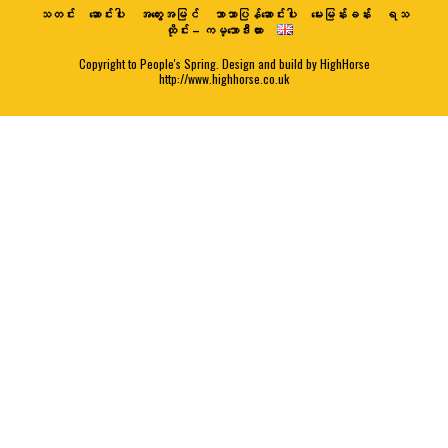
သတင်း
ဆောင်းပါး
အတွေးအမြင်
ဘာသာပြန်ဆောင်းပါး
မေးမြန်းခန်း
ရသ
ထိုင်း – ကမ္ဘောဒီးယား
Copyright to People's Spring. Design and build by HighHorse
http://www.highhorse.co.uk