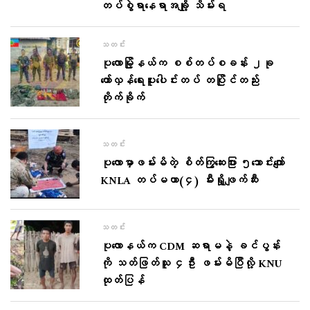
တပ်စွဲရာနေရာအချို့ သိမ်းရ
သတင်း
ပုလောမြို့နယ်က စစ်တပ်စခန်း ၂ခု
တော်လှန်ရေးပူးပေါင်းတပ် တပြိုင်တည်း
တိုက်ခိုက်
သတင်း
ပုလောမှာဖမ်းမိတဲ့ စိတ်ကြွဆေးပြား ၅သောင်းကျော်
KNLA တပ်မဟာ(၄) မီးရှို့ဖျက်ဆီး
သတင်း
ပုလောနယ်က CDM ဆရာမနဲ့ ခင်ပွန်း
ကို သတ်ဖြတ်သူ ၄ဦး ဖမ်းမိပြီလို့ KNU
ထုတ်ပြန်