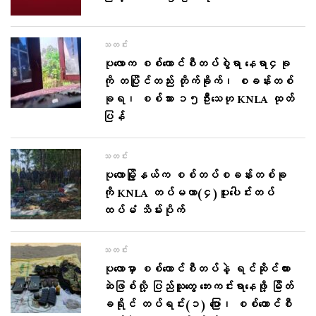
သတင်း
ပုလောက စစ်ကောင်စီတပ်စွဲရာ နေရာ၄ခု
ကို တပြိုင်တည်း တိုက်ခိုက်၊ စခန်းတစ်
ခုရ၊ စစ်သား ၁၅ဦးသေဟု KNLA ထုတ်
ပြန်
သတင်း
ပုလောမြို့နယ်က စစ်တပ်စခန်းတစ်ခု
ကို KNLA တပ်မဟာ(၄)ပူးပေါင်းတပ်
ထပ်မံ သိမ်းပိုက်
သတင်း
ပုလောမှာ စစ်ကောင်စီတပ်နဲ့ ရင်ဆိုင်ထား
ဆဲဖြစ်လို့ ပြည်သူတွေ ဘေးကင်းရာနေဖို့ မြိတ်
ခရိုင် တပ်ရင်း(၁) ပြော၊ စစ်ကောင်စီ