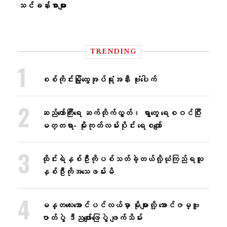
သင်ခန်းစာများ
TRENDING
စစ်ကိုင်းမြို့ထွေအုပ်ရုံးအနီး ဗုံးပေါက်
ဆည်တော်ကြီးရေ ဆက်တိုက်လွှတ်၊ ရွာတွေ ရေစဝင်ပြီး
မတ္တရာ- မိုးကုတ်လမ်းပိုင်း ရေစကျော်
ထိုင်းရဲနှစ်ဦးကိုပစ်သတ်ခဲ့တယ်လို့ယုံကြည်ရသူ
နှစ်ဦးကိုအသေဖမ်းမိ
မန္တလေးအောင်ပင်လယ်မှာ မိုးများလို့ အောင်ဇမ္ဗူ
ဇာတ်ပွဲ ဒီညဖျော်ဖြေပွဲ ဖျက်သိမ်း