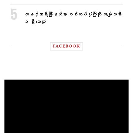
တနင်္သာရီမြို့နယ်မှာ စစ်တပ်ဗုံးကြဲလို့ အမျိုးသမီး
၁ ဦး သေဆုံး
FACEBOOK