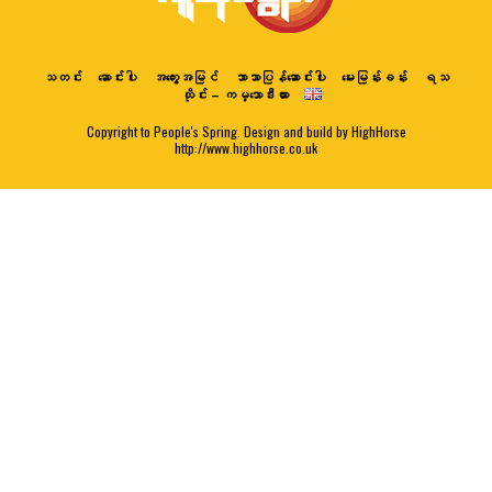
သတင်း
ဆောင်းပါး
အတွေးအမြင်
ဘာသာပြန်ဆောင်းပါး
မေးမြန်းခန်း
ရသ
ထိုင်း – ကမ္ဘောဒီးယား
Copyright to People's Spring. Design and build by HighHorse
http://www.highhorse.co.uk