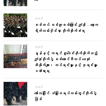
ခေါ်
သတင်း
စစ်တပ် စစ်ကူစစ်ကြောင်း ကျုံဒိုး – ကော့က
ရိတ်လမ်းပိုင်းမှာ တိုက်ခိုက်ခံရ
သတင်း
မွန်နှင့် ကရင် ပူးပေါင်းတိုက်ခိုက်သည့်
ကျုံဒုံးတိုက်ပွဲ စစ်ကောင်စီတပ် သေဆုံး
ထိခိုက်များ၊ တပ်ရင်းမှူးနှင့် ဒုရင်းမှူး
ဒဏ်ရာရ
သတင်း
မော်လမြိုင်-သံဖြူဇရပ်လမ်းတွင်တိုက်ပွဲ
ဖြစ်