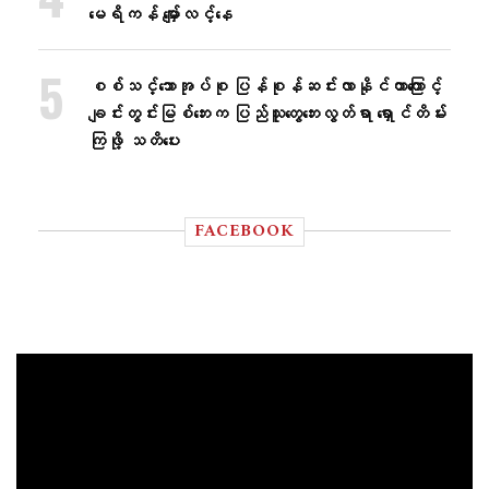
မေရိကန် မျှော်လင့်နေ
စစ်သင်္ဘောအုပ်စု ပြန်စုန်ဆင်းလာနိုင်တာကြောင့်
ချင်းတွင်းမြစ်ဘေးက ပြည်သူတွေဘေးလွတ်ရာ ရှောင်တိမ်း
ကြဖို့ သတိပေး
FACEBOOK