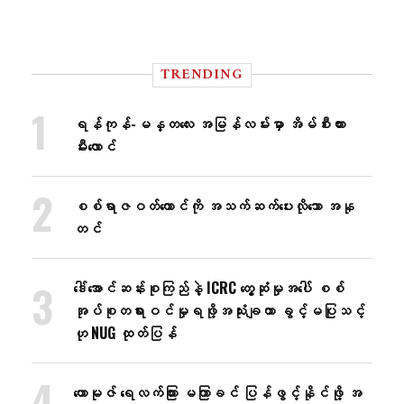
TRENDING
ရန်ကုန်-မန္တလေး အမြန်လမ်းမှာ အိမ်စီးကား
မီးလောင်
စစ်ရာဇဝတ်ကောင်ကို အသက်ဆက်ပေးလိုသော အနု
တင်
ဒေါ်အောင်ဆန်းစုကြည်နဲ့ ICRC တွေ့ဆုံမှုအပေါ် စစ်
အုပ်စုတရားဝင်မှုရဖို့အသုံးချတာ ခွင့်မပြုသင့်
ဟု NUG ထုတ်ပြန်
ဟောမုဇ် ရေလက်ကြား မကြာခင် ပြန်ဖွင့်နိုင်ဖို့ အ