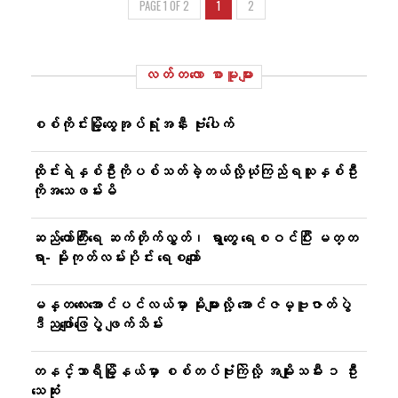
PAGE 1 OF 2
1
2
လတ်တ‌လော စာမူများ
စစ်ကိုင်းမြို့ထွေအုပ်ရုံးအနီး ဗုံးပေါက်
ထိုင်းရဲနှစ်ဦးကိုပစ်သတ်ခဲ့တယ်လို့ယုံကြည်ရသူနှစ်ဦး
ကိုအသေဖမ်းမိ
ဆည်တော်ကြီးရေ ဆက်တိုက်လွှတ်၊ ရွာတွေ ရေစဝင်ပြီး မတ္တ
ရာ- မိုးကုတ်လမ်းပိုင်း ရေစကျော်
မန္တလေးအောင်ပင်လယ်မှာ မိုးများလို့ အောင်ဇမ္ဗူဇာတ်ပွဲ
ဒီညဖျော်ဖြေပွဲ ဖျက်သိမ်း
တနင်္သာရီမြို့နယ်မှာ စစ်တပ်ဗုံးကြဲလို့ အမျိုးသမီး ၁ ဦး
သေဆုံး