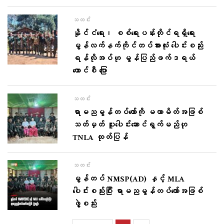
သတင်း
နိုင်ငံရေး၊ စစ်ရေးပန်းတိုင်ရရှိရေး
မွန်လက်နက်ကိုင်တပ်အားလုံး ပေါင်းစည်း
ရန်လိုအပ်ဟု မွန်ပြည်ဖက်ဒရယ်
ကောင်စီ ပြော
သတင်း
ရာမညမွန်တပ်တော်ကို မဟာမိတ်အဖြစ်
သတ်မှတ် ပူးပေါင်းဆောင်ရွက်မည်ဟု
TNLA ထုတ်ပြန်
သတင်း
မွန်တပ် NMSP(AD) နှင့် MLA
ပေါင်းစည်းပြီး ရာမညမွန်တပ်တော်အဖြစ်
ဖွဲ့စည်း