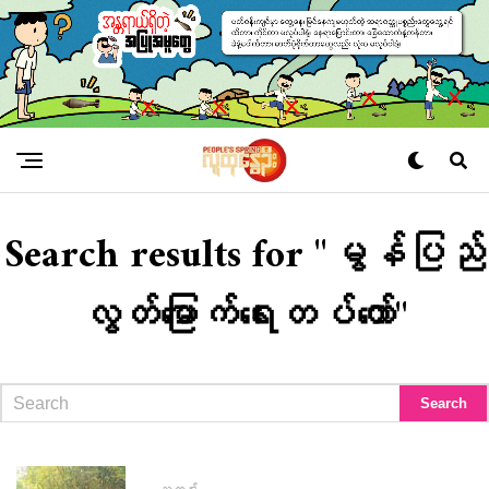
Search results for "မွန်ပြည်
လွတ်မြောက်ရေးတပ်တော်"