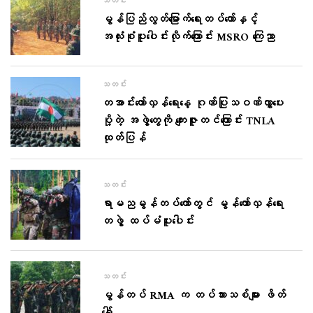
သတင်း
မွန်ပြည်လွတ်မြောက်ရေးတပ်တော်နှင့်
အလုံးစုံပူးပေါင်းလိုက်ကြောင်း MSRO ကြေညာ
သတင်း
တအာင်းတော်လှန်ရေးနေ့ ဂုဏ်ပြုသဝဏ်လွှာပေး
ပို့တဲ့ အဖွဲ့တွေကို ကျေးဇူးတင်ကြောင်း TNLA
ထုတ်ပြန်
သတင်း
ရာမညမွန်တပ်တော်တွင် မွန်တော်လှန်ရေး
တဖွဲ့ ထပ်မံပူးပေါင်း
သတင်း
မွန်တပ် RMA က တပ်သားသစ်များ ဖိတ်