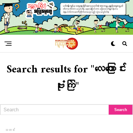
Search results for "လေကြောင်း
ဗုံးကြဲ"
သတင်း