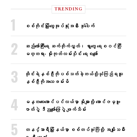
TRENDING
စစ်ကိုင်းမြို့ထွေအုပ်ရုံးအနီး ဗုံးပေါက်
ဆည်တော်ကြီးရေ ဆက်တိုက်လွှတ်၊ ရွာတွေ ရေစဝင်ပြီး
မတ္တရာ- မိုးကုတ်လမ်းပိုင်း ရေစကျော်
ထိုင်းရဲနှစ်ဦးကိုပစ်သတ်ခဲ့တယ်လို့ယုံကြည်ရသူ
နှစ်ဦးကိုအသေဖမ်းမိ
မန္တလေးအောင်ပင်လယ်မှာ မိုးများလို့ အောင်ဇမ္ဗူ
ဇာတ်ပွဲ ဒီညဖျော်ဖြေပွဲ ဖျက်သိမ်း
တနင်္သာရီမြို့နယ်မှာ စစ်တပ်ဗုံးကြဲလို့ အမျိုးသမီး
၁ ဦး သေဆုံး