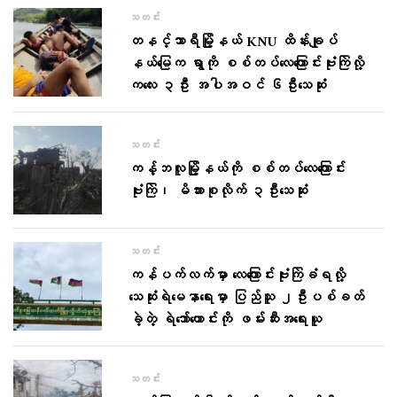
သတင်း
တနင်္သာရီမြို့နယ် KNU ထိန်းချုပ်
နယ်မြေက ရွာကို စစ်တပ်လေကြောင်းဗုံးကြဲလို့
ကလေး ၃ဦး အပါအဝင် ၆ဦးသေဆုံး
သတင်း
ကန့်ဘလူမြို့နယ်ကို စစ်တပ်လေကြောင်း
ဗုံးကြဲ၊ မိသားစုလိုက် ၃ဦးသေဆုံး
သတင်း
ကန်ပက်လက်မှာ လေကြောင်းဗုံးကြဲခံရလို့
သေဆုံးရဲမေနာရေးမှာ ပြည်သူ ၂ဦးပစ်ခတ်
ခဲ့တဲ့ ရဲဘော်ဟောင်းကို ဖမ်းဆီးအရေးယူ
သတင်း