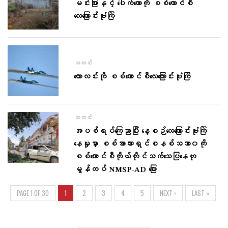
မင်းပြားနှင့် ပေါက်တောကို စစ်ကောင်စီ
လေကြောင်းဗုံးကြဲ
သတင်း
ကောလင်းကို စစ်ကောင်စီလေကြောင်းဗုံးကြဲ
သတင်း
အပစ်ရပ်ကြေညာပြီး နေ့စဉ်လေကြောင်းဗုံးကြဲ
နေမှုမှာ စစ်အာဏာရှင်စနစ်သဘာ၀ကို
စစ်ကောင်စီကိုယ်တိုင်သက်သေပြနေဟု
မွန်တပ် NMSP-AD ပြော
PAGE 1 OF 30
1
2
3
4
5
NEXT ›
LAST »