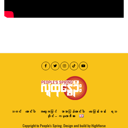
သတင်း
ဆောင်းပါး
အတွေးအမြင်
ဘာသာပြန်ဆောင်းပါး
မေးမြန်းခန်း
ရသ
ထိုင်း – ကမ္ဘောဒီးယား
Copyright to People's Spring. Design and build by HighHorse