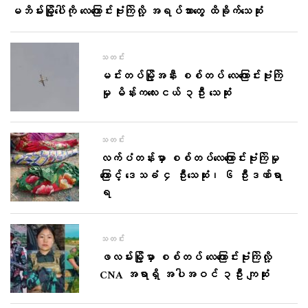
မဘိမ်းမြို့ပေါ်ကို လေကြောင်းဗုံးကြဲလို့ အရပ်သားတွေ ထိခိုက်သေဆုံး
သတင်း
မင်းတပ်မြို့အနီး စစ်တပ် လေကြောင်းဗုံးကြဲ
မှု မိန်းကလေးငယ် ၃ဦး သေဆုံး
သတင်း
လက်ပံတန်းမှာ စစ်တပ်လေကြောင်းဗုံးကြဲမှု
ကြောင့် ဒေသခံ ၄ ဦးသေဆုံး၊ ၆ ဦးဒဏ်ရာ
ရ
သတင်း
ဖလမ်းမြို့မှာ စစ်တပ် လေကြောင်းဗုံးကြဲလို့
CNA အရာရှိ အပါအဝင် ၃ဦး ကျဆုံး