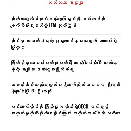
လတ်တ‌လော စာမူများ
ဆိုက်ဘာငွေလိမ်လုပ်ငန်းတွေဖြေရှင်းဖို့ စစ်တပ်ကို
ဖျက်သိမ်းရမယ်လို့ JFM ထုတ်ပြန်
ထိုင်းမှာ အသတ်ခံရတဲ့ ရုရှားမောင်နှမအတွက် ဆုတောင်းပွဲ
ပြုလုပ်
ဗြိတိန်မှာ သေမင်းဝတ်စုံဝတ်ပြီး ဆေးရုံခေါင်မိုးပေါ် တက်နေ
ခဲ့တဲ့ အမျိုးသား ဒဏ်ငွေအရိုက်ခံရ
သဖန်းဆိပ်ဆည်ရေလွှတ်စဉ်ကောက်စိုက်သမ ၁၀ ဦးရေစီး
နဲ့မျောပါပြီး ၆ ဦး သေဆုံး
မင်းအောင်လှိုင်ကို ကြိုဆိုမှုက ထိုင်းရဲ့OECD ဝင်ခွင့်
အားထုတ်မှုကိုထိခိုက်စေနိုင်ကြောင်း အတိုက်အခံပါတီ သတိပေး