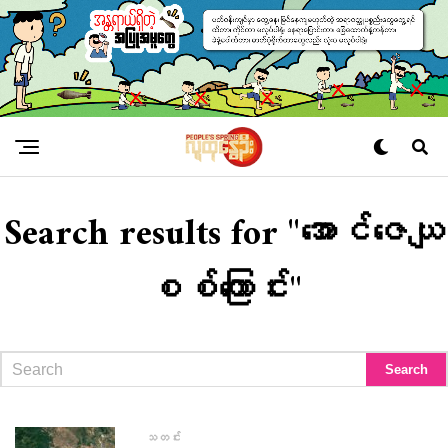
Search results for "အောင်ဇေယျ
စစ်ကြောင်း"
သတင်း