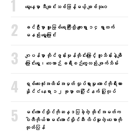
မွေးနေ့မှာ သီချင်းသစ်ဖြန့်မယ့် ချစ်သုဝေ
ခင်ဦးမှာ မူးမြစ်ရေကြီးလို့ ကျေးရွာ ၁၄ ရွာထက်
မနည်း ရွှေ့ပြောင်း
ဂျပန်မှာ တိုင်ဖွန်းမုန်တိုင်းကြောင့် လူသိန်းနဲ့ချီ
ပြောင်းရွှေ့၊ လေယာဉ် ခရီးစဉ်တွေလည်း ဖျက်သိမ်း
ရှစ်လေးလုံးအထိမ်းအမှတ် လှုပ်ရှားမှု တောင်ကိုရီးယား
နိုင်ငံ နေရာ ၁၂ ခုမှာ တပြိုင်နက် ပြုလုပ်
မင်းအောင်လှိုင်ကိုဆန္ဒပြခဲ့တဲ့ ထိုင်းအမတ်က
ပါတီကိုယ်စားမင်းအောင်လှိုင်ဆီ လိပ်မူတဲ့ ပေးစာကို
ထုတ်ပြန်