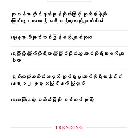
ဂျပန်မှာ တိုင်ဖွန်းမုန်တိုင်းကြောင့် လူသိန်းနဲ့ချီ
ပြောင်းရွှေ့၊ လေယာဉ် ခရီးစဉ်တွေလည်း ဖျက်သိမ်း
မွေးနေ့မှာ သီချင်းသစ်ဖြန့်မယ့် ချစ်သုဝေ
ရေကြီးလို့ မြောက်ကိုရီးယား မြေမြှုပ်မိုင်းတွေ တောင်ကိုရီးယားဖက် မျော
ပါလာ
ရှစ်လေးလုံးအထိမ်းအမှတ် လှုပ်ရှားမှု တောင်ကိုရီးယားနိုင်ငံ
နေရာ ၁၂ ခုမှာ တပြိုင်နက် ပြုလုပ်
ရေဘေးကြုံနေတဲ့ မဘိမ်းမြို့ကို စစ်တပ် ဗုံးကြဲ
TRENDING