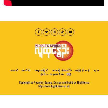
သတင်း
ဆောင်းပါး
အတွေးအမြင်
ဘာသာပြန်ဆောင်းပါး
မေးမြန်းခန်း
ရသ
ထိုင်း – ကမ္ဘောဒီးယား
Copyright to People's Spring. Design and build by HighHorse
http://www.highhorse.co.uk