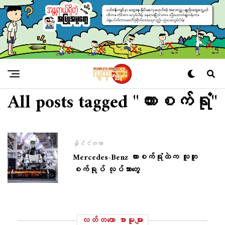
All posts tagged "ကားစက်ရုံ"
နိုင်ငံတကာ
Mercedes-Benz ကားစက်ရုံထဲက လူတူ
စက်ရုပ် လုပ်သားတွေ
လတ်တ‌လော စာမူများ