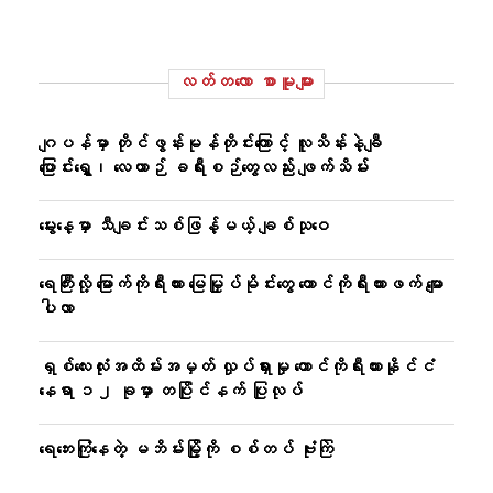
လတ်တ‌လော စာမူများ
ဂျပန်မှာ တိုင်ဖွန်းမုန်တိုင်းကြောင့် လူသိန်းနဲ့ချီ
ပြောင်းရွှေ့၊ လေယာဉ် ခရီးစဉ်တွေလည်း ဖျက်သိမ်း
မွေးနေ့မှာ သီချင်းသစ်ဖြန့်မယ့် ချစ်သုဝေ
ရေကြီးလို့ မြောက်ကိုရီးယား မြေမြှုပ်မိုင်းတွေ တောင်ကိုရီးယားဖက် မျော
ပါလာ
ရှစ်လေးလုံးအထိမ်းအမှတ် လှုပ်ရှားမှု တောင်ကိုရီးယားနိုင်ငံ
နေရာ ၁၂ ခုမှာ တပြိုင်နက် ပြုလုပ်
ရေဘေးကြုံနေတဲ့ မဘိမ်းမြို့ကို စစ်တပ် ဗုံးကြဲ