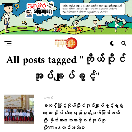
All posts tagged "ကိုယ်ပိုင်
အုပ်ချုပ်ခွင့်"
သတင်း
အဆင့်မြင့်ကိုယ်ပိုင်အုပ်ချုပ်ခွင့်ရရှိ
ရေးဟာ နိုင်ငံရေးရည်မှန်းချက်ဖြစ်တယ်
လို့ မိုင်းလားဒေသလာတဲ့စစ်အုပ်စု
ကိုNDAAတပ်အသိပေး