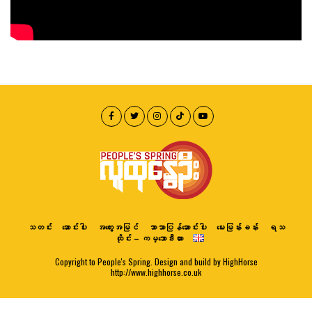
သတင်း
ဆောင်းပါး
အတွေးအမြင်
ဘာသာပြန်ဆောင်းပါး
မေးမြန်းခန်း
ရသ
ထိုင်း – ကမ္ဘောဒီးယား
Copyright to People's Spring. Design and build by HighHorse
http://www.highhorse.co.uk