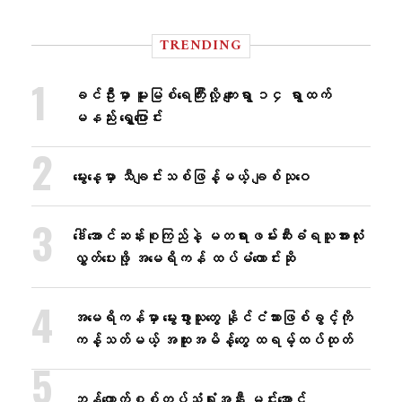
TRENDING
ခင်ဦးမှာ မူးမြစ်ရေကြီးလို့ ကျေးရွာ ၁၄ ရွာထက်
မနည်း ရွှေ့ပြောင်း
မွေးနေ့မှာ သီချင်းသစ်ဖြန့်မယ့် ချစ်သုဝေ
ဒေါ်အောင်ဆန်းစုကြည်နဲ့ မတရားဖမ်းဆီးခံရသူအားလုံး
လွှတ်ပေးဖို့ အမေရိကန် ထပ်မံတောင်းဆို
အမေရိကန်မှာ မွေးဖွားသူတွေ နိုင်ငံသားဖြစ်ခွင့်ကို
ကန့်သတ်မယ့် အထူးအမိန့်တွေ ထရမ့်ထပ်ထုတ်
ဘန်​ကောက်စစ်တပ်သံရုံးအနီး မင်း​အောင်