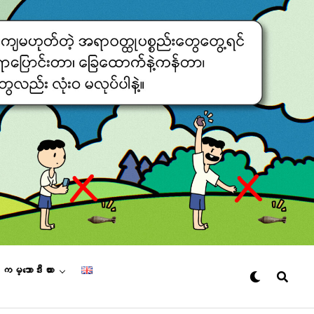
– ကမ္ဘောဒီးယား