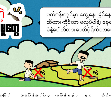
းအမြင်
ဘာသာပြန်ဆောင်းပါး
မေးမြန်းခန်း
ရသ
ထိုင်း 