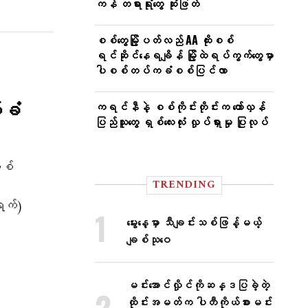
ကန် တရားရုံးတွေ ဆုံးဖြတ်
စစ်တွေမြို့ပတ်လည် AA ထိုးစစ်
ရင်ဆိုင်နေရချိန် မြို့ထဲရပ်ကွက်တွေမှာ
ပါစစ်တပ်ကခံစစ်ပြင်လာ
်ခံ
ကရင်နီနဲ့ စစ်ကိုင်းတိုင်းက တော်လှန်
ပြည်သူတွေ ရှစ်လေးလုံး လှုပ်ရှားမှု ပြုလုပ်
စစ်
TRENDING
ရက်)
မွေးနေ့မှာ သီချင်းသစ်ဖြန့်မယ့်
ချစ်သုဝေ
မင်းအောင်လှိုင်ကိုဆန္ဒပြခဲ့တဲ့
ထိုင်းအမတ်က ပါတီကိုယ်စားမင်း