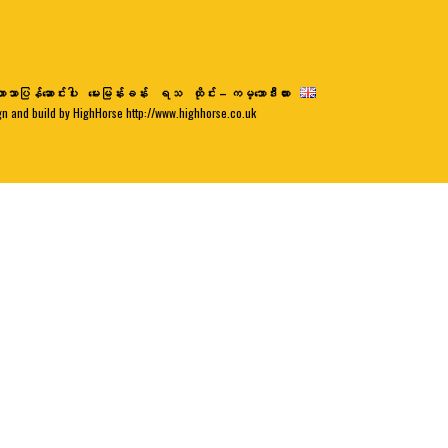
ာသာပြန်ဆောင်းပါး
မေးမြန်းခန်း
ရသ
ထိုင်း – ကမ္ဘောဒီးယား
gn and build by HighHorse http://www.highhorse.co.uk