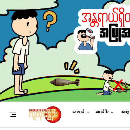
သတင်း
ဆောင်းပါး
အတွေ