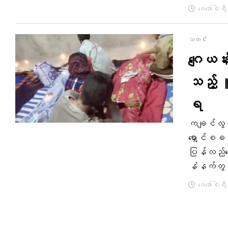
ဖေ‌ဖော်ဝါရ
သတင်း
ဂျေယန်
သည့် 
ရ
ကချင်လွတ်
ရှောင်စခန်
ပြန်လည်တွ
နံနက်တွင
ဖေ‌ဖော်ဝါရ