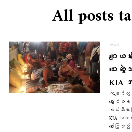
All posts 
သတင်း
ဂျေယန
ပေးဆွ
KIA အ
ကချင်လွတ်
ရှောင်စခန
ဖမ်းဆီးထာ
KIA သတင်
ဖော်ပြသည