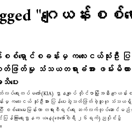
tagged "ဂျေယန်းစစ်ရ
်းစစ်ရှောင်စခန်းမှ ကလေးငယ်သုံးဦး ပြ
ဲသတ်ဖြတ်မှု သံသယတရားခံအား ဖမ်းမိထား
သိပေး
လပ်ရေးတပ်မတော်(KIA) ဌာနချုပ် လိုင်ဇာမြို့အနီး ဂျေယန်း
်းမှ ကလေးငယ် သုံးဦးအား ပြန်ပေးဆွဲသတ်ဖြတ်ခဲ့သူဟု သံသယရှိ
းပြီး စစ်ဆေးမေးမြန်းကာ တရားစီရင်ရေး ဆက်လက်လုပ်ဆောင်မည်
းပြန်ကြားရေးဌာနက ယနေ့(ဖေဖော်ဝါရီ ၂၆ရက်)ညပိုင်း၌
်။