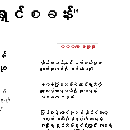
ှောင်စခန်း"
လတ်တ‌လော စာမူများ
န်
ထိုင်းစာသင်ကျောင်း ပစ်ခတ်မှုမှာ
ဟု
ကျောင်းသူတစ်ဦး ထပ်မံသေဆုံး
ခက်ခဲကြမ်းတမ်းတဲ့ ဆောင်းရာသီကို
မျှော်လင့်ထားရမယ်လို့ ယူကရိန်း
စစ်
သမ္မတ ဝန်ခံ
သူကို
ဟု
မြန်မာနဲ့ တောင်ဆူဒန် နိုင်ငံသားတွေ
အတွက် ယာယီခိုလှုံခွင့်ကို ထရမ့်
အစိုးရ ရုပ်သိမ်းခွင့်ရှိကြောင်း အမေရိ