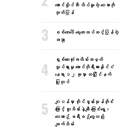
အောင်လှိုင်ဆီ လိပ်မူတဲ့ ပေးစာကို
ထုတ်ပြန်
စစ်ဘေးပေါ် ရေဘေးထပ်ဆင့်ပြန်တဲ့
အညာ
ရှစ်လေးလုံးအထိမ်းအမှတ်
လှုပ်ရှားမှု တောင်ကိုရီးယားနိုင်ငံ
နေရာ ၁၂ ခုမှာ တပြိုင်နက်
ပြုလုပ်
ဂျပန်မှာ တိုင်ဖွန်းမုန်တိုင်း
ကြောင့် လူသိန်းနဲ့ချီ ပြောင်းရွှေ့၊
လေယာဉ် ခရီးစဉ်တွေလည်း
ဖျက်သိမ်း