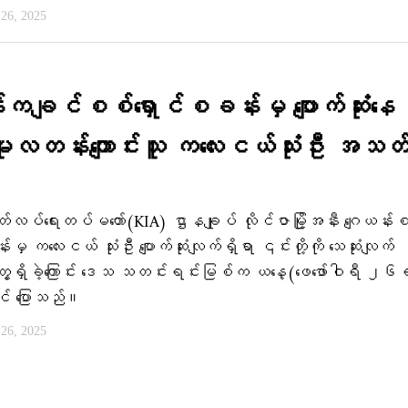
ီ 26, 2025
းကချင်စစ်ရှောင်စခန်းမှ ပျောက်ဆုံးနေ
မူလတန်းကျောင်းသူ ကလေးငယ်သုံးဦး အသတ
လပ်ရေးတပ်မတော်(KIA) ဌာနချုပ် လိုင်ဇာမြို့အနီး ဂျေယန်း
းမှ ကလေးငယ် သုံးဦး ပျောက်ဆုံးလျက်ရှိရာ ၎င်းတို့ကို သေဆုံးလျက်
ေ့ရှိခဲ့ကြောင်း ဒေသ သတင်းရင်းမြစ်က ယနေ့(ဖေဖော်ဝါရီ ၂၆
် ပြောသည်။
ီ 26, 2025