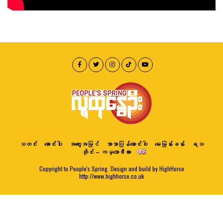
သတင်း
ဆောင်းပါး
အတွေးအမြင်
ဘာသာပြန်ဆောင်းပါး
မေးမြန်းခန်း
ရသ
ထိုင်း – ကမ္ဘောဒီးယား
Copyright to People's Spring. Design and build by HighHorse
http://www.highhorse.co.uk