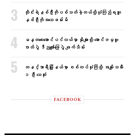
ထိုင်းရဲနှစ်ဦးကိုပစ်သတ်ခဲ့တယ်လို့ယုံကြည်ရသူ
နှစ်ဦးကိုအသေဖမ်းမိ
မန္တလေးအောင်ပင်လယ်မှာ မိုးများလို့ အောင်ဇမ္ဗူ
ဇာတ်ပွဲ ဒီညဖျော်ဖြေပွဲ ဖျက်သိမ်း
တနင်္သာရီမြို့နယ်မှာ စစ်တပ်ဗုံးကြဲလို့ အမျိုးသမီး
၁ ဦး သေဆုံး
FACEBOOK