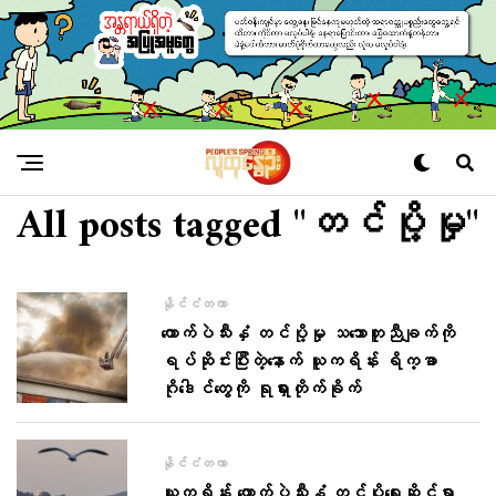
All posts tagged "တင်ပို့မှု"
နိုင်ငံတကာ
ကောက်ပဲသီးနှံ တင်ပို့မှု သဘောတူညီချက်ကို
ရပ်ဆိုင်းပြီးတဲ့နောက် ယူကရိန်း ရိက္ခာ
ဂိုဒေါင်တွေကို ရုရှားတိုက်ခိုက်
နိုင်ငံတကာ
ယူကရိန်း ကောက်ပဲသီးနှံ တင်ပို့ရေးဆိုင်ရာ