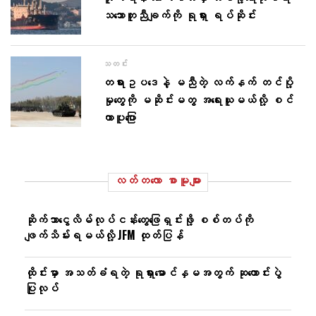
သဘောတူညီချက်ကို ရုရှား ရပ်ဆိုင်း
သတင်း
တရားဥပဒေနဲ့ မညီတဲ့ လက်နက် တင်ပို့
မှုတွေကို မဆိုင်းမတွ အရေးယူမယ်လို့ စင်
ကာပူပြော
လတ်တ‌လော စာမူများ
ဆိုက်ဘာငွေလိမ်လုပ်ငန်းတွေဖြေရှင်းဖို့ စစ်တပ်ကို
ဖျက်သိမ်းရမယ်လို့ JFM ထုတ်ပြန်
ထိုင်းမှာ အသတ်ခံရတဲ့ ရုရှားမောင်နှမအတွက် ဆုတောင်းပွဲ
ပြုလုပ်