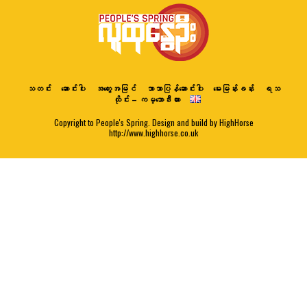
သတင်း
ဆောင်းပါး
အတွေးအမြင်
ဘာသာပြန်ဆောင်းပါး
မေးမြန်းခန်း
ရသ
ထိုင်း – ကမ္ဘောဒီးယား
Copyright to People's Spring. Design and build by HighHorse
http://www.highhorse.co.uk