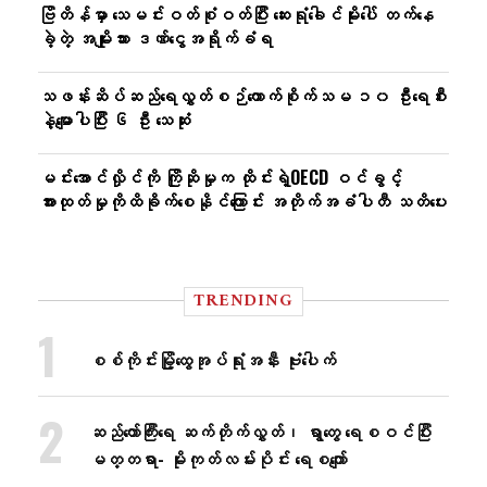
ဗြိတိန်မှာ သေမင်းဝတ်စုံဝတ်ပြီး ဆေးရုံခေါင်မိုးပေါ် တက်နေ
ခဲ့တဲ့ အမျိုးသား ဒဏ်ငွေအရိုက်ခံရ
သဖန်းဆိပ်ဆည်ရေလွှတ်စဉ်ကောက်စိုက်သမ ၁၀ ဦးရေစီး
နဲ့မျောပါပြီး ၆ ဦး သေဆုံး
မင်းအောင်လှိုင်ကို ကြိုဆိုမှုက ထိုင်းရဲ့OECD ဝင်ခွင့်
အားထုတ်မှုကိုထိခိုက်စေနိုင်ကြောင်း အတိုက်အခံပါတီ သတိပေး
TRENDING
စစ်ကိုင်းမြို့ထွေအုပ်ရုံးအနီး ဗုံးပေါက်
ဆည်တော်ကြီးရေ ဆက်တိုက်လွှတ်၊ ရွာတွေ ရေစဝင်ပြီး
မတ္တရာ- မိုးကုတ်လမ်းပိုင်း ရေစကျော်