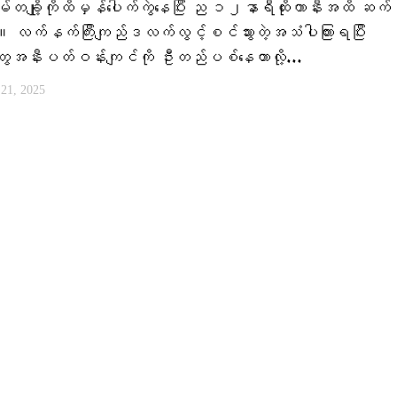
တချို့ကိုထိမှန်ပေါက်ကွဲနေပြီး ည ၁၂နာရီထိုးကာနီးအထိ ဆက
 လက်နက်ကြီးကျည်ဒလက်လွင့်စင်သွားတဲ့အသံပါကြားရပြီး
ွေအနီးပတ်ဝန်းကျင်ကို ဦးတည်ပစ်နေတာလို့...
21, 2025