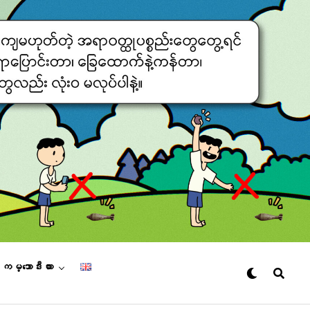
– ကမ္ဘောဒီးယား