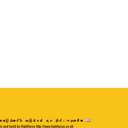
ာသာပြန်ဆောင်းပါး
မေးမြန်းခန်း
ရသ
ထိုင်း – ကမ္ဘောဒီးယား
gn and build by HighHorse http://www.highhorse.co.uk