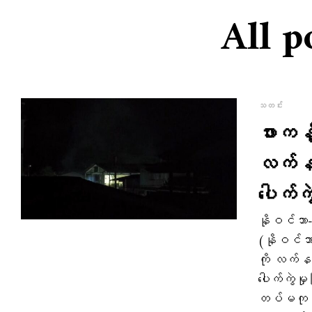
All p
သတင်း
ဖားကန
လက်နက
ပေါက်က
နိုဝင်ဘာ
(နိုဝင်
ကို လက်နက်
ပေါက်ကွဲ
တပ်မကုန်