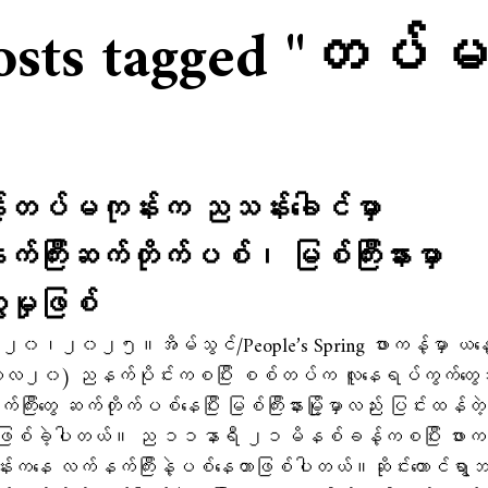
osts tagged "တပ်မ
့်တပ်မကုန်းက ညသန်း​ခေါင်မှာ
်ကြီးဆက်တိုက်ပစ်၊ မြစ်ကြီးနားမှာ
ွဲမှုဖြစ်
-၂၀၊၂၀၂၅။အိမ်သွင်/People’s Spring ဖားကန့်မှာ ယ​နေ
ဘာလ၂၀) ညနက်ပိုင်းကစပြီး စစ်တပ်က လူနေရပ်ကွက်တွေ
ကြီးတွေ ဆက်တိုက်ပစ်နေပြီး မြစ်ကြီးနားမြို့မှာလည်း ပြင်းထန်တဲ့‌
မှုဖြစ်ခဲ့ပါတယ်။ ည ၁၁နာရီ ၂၁မိနစ်ခန့်ကစပြီး ဖားကန
းကနေ လက်နက်ကြီးနဲ့ပစ်နေတာဖြစ်ပါတယ်။ဆိုင်းတောင်ရွာ