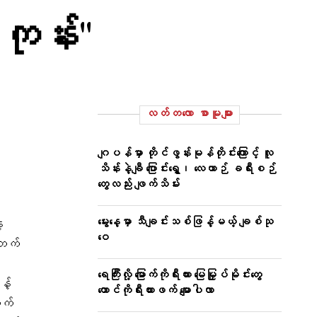
ကုန်း"
လတ်တ‌လော စာမူများ
ဂျပန်မှာ တိုင်ဖွန်းမုန်တိုင်းကြောင့် လူ
သိန်းနဲ့ချီ ပြောင်းရွှေ့၊ လေယာဉ် ခရီးစဉ်
တွေလည်း ဖျက်သိမ်း
မွေးနေ့မှာ သီချင်းသစ်ဖြန့်မယ့် ချစ်သု
့
ဝေ
ဘက်
ရေကြီးလို့ မြောက်ကိုရီးယား မြေမြှုပ်မိုင်းတွေ
့်
တောင်ကိုရီးယားဖက် မျောပါလာ
ဘက်