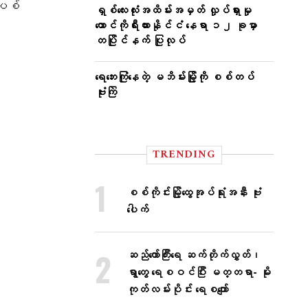
်ပစ်
ရှစ်လေးလုံးအထိမ်းအမှတ် လှုပ်ရှားမှု
တောင်ကိုရီးယားနိုင်ငံ နေရာ ၁၂ ခုမှာ
တပြိုင်နက် ပြုလုပ်
ရေဘေးကြုံနေတဲ့ မဘိမ်းမြို့ကို စစ်တပ်
ဗုံးကြဲ
TRENDING
စစ်ကိုင်းမြို့ထွေအုပ်ရုံးအနီး ဗုံး
ပေါက်
ဆည်တော်ကြီးရေ ဆက်တိုက်လွှတ်၊
ရွာတွေ ရေစဝင်ပြီး မတ္တရာ- မိုး
ကုတ်လမ်းပိုင်း ရေစကျော်