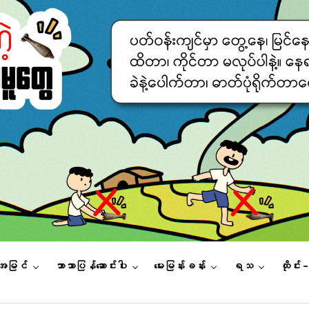
းအမြင်
ဘာသာပြန်ဆောင်းပါး
မေးမြန်းခန်း
ရသ
ထိုင်း 