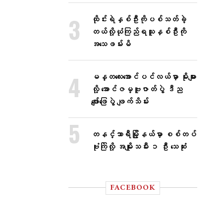
ထိုင်းရဲနှစ်ဦးကိုပစ်သတ်ခဲ့
တယ်လို့ယုံကြည်ရသူနှစ်ဦးကို
အသေဖမ်းမိ
မန္တလေးအောင်ပင်လယ်မှာ မိုးများ
လို့ အောင်ဇမ္ဗူဇာတ်ပွဲ ဒီည
ဖျော်ဖြေပွဲ ဖျက်သိမ်း
တနင်္သာရီမြို့နယ်မှာ စစ်တပ်
ဗုံးကြဲလို့ အမျိုးသမီး ၁ ဦး သေဆုံး
FACEBOOK