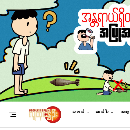
သတင်း
ဆောင်းပါး
အတွေ