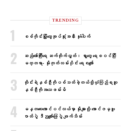
TRENDING
စစ်ကိုင်းမြို့ထွေအုပ်ရုံးအနီး ဗုံးပေါက်
ဆည်တော်ကြီးရေ ဆက်တိုက်လွှတ်၊ ရွာတွေ ရေစဝင်ပြီး
မတ္တရာ- မိုးကုတ်လမ်းပိုင်း ရေစကျော်
ထိုင်းရဲနှစ်ဦးကိုပစ်သတ်ခဲ့တယ်လို့ယုံကြည်ရသူ
နှစ်ဦးကိုအသေဖမ်းမိ
မန္တလေးအောင်ပင်လယ်မှာ မိုးများလို့ အောင်ဇမ္ဗူ
ဇာတ်ပွဲ ဒီညဖျော်ဖြေပွဲ ဖျက်သိမ်း