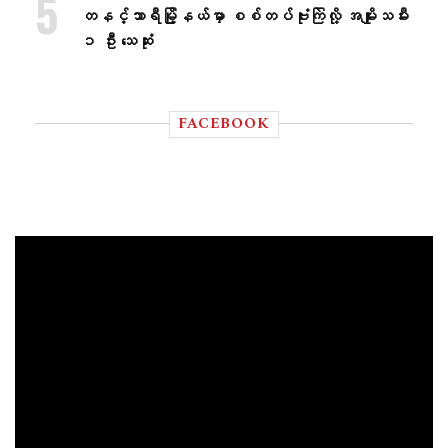
တနင်္သာရီမြို့နယ်မှာ စစ်တပ်ဗုံးကြဲလို့ အမျိုးသမီး
၁ ဦး သေဆုံး
FACEBOOK