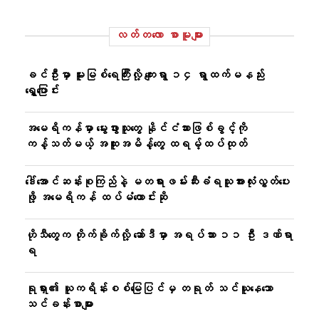
လတ်တ‌လော စာမူများ
ခင်ဦးမှာ မူးမြစ်ရေကြီးလို့ ကျေးရွာ ၁၄ ရွာထက်မနည်း
ရွှေ့ပြောင်း
အမေရိကန်မှာ မွေးဖွားသူတွေ နိုင်ငံသားဖြစ်ခွင့်ကို
ကန့်သတ်မယ့် အထူးအမိန့်တွေ ထရမ့်ထပ်ထုတ်
ဒေါ်အောင်ဆန်းစုကြည်နဲ့ မတရားဖမ်းဆီးခံရသူအားလုံးလွှတ်ပေး
ဖို့ အမေရိကန် ထပ်မံတောင်းဆို
ဟိုသီတွေက တိုက်ခိုက်လို့ ဆော်ဒီမှာ အရပ်သား ၁၁ ဦး ဒဏ်ရာ
ရ
ရုရှား၏ ယူကရိန်းစစ်မြေပြင်မှ တရုတ် သင်ယူနေသော
သင်ခန်းစာများ