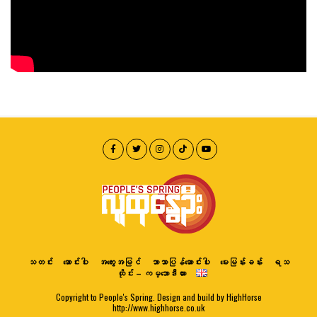
သတင်း
ဆောင်းပါး
အတွေးအမြင်
ဘာသာပြန်ဆောင်းပါး
မေးမြန်းခန်း
ရသ
ထိုင်း – ကမ္ဘောဒီးယား
Copyright to People's Spring. Design and build by HighHorse
http://www.highhorse.co.uk