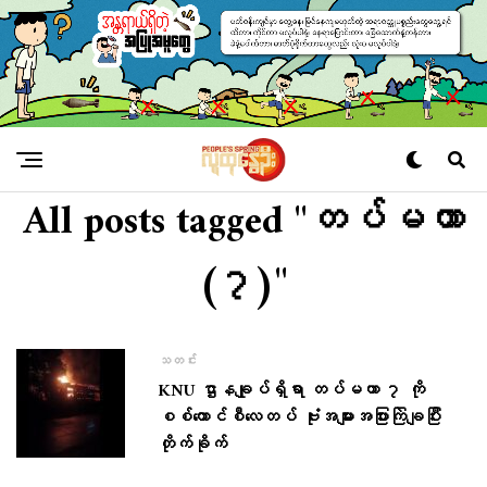
All posts tagged "တပ်မဟာ
(၇)"
သတင်း
KNU ဌာနချုပ်ရှိရာ တပ်မဟာ ၇ ကို
စစ်ကောင်စီလေတပ် ဗုံးအများအပြားကြဲချပြီး
တိုက်ခိုက်