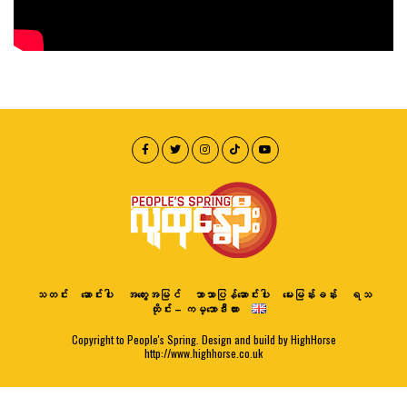
သတင်း
ဆောင်းပါး
အတွေးအမြင်
ဘာသာပြန်ဆောင်းပါး
မေးမြန်းခန်း
ရသ
ထိုင်း – ကမ္ဘောဒီးယား
Copyright to People's Spring. Design and build by HighHorse
http://www.highhorse.co.uk