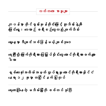
လတ်တ‌လော စာမူများ
ဂျပန်မှာ တိုင်ဖွန်းမုန်တိုင်းကြောင့် လူသိန်းနဲ့ချီ
ပြောင်းရွှေ့၊ လေယာဉ် ခရီးစဉ်တွေလည်း ဖျက်သိမ်း
မွေးနေ့မှာ သီချင်းသစ်ဖြန့်မယ့် ချစ်သုဝေ
ရေကြီးလို့ မြောက်ကိုရီးယား မြေမြှုပ်မိုင်းတွေ တောင်ကိုရီးယားဖက် မျော
ပါလာ
ရှစ်လေးလုံးအထိမ်းအမှတ် လှုပ်ရှားမှု တောင်ကိုရီးယားနိုင်ငံ
နေရာ ၁၂ ခုမှာ တပြိုင်နက် ပြုလုပ်
ရေဘေးကြုံနေတဲ့ မဘိမ်းမြို့ကို စစ်တပ် ဗုံးကြဲ