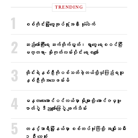
TRENDING
စစ်ကိုင်းမြို့ထွေအုပ်ရုံးအနီး ဗုံးပေါက်
ဆည်တော်ကြီးရေ ဆက်တိုက်လွှတ်၊ ရွာတွေ ရေစဝင်ပြီး
မတ္တရာ- မိုးကုတ်လမ်းပိုင်း ရေစကျော်
ထိုင်းရဲနှစ်ဦးကိုပစ်သတ်ခဲ့တယ်လို့ယုံကြည်ရသူ
နှစ်ဦးကိုအသေဖမ်းမိ
မန္တလေးအောင်ပင်လယ်မှာ မိုးများလို့ အောင်ဇမ္ဗူ
ဇာတ်ပွဲ ဒီညဖျော်ဖြေပွဲ ဖျက်သိမ်း
တနင်္သာရီမြို့နယ်မှာ စစ်တပ်ဗုံးကြဲလို့ အမျိုးသမီး
၁ ဦး သေဆုံး