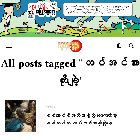
All posts tagged "တပ်အင်အား
တိုးချဲ့"
NEWS
စစ်ကောင်စီအထိနာခဲ့တဲ့ လေးကေကော်မှာ
စစ်တပ်က တပ်အင်အားတိုးချဲ့နေ