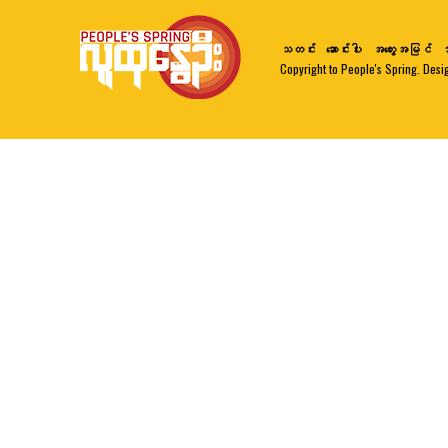
သတင်း
ဆောင်းပါး
အတွေးအမြင်
ဘ
Copyright to People's Spring. Desi