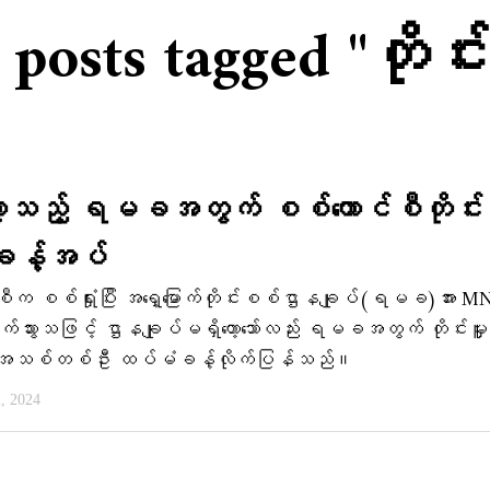
 posts tagged "တိုင်းမ
ော့​သည့် ရမခအတွက် စစ်​ကောင်စီတိုင်းမှ
ခန့်အပ်
စီက စစ်ရှုံးပြီး အရှေ့မြောက်တိုင်းစစ်ဌာနချုပ်(ရမခ)အား 
က်သွား​သဖြင့် ဌာနချုပ်မရှိ​တော့​သော်လည်း ရမခအတွက် တိုင်းမှူး
်အသစ်တစ်ဦး ထပ်မံခန့်လိုက်ပြန်သည်။
, 2024