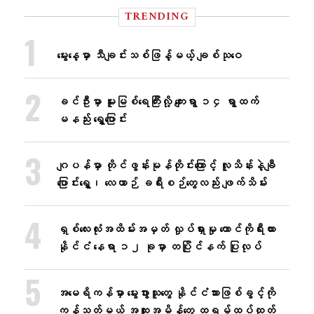
TRENDING
မွေးနေ့မှာ သီချင်းသစ်ဖြန့်မယ့် ချစ်သုဝေ
ခင်ဦးမှာ မူးမြစ်ရေကြီးလို့ ကျေးရွာ ၁၄ ရွာထက်
မနည်း ရွှေ့ပြောင်း
ဂျပန်မှာ တိုင်ဖွန်းမုန်တိုင်းကြောင့် လူသိန်းနဲ့ချီ
ပြောင်းရွှေ့၊ လေယာဉ် ခရီးစဉ်တွေလည်း ဖျက်သိမ်း
ရှစ်လေးလုံးအထိမ်းအမှတ် လှုပ်ရှားမှု တောင်ကိုရီးယား
နိုင်ငံ နေရာ ၁၂ ခုမှာ တပြိုင်နက် ပြုလုပ်
အမေရိကန်မှာ မွေးဖွားသူတွေ နိုင်ငံသားဖြစ်ခွင့်ကို
ကန့်သတ်မယ့် အထူးအမိန့်တွေ ထရမ့်ထပ်ထုတ်