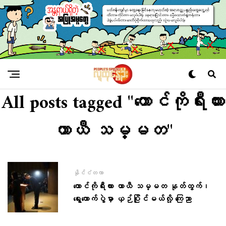
All posts tagged "တောင်ကိုရီးယား
ယာယီ သမ္မတ"
နိုင်ငံတကာ
တောင်ကိုရီးယား ယာယီ သမ္မတ နုတ်ထွက်၊
ရွေးကောက်ပွဲမှာ ယှဉ်ပြိုင်မယ်လို့ ကြေညာ