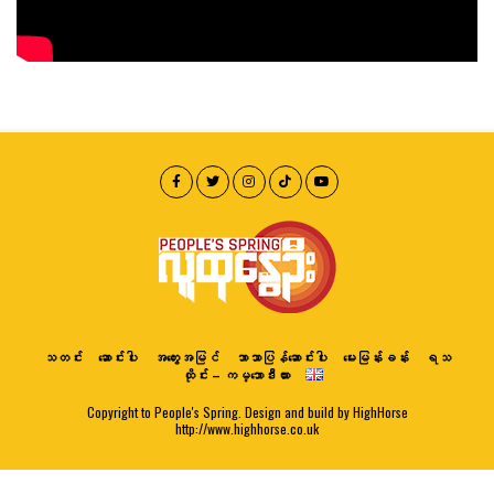
သတင်း
ဆောင်းပါး
အတွေးအမြင်
ဘာသာပြန်ဆောင်းပါး
မေးမြန်းခန်း
ရသ
ထိုင်း – ကမ္ဘောဒီးယား
Copyright to People's Spring. Design and build by HighHorse
http://www.highhorse.co.uk