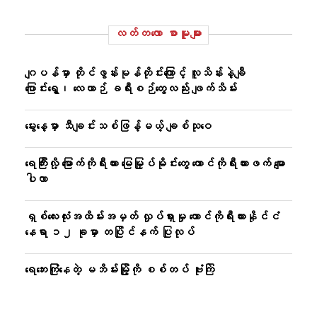
လတ်တ‌လော စာမူများ
ဂျပန်မှာ တိုင်ဖွန်းမုန်တိုင်းကြောင့် လူသိန်းနဲ့ချီ
ပြောင်းရွှေ့၊ လေယာဉ် ခရီးစဉ်တွေလည်း ဖျက်သိမ်း
မွေးနေ့မှာ သီချင်းသစ်ဖြန့်မယ့် ချစ်သုဝေ
ရေကြီးလို့ မြောက်ကိုရီးယား မြေမြှုပ်မိုင်းတွေ တောင်ကိုရီးယားဖက် မျော
ပါလာ
ရှစ်လေးလုံးအထိမ်းအမှတ် လှုပ်ရှားမှု တောင်ကိုရီးယားနိုင်ငံ
နေရာ ၁၂ ခုမှာ တပြိုင်နက် ပြုလုပ်
ရေဘေးကြုံနေတဲ့ မဘိမ်းမြို့ကို စစ်တပ် ဗုံးကြဲ