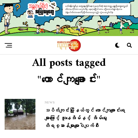
All posts tagged
"တောင်ကျချောင်း"
NEWS
သပိတ်ကျင်းမြို့နယ်တွင် တောင်ကျချောင်းရေ
များကြောင့် လူနေအိမ်နှင့် အိမ်မွေး
တိရစ္ဆာန်များမျောပါပျက်စီး