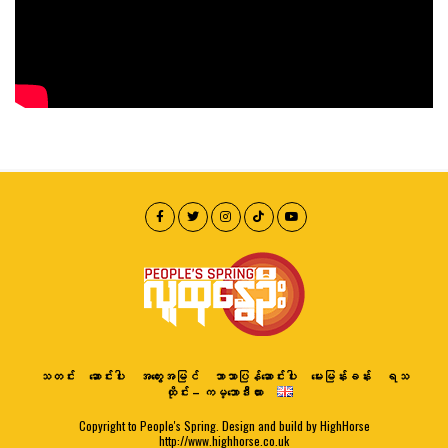
သတင်း
ဆောင်းပါး
အတွေးအမြင်
ဘာသာပြန်ဆောင်းပါး
မေးမြန်းခန်း
ရသ
ထိုင်း – ကမ္ဘောဒီးယား
Copyright to People's Spring. Design and build by HighHorse
http://www.highhorse.co.uk