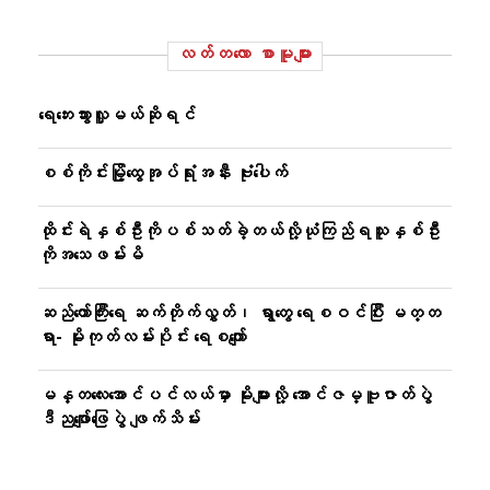
လတ်တ‌လော စာမူများ
ရေဘေးသွားလှူမယ်ဆိုရင်
စစ်ကိုင်းမြို့ထွေအုပ်ရုံးအနီး ဗုံးပေါက်
ထိုင်းရဲနှစ်ဦးကိုပစ်သတ်ခဲ့တယ်လို့ယုံကြည်ရသူနှစ်ဦး
ကိုအသေဖမ်းမိ
ဆည်တော်ကြီးရေ ဆက်တိုက်လွှတ်၊ ရွာတွေ ရေစဝင်ပြီး မတ္တ
ရာ- မိုးကုတ်လမ်းပိုင်း ရေစကျော်
မန္တလေးအောင်ပင်လယ်မှာ မိုးများလို့ အောင်ဇမ္ဗူဇာတ်ပွဲ
ဒီညဖျော်ဖြေပွဲ ဖျက်သိမ်း