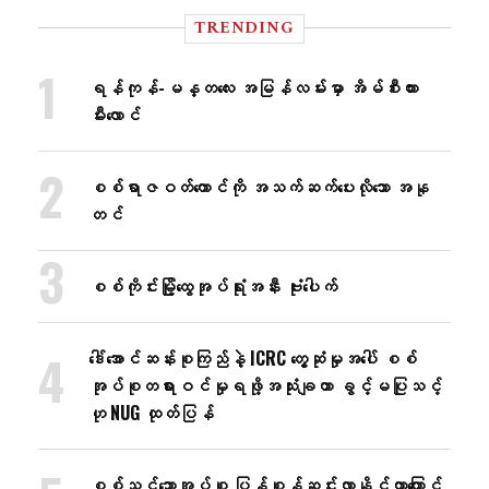
TRENDING
ရန်ကုန်-မန္တလေး အမြန်လမ်းမှာ အိမ်စီးကား
မီးလောင်
စစ်ရာဇဝတ်ကောင်ကို အသက်ဆက်ပေးလိုသော အနု
တင်
စစ်ကိုင်းမြို့ထွေအုပ်ရုံးအနီး ဗုံးပေါက်
ဒေါ်အောင်ဆန်းစုကြည်နဲ့ ICRC တွေ့ဆုံမှုအပေါ် စစ်
အုပ်စုတရားဝင်မှုရဖို့အသုံးချတာ ခွင့်မပြုသင့်
ဟု NUG ထုတ်ပြန်
စစ်သင်္ဘောအုပ်စု ပြန်စုန်ဆင်းလာနိုင်တာကြောင့်