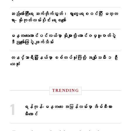
ဆည်တော်ကြီးရေ ဆက်တိုက်လွှတ်၊ ရွာတွေ ရေစဝင်ပြီး မတ္တ
ရာ- မိုးကုတ်လမ်းပိုင်း ရေစကျော်
မန္တလေးအောင်ပင်လယ်မှာ မိုးများလို့ အောင်ဇမ္ဗူဇာတ်ပွဲ
ဒီညဖျော်ဖြေပွဲ ဖျက်သိမ်း
တနင်္သာရီမြို့နယ်မှာ စစ်တပ်ဗုံးကြဲလို့ အမျိုးသမီး ၁ ဦး
သေဆုံး
TRENDING
ရန်ကုန်-မန္တလေး အမြန်လမ်းမှာ အိမ်စီးကား
မီးလောင်