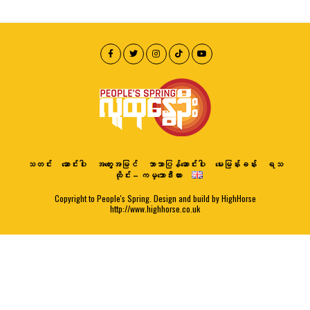
သတင်း
ဆောင်းပါး
အတွေးအမြင်
ဘာသာပြန်ဆောင်းပါး
မေးမြန်းခန်း
ရသ
ထိုင်း – ကမ္ဘောဒီးယား
Copyright to People's Spring. Design and build by HighHorse
http://www.highhorse.co.uk