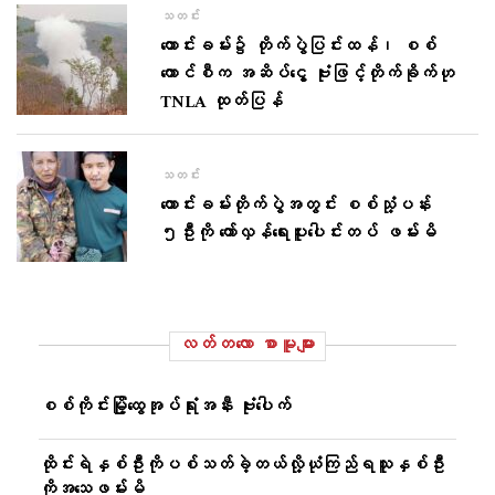
သတင်း
တောင်းခမ်း၌ တိုက်ပွဲပြင်းထန်၊ စစ်
ကောင်စီက အဆိပ်ငွေ့ ဗုံးဖြင့်တိုက်ခိုက်ဟု
TNLA ထုတ်ပြန်
သတင်း
တောင်းခမ်းတိုက်ပွဲအတွင်း စစ်သုံ့ပန်း
၅ဦးကို တော်လှန်ရေးပူးပေါင်းတပ် ဖမ်းမိ
လတ်တ‌လော စာမူများ
စစ်ကိုင်းမြို့ထွေအုပ်ရုံးအနီး ဗုံးပေါက်
ထိုင်းရဲနှစ်ဦးကိုပစ်သတ်ခဲ့တယ်လို့ယုံကြည်ရသူနှစ်ဦး
ကိုအသေဖမ်းမိ