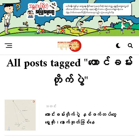
All posts tagged "တောင်ခမ်း
တိုက်ပွဲ"
သတင်း
တောင်းခမ်းတိုက်ပွဲ နှစ်ဖက်တပ်တွေ
ရှေ့တိုး၊နောက်ဆုတ်ဖြစ်နေ