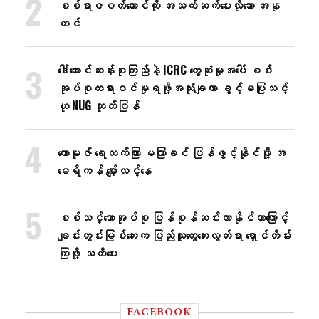
စစ်ရာဇဝတ်ကောင်ကို အသက်ဆက်ပေးလိုသော အနု
တင်
ဒေါ်အောင်ဆန်းစုကြည်နဲ့ ICRC တွေ့ဆုံမှုအပေါ် စစ်
အုပ်စုတရားဝင်မှုရဖို့အသုံးချတာ ခွင့်မပြုသင့်
ဟု NUG ထုတ်ပြန်
ဟောမုဇ် ရေလက်ကြား မကြာခင် ပြန်ဖွင့်နိုင်ဖို့ အ
မေရိကန် မျှော်လင့်နေ
စစ်သင်္ဘောအုပ်စု ပြန်စုန်ဆင်းလာနိုင်တာကြောင့်
ချင်းတွင်းမြစ်ဘေးက ပြည်သူတွေဘေးလွတ်ရာ ရှောင်တိမ်း
ကြဖို့ သတိပေး
FACEBOOK