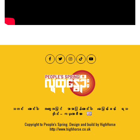
သတင်း
ဆောင်းပါး
အတွေးအမြင်
ဘာသာပြန်ဆောင်းပါး
မေးမြန်းခန်း
ရသ
ထိုင်း – ကမ္ဘောဒီးယား
Copyright to People's Spring. Design and build by HighHorse
http://www.highhorse.co.uk