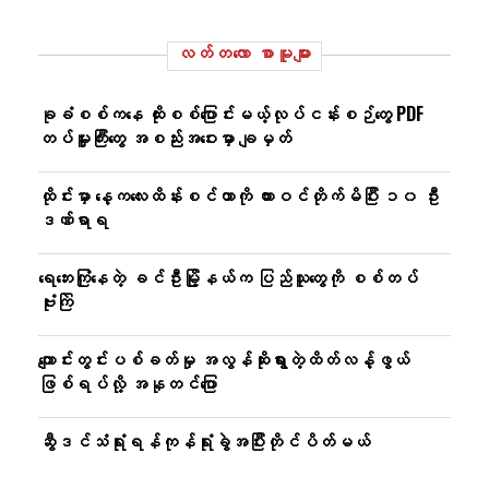
လတ်တ‌လော စာမူများ
ခုခံစစ်ကနေ ထိုးစစ်ပြောင်းမယ့်လုပ်ငန်းစဉ်တွေ PDF
တပ်မှူးကြီးတွေ အစည်းအဝေးမှာ ချမှတ်
ထိုင်းမှာ နေ့ကလေးထိန်းစင်တာကို ကားဝင်တိုက်မိပြီး ၁၀ ဦး
ဒဏ်ရာရ
ရေဘေးကြုံနေတဲ့ ခင်ဦးမြို့နယ်က ပြည်သူတွေကို စစ်တပ်
ဗုံးကြဲ
ကျောင်းတွင်းပစ်ခတ်မှု အလွန်ဆိုးရွားတဲ့ထိတ်လန့်ဖွယ်
ဖြစ်ရပ်လို့ အနုတင်​ပြော
ဆွီဒင်သံရုံးရန်ကုန်ရုံးခွဲအပြီးတိုင်ပိတ်မယ်