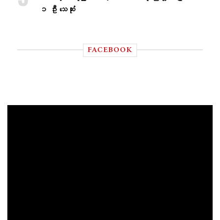
၁ ဦး သေဆုံး
FACEBOOK