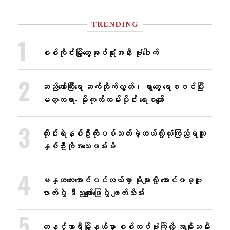
TRENDING
စစ်ကိုင်းမြို့ထွေအုပ်ရုံးအနီး ဗုံးပေါက်
ဆည်တော်ကြီးရေ ဆက်တိုက်လွှတ်၊ ရွာတွေ ရေစဝင်ပြီး
မတ္တရာ- မိုးကုတ်လမ်းပိုင်း ရေစကျော်
ထိုင်းရဲနှစ်ဦးကိုပစ်သတ်ခဲ့တယ်လို့ယုံကြည်ရသူ
နှစ်ဦးကိုအသေဖမ်းမိ
မန္တလေးအောင်ပင်လယ်မှာ မိုးများလို့ အောင်ဇမ္ဗူ
ဇာတ်ပွဲ ဒီညဖျော်ဖြေပွဲ ဖျက်သိမ်း
တနင်္သာရီမြို့နယ်မှာ စစ်တပ်ဗုံးကြဲလို့ အမျိုးသမီး