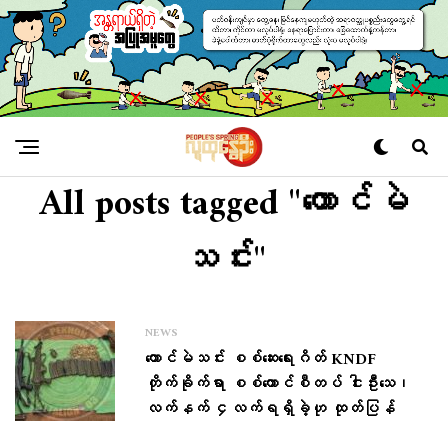
All posts tagged "တောင်မဲ
သင်း"
NEWS
တောင်မဲသင်း စစ်ဆေးရေးဂိတ် KNDF
တိုက်ခိုက်ရာ စစ်ကောင်စီတပ် ငါးဦးသေ၊
လက်နက် ၄လက်ရရှိခဲ့ဟု ထုတ်ပြန်