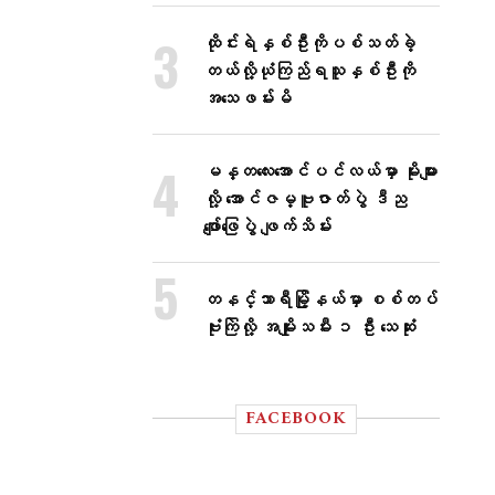
ထိုင်းရဲနှစ်ဦးကိုပစ်သတ်ခဲ့
တယ်လို့ယုံကြည်ရသူနှစ်ဦးကို
အသေဖမ်းမိ
မန္တလေးအောင်ပင်လယ်မှာ မိုးများ
လို့ အောင်ဇမ္ဗူဇာတ်ပွဲ ဒီည
ဖျော်ဖြေပွဲ ဖျက်သိမ်း
တနင်္သာရီမြို့နယ်မှာ စစ်တပ်
ဗုံးကြဲလို့ အမျိုးသမီး ၁ ဦး သေဆုံး
FACEBOOK