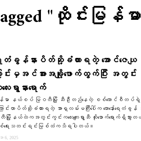
 tagged "ထိုင်းမြန
်​ရေတံခွန်နားပိတ်ဆို့ခံထားရတဲ့ အောင်ဇေယျ
ာင်းမှအင်အားအချို့ဖောက်ထွက်ပြီး အတွင်း
လေးရွာနား​ရောက်
မြန်မာ နယ်စပ် မြဝတီမြို့ ဆီဦးတည်နေတဲ့ စစ်ကောင်စီတပ်ရဲ့ 
ာင်းဟာပိတ်ဆို့ခံထားရတဲ့ အာရှလမ်းမကြီးပေါ်က တောနော်ရေတံခွန်
ြို့နယ်ထဲကအတွင်းကွင်းကလေးကျေးရွာဆီ ထိုးဖောက်ရောက်ရှိသွားတယ်
ရေးသတင်းရင်းမြစ်ထံကသိရပါတယ်။
 6, 2025