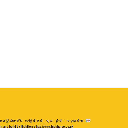
ာသာပြန်ဆောင်းပါး
မေးမြန်းခန်း
ရသ
ထိုင်း – ကမ္ဘောဒီးယား
gn and build by HighHorse http://www.highhorse.co.uk