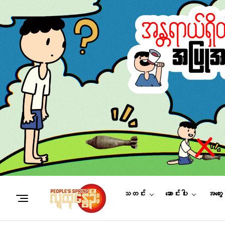
သတင်း
ဆောင်းပါး
အတွေ