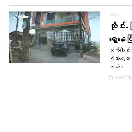
သတင်း
ထိုင်း
ရွှေ့နေပ
ဘက်ပေါင်းစ
ဂိုဏ်းတွေဟ
တယ်။
ဖေ‌ဖော်ဝါရ