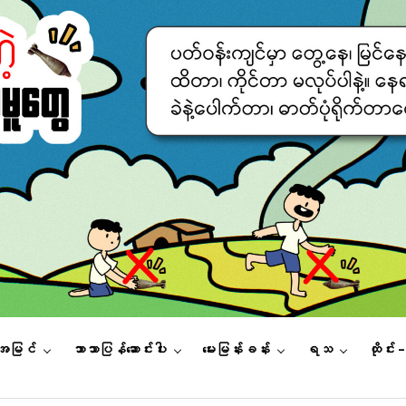
းအမြင်
ဘာသာပြန်ဆောင်းပါး
မေးမြန်းခန်း
ရသ
ထိုင်း 