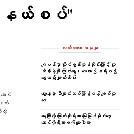
်မာနယ်စပ်"
လတ်တ‌လော စာမူများ
ဂျပန်မှာ တိုင်ဖွန်းမုန်တိုင်းကြောင့် လူ
သိန်းနဲ့ချီ ပြောင်းရွှေ့၊ လေယာဉ် ခရီးစဉ်
တွေလည်း ဖျက်သိမ်း
မွေးနေ့မှာ သီချင်းသစ်ဖြန့်မယ့် ချစ်သု
အောင်
ဝေ
 ဘက်
လို့
ရေကြီးလို့ မြောက်ကိုရီးယား မြေမြှုပ်မိုင်းတွေ
တောင်ကိုရီးယားဖက် မျောပါလာ