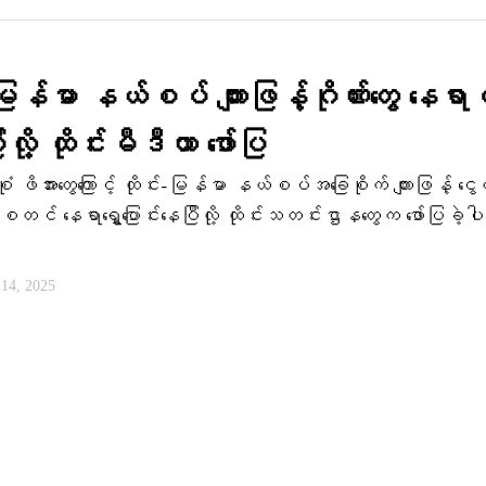
-မြန်မာ နယ်စပ် ကျားဖြန့်ဂိုဏ်းတွေ နေရ
ြီလို့ ထိုင်းမီဒီယာ ဖော်ပြ
ုံ ဖိအားတွေကြောင့် ထိုင်း-မြန်မာ နယ်စပ်အခြေစိုက် ကျားဖြန့် ငွေ
ာ စတင် နေရာရွှေ့ပြောင်းနေပြီလို့ ထိုင်းသတင်းဌာနတွေက ဖော်ပြခဲ့ပါ
ီ 14, 2025