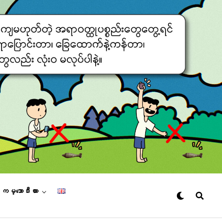
– ကမ္ဘောဒီးယား