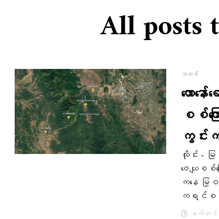
All posts
သတင်း
တော​နော
စစ်ကြေ
ကွင်းက​
ထိုင်း - 
ဇေယျစစ်ကြေ
ကနေ မြဝတီမ
ကရင်စစ်
စက်တင်ဘာ