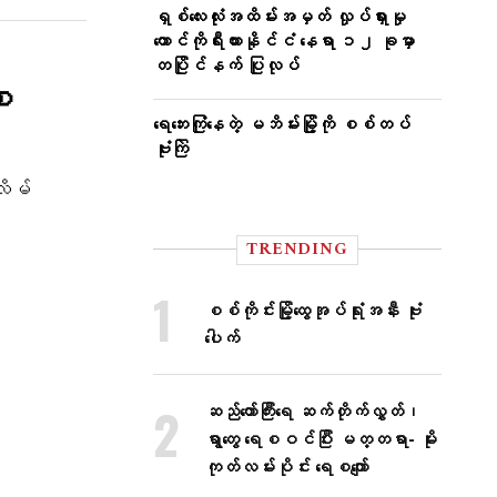
ရှစ်လေးလုံးအထိမ်းအမှတ် လှုပ်ရှားမှု
တောင်ကိုရီးယားနိုင်ငံ နေရာ ၁၂ ခုမှာ
တပြိုင်နက် ပြုလုပ်
ာစ
ရေဘေးကြုံနေတဲ့ မဘိမ်းမြို့ကို စစ်တပ်
ဗုံးကြဲ
လိမ်
TRENDING
စစ်ကိုင်းမြို့ထွေအုပ်ရုံးအနီး ဗုံး
ပေါက်
ဆည်တော်ကြီးရေ ဆက်တိုက်လွှတ်၊
ရွာတွေ ရေစဝင်ပြီး မတ္တရာ- မိုး
ကုတ်လမ်းပိုင်း ရေစကျော်