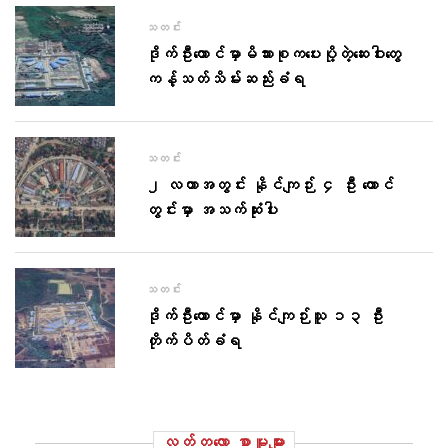
သတင်း
ဒိုက်ဦးထောင်မှာမိသားစုကပေးပို့တဲ့ဆေးဝါးတွေ
ကန့်သတ်သိမ်းဆည်းခံရ
သတင်း
၂ လတာအတွင်း နိုင်ကျဉ်း ၄ ဦး ထောင်
တွင်းမှာ အသက်ဆုံးပါး
သတင်း
ဒိုက်ဦးထောင်မှာ နိုင်ကျဉ်းသူ ၁၃ ဦး
တိုက်ပိတ်ခံရ
လတ်တ‌လော စာမူများ