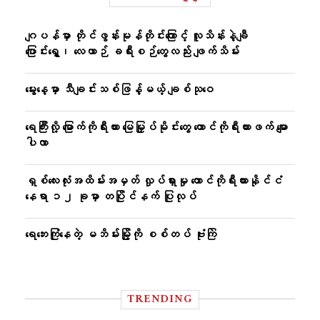
ဂျပန်မှာ တိုင်ဖွန်းမုန်တိုင်းကြောင့် လူသိန်းနဲ့ချီ
ပြောင်းရွှေ့၊ လေယာဉ် ခရီးစဉ်တွေလည်း ဖျက်သိမ်း
မွေးနေ့မှာ သီချင်းသစ်ဖြန့်မယ့် ချစ်သုဝေ
ရေကြီးလို့ မြောက်ကိုရီးယား မြေမြှုပ်မိုင်းတွေ တောင်ကိုရီးယားဖက် မျော
ပါလာ
ရှစ်လေးလုံးအထိမ်းအမှတ် လှုပ်ရှားမှု တောင်ကိုရီးယားနိုင်ငံ
နေရာ ၁၂ ခုမှာ တပြိုင်နက် ပြုလုပ်
ရေဘေးကြုံနေတဲ့ မဘိမ်းမြို့ကို စစ်တပ် ဗုံးကြဲ
TRENDING