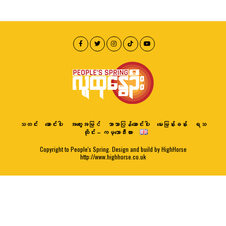
သတင်း
ဆောင်းပါး
အတွေးအမြင်
ဘာသာပြန်ဆောင်းပါး
မေးမြန်းခန်း
ရသ
ထိုင်း – ကမ္ဘောဒီးယား
Copyright to People's Spring. Design and build by HighHorse
http://www.highhorse.co.uk