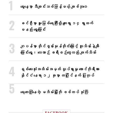
မွေးနေ့မှာ သီချင်းသစ်ဖြန့်မယ့် ချစ်သုဝေ
ခင်ဦးမှာ မူးမြစ်ရေကြီးလို့ ကျေးရွာ ၁၄ ရွာထက်
မနည်း ရွှေ့ပြောင်း
ဂျပန်မှာ တိုင်ဖွန်းမုန်တိုင်းကြောင့် လူသိန်းနဲ့ချီ
ပြောင်းရွှေ့၊ လေယာဉ် ခရီးစဉ်တွေလည်း ဖျက်သိမ်း
ရှစ်လေးလုံးအထိမ်းအမှတ် လှုပ်ရှားမှု တောင်ကိုရီးယား
နိုင်ငံ နေရာ ၁၂ ခုမှာ တပြိုင်နက် ပြုလုပ်
ရေဘေးကြုံနေတဲ့ မဘိမ်းမြို့ကို စစ်တပ် ဗုံးကြဲ
FACEBOOK