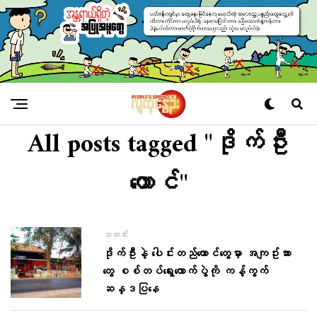
All posts tagged "ဒိုက်ဦး
ထောင်"
သတင်း
ဒိုက်ဦးနဲ့ ပေါင်းတည်ထောင်တွေမှာ အကျဥ်းသား
တွေ စစ်တပ်ရွေးကောက်ပွဲကို ကန့်ကွက်
ဆန္ဒပြနေ