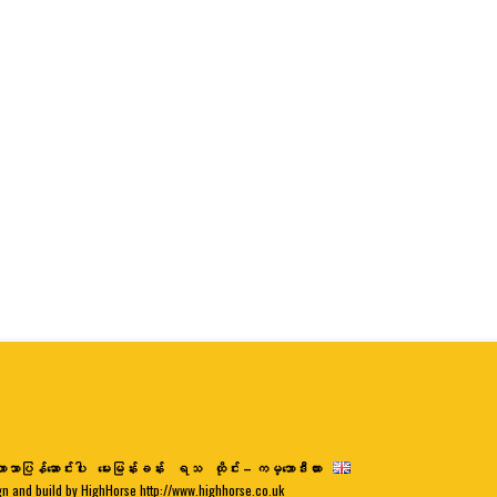
ာသာပြန်ဆောင်းပါး
မေးမြန်းခန်း
ရသ
ထိုင်း – ကမ္ဘောဒီးယား
gn and build by HighHorse http://www.highhorse.co.uk