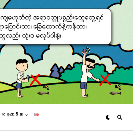
– ကမ္ဘောဒီးယား