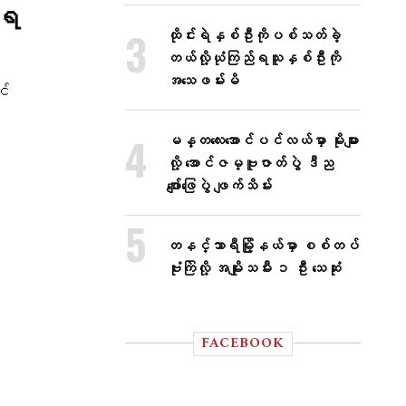
းရ
ထိုင်းရဲနှစ်ဦးကိုပစ်သတ်ခဲ့
တယ်လို့ယုံကြည်ရသူနှစ်ဦးကို
အသေဖမ်းမိ
င်
မန္တလေးအောင်ပင်လယ်မှာ မိုးများ
လို့ အောင်ဇမ္ဗူဇာတ်ပွဲ ဒီည
ဖျော်ဖြေပွဲ ဖျက်သိမ်း
တနင်္သာရီမြို့နယ်မှာ စစ်တပ်
ဗုံးကြဲလို့ အမျိုးသမီး ၁ ဦး သေဆုံး
FACEBOOK