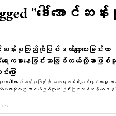
gged "ဒေါ်အောင်ဆန်း
ာင်ဆန်းစုကြည်ကိုပြစ်ဒဏ်လျှော့ပေးခြင်းဟာ
ံရေးကစားနေခြင်းသာဖြစ်တယ်လို့သားဖြစ်သူ
်းပြော
ဟာ ဒေါ်အောင်ဆန်းစုကြည်ကို မတရားဖမ်းဆီးချုပ်နှောင်ထားမှုကန
တ်ပေးတာကိုလည်း သားငယ်ဖြစ်သူက ပြင်းပြင်းထန်ထန် ဝေဖန်
 2023