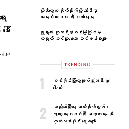
ဟိုသီတွေက တိုက်ခိုက်လို့ ဆော်ဒီမှာ
ေး
အရပ်သား ၁၁ ဦး ဒဏ်ရာရ
ဒေါ်
ရုရှား၏ ယူကရိန်းစစ်မြေပြင်မှ
တရုတ် သင်ယူနေသော သင်ခန်းစာများ
နေ့ကျ
TRENDING
စစ်ကိုင်းမြို့ထွေအုပ်ရုံးအနီး ဗုံး
ပေါက်
ဆည်တော်ကြီးရေ ဆက်တိုက်လွှတ်၊
ရွာတွေ ရေစဝင်ပြီး မတ္တရာ- မိုး
ကုတ်လမ်းပိုင်း ရေစကျော်