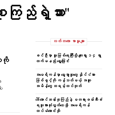
စုကြည်ရဲ့သား"
လတ်တ‌လော စာမူများ
ခင်ဦးမှာ မူးမြစ်ရေကြီးလို့ ကျေးရွာ ၁၄ ရွာ
ကို
ထက်မနည်း ရွှေ့ပြောင်း
အမေရိကန်မှာ မွေးဖွားသူတွေ နိုင်ငံသား
ဖြစ်ခွင့်ကို ကန့်သတ်မယ့် အထူး
ေ
အမိန့်တွေ ထရမ့်ထပ်ထုတ်
ပါ
ဒေါ်အောင်ဆန်းစုကြည်နဲ့ မတရားဖမ်းဆီးခံ
ရသူအားလုံးလွှတ်ပေးဖို့ အမေရိကန်
ထပ်မံတောင်းဆို