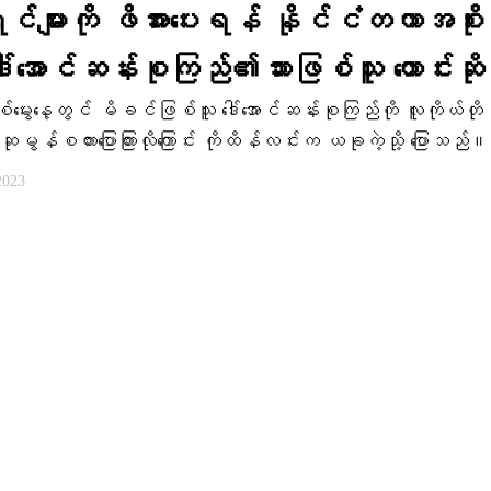
င်များကို ဖိအားပေးရန် နိုင်ငံတကာအစို
 ဒေါ်အောင်ဆန်းစုကြည်၏သားဖြစ်သူ တောင်းဆို
မွေးနေ့တွင် မိခင်ဖြစ်သူ ဒေါ်အောင်ဆန်းစုကြည်ကို လူကိုယ်တို
းနေ့ဆုမွန်စကားပြောကြားလိုကြောင်း ကိုထိန်လင်းက ယခုကဲ့သို့ ပြောသည်။
2023