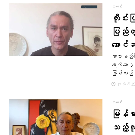
သတင်း
တိုင်း
ပြည်တွ
အောင်ဆ
အာဇာနည်ခေ
ရောက်သော 
ဖြစ်သည
ဇူလိုင် 1
သတင်း
မြန်မ
သည့်လု