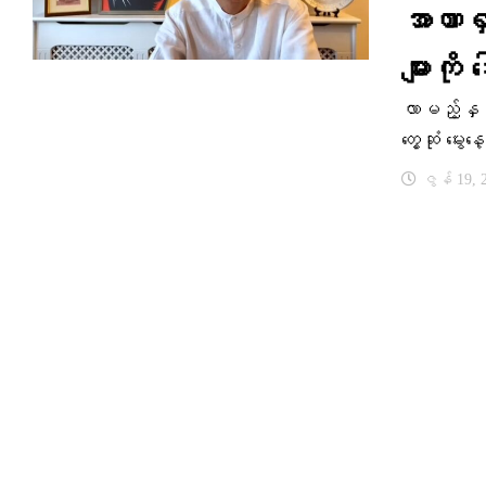
အာဏာရှ
များကို
လာမည့်နှစ်
တွေ့ဆုံ မွေ
ဇွန် 19, 