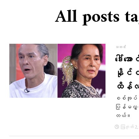
All posts ta
သတင်း
ဒေါ်အေ
နိုင်င
ထိန်လင
စစ်အုပ်စု
ပြန်မလွှ
တယ်။
ဩဂုတ် 2,