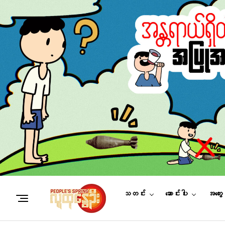
သတင်း
ဆောင်းပါး
အတွေ