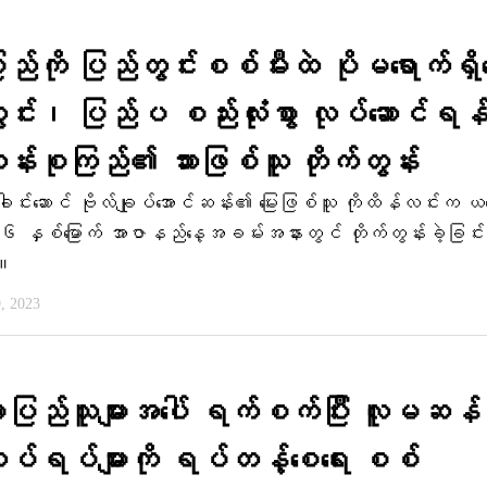
ပြည်ကို ပြည်တွင်းစစ်မီးထဲ ပိုမရောက်ရှိရ
င်း၊ ပြည်ပ စည်းလုံးစွာ လုပ်ဆောင်ရန် 
န်းစုကြည်၏ သားဖြစ်သူ တိုက်တွန်း
ါင်းဆောင် ဗိုလ်ချုပ်အောင်ဆန်း၏ မြေးဖြစ်သူ ကိုထိန်လင်းက ယ
၇၆ နှစ်မြောက် အာဇာနည်နေ့အခမ်းအနားတွင် တိုက်တွန်းခဲ့ခြင်း
်။
9, 2023
ာပြည်သူများအပေါ် ရက်စက်ပြီး လူမဆန်
ပ်ရပ်များကို ရပ်တန့်စေ​ရေး စစ်