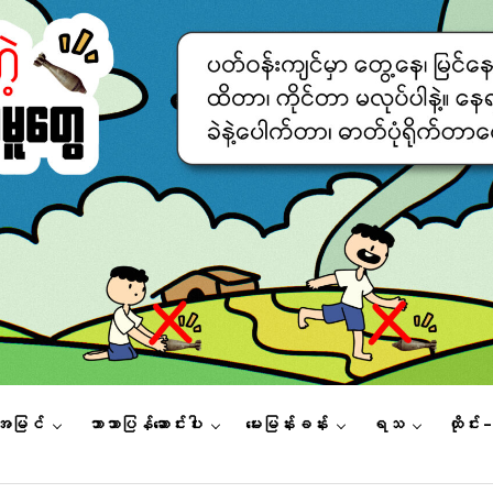
းအမြင်
ဘာသာပြန်ဆောင်းပါး
မေးမြန်းခန်း
ရသ
ထိုင်း 