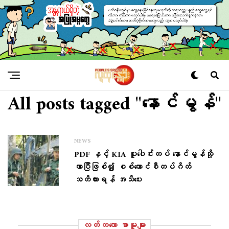
All posts tagged "နောင်မွန်"
NEWS
PDF နှင့် KIA ပူးပေါင်းတပ် နောင်မွန်သို့
လာပြီဖြစ်၍ စစ်ကောင်စီတပ်ဂိတ်
သတိထားရန် အသိပေး
လတ်တ‌လော စာမူများ