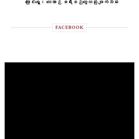
ပြောင်းရွှေ့၊ လေယာဉ် ခရီးစဉ်တွေလည်း ဖျက်သိမ်း
FACEBOOK