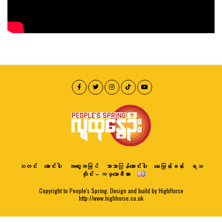
သတင်း
ဆောင်းပါး
အတွေးအမြင်
ဘာသာပြန်ဆောင်းပါး
မေးမြန်းခန်း
ရသ
ထိုင်း – ကမ္ဘောဒီးယား
Copyright to People's Spring. Design and build by HighHorse
http://www.highhorse.co.uk