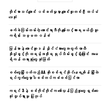
ထိုင်းစာသင်ကျောင်း ပစ်ခတ်မှုမှာ ကျောင်းသူတစ်ဦး ထပ်မံ
သေဆုံး
ခက်ခဲကြမ်းတမ်းတဲ့ ဆောင်းရာသီကို မျှော်လင့်ထားရမယ်လို့ ယူ
ကရိန်း သမ္မတ ဝန်ခံ
မြန်မာနဲ့ တောင်ဆူဒန် နိုင်ငံသားတွေအတွက် ယာယီ
ခိုလှုံခွင့်ကို ထရမ့်အစိုးရ ရုပ်သိမ်းခွင့်ရှိကြောင်း အမေ
ရိကန် တရားရုံးတွေ ဆုံးဖြတ်
စစ်တွေမြို့ပတ်လည် AA ထိုးစစ်ရင်ဆိုင်နေရချိန် မြို့ထဲ
ရပ်ကွက်တွေမှာပါစစ်တပ်ကခံစစ်ပြင်လာ
ကရင်နီနဲ့ စစ်ကိုင်းတိုင်းက တော်လှန်ပြည်သူတွေ ရှစ်လေး
လုံး လှုပ်ရှားမှု ပြုလုပ်