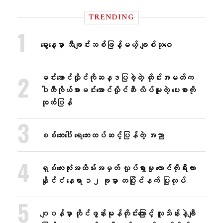
TRENDING
မွေးနေ့မှာ သီချင်းသစ်ဖြန့်မယ့် ချစ်သုဝေ
မင်းအောင်လှိုင်ကိုဆန္ဒပြခဲ့တဲ့ ထိုင်းအမတ်က
ပါတီကိုယ်စားမင်းအောင်လှိုင်ဆီ လိပ်မူတဲ့ ပေးစာကို
ထုတ်ပြန်
စစ်ဘေးပေါ် ရေဘေးထပ်ဆင့်ပြန်တဲ့ အညာ
ရှစ်လေးလုံးအထိမ်းအမှတ် လှုပ်ရှားမှု တောင်ကိုရီးယား
နိုင်ငံ နေရာ ၁၂ ခုမှာ တပြိုင်နက် ပြုလုပ်
ဂျပန်မှာ တိုင်ဖွန်းမုန်တိုင်းကြောင့် လူသိန်းနဲ့ချီ