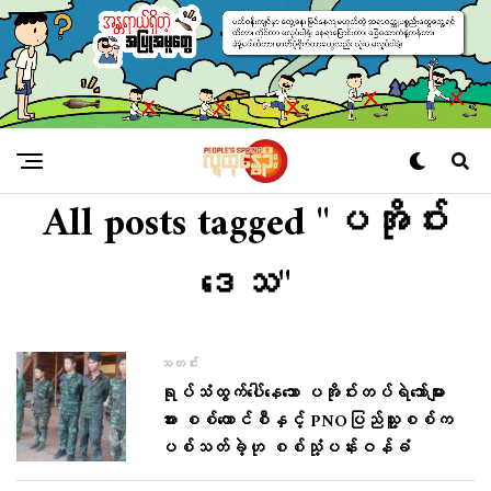
All posts tagged "ပအိုဝ်း
ဒေသ"
သတင်း
ရုပ်သံထွက်ပေါ်နေသော ပအိုဝ်းတပ်ရဲဘော်များ
အား စစ်ကောင်စီနှင့် PNOပြည်သူ့စစ်က
ပစ်သတ်ခဲ့ဟု စစ်သုံ့ပန်းဝန်ခံ