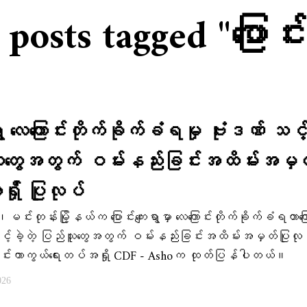
 posts tagged "ပြောင်း
ရွာ လေကြောင်းတိုက်ခိုက်ခံရမှု ဗုံးဒဏ် သင့
ူတွေအတွက် ဝမ်းနည်းခြင်းအထိမ်းအမှ
်ို ပြုလုပ်
၊မင်းတုန်းမြို့နယ်က ပြောင်းကျေးရွာမှာ လေကြောင်းတိုက်ခိုက်ခံရတာကြေ
င့်ခဲ့တဲ့ ပြည်သူတွေအတွက် ဝမ်းနည်းခြင်းအထိမ်းအမှတ်ပြုလုပ
ချင်းကာကွယ်ရေးတပ်အရှို CDF - Ashoက ထုတ်ပြန်ပါတယ်။
026