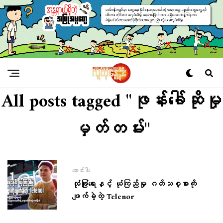
All posts tagged "ဖုန်းခေါ်ဆိုမှု
မှတ်တမ်း"
ဆောင်းပါး
လုံခြုံရေးနှင့် ယုံကြည်မှု ဂတိသစ္စာကို
ဖျက်ခဲ့တဲ့ Telenor