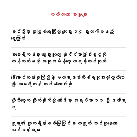
လတ်တ‌လော စာမူများ
ခင်ဦးမှာ မူးမြစ်ရေကြီးလို့ ကျေးရွာ ၁၄ ရွာထက်မနည်း
ရွှေ့ပြောင်း
အမေရိကန်မှာ မွေးဖွားသူတွေ နိုင်ငံသားဖြစ်ခွင့်ကို
ကန့်သတ်မယ့် အထူးအမိန့်တွေ ထရမ့်ထပ်ထုတ်
ဒေါ်အောင်ဆန်းစုကြည်နဲ့ မတရားဖမ်းဆီးခံရသူအားလုံးလွှတ်ပေး
ဖို့ အမေရိကန် ထပ်မံတောင်းဆို
ဟိုသီတွေက တိုက်ခိုက်လို့ ဆော်ဒီမှာ အရပ်သား ၁၁ ဦး ဒဏ်ရာ
ရ
ရုရှား၏ ယူကရိန်းစစ်မြေပြင်မှ တရုတ် သင်ယူနေသော
သင်ခန်းစာများ