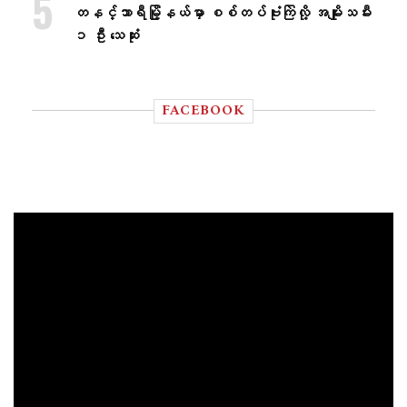
တနင်္သာရီမြို့နယ်မှာ စစ်တပ်ဗုံးကြဲလို့ အမျိုးသမီး
၁ ဦး သေဆုံး
FACEBOOK