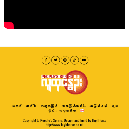
သတင်း
ဆောင်းပါး
အတွေးအမြင်
ဘာသာပြန်ဆောင်းပါး
မေးမြန်းခန်း
ရသ
ထိုင်း – ကမ္ဘောဒီးယား
Copyright to People's Spring. Design and build by HighHorse
http://www.highhorse.co.uk