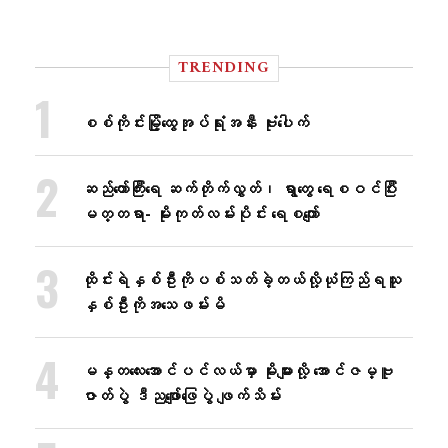
TRENDING
စစ်ကိုင်းမြို့ထွေအုပ်ရုံးအနီး ဗုံးပေါက်
ဆည်တော်ကြီးရေ ဆက်တိုက်လွှတ်၊ ရွာတွေ ရေစဝင်ပြီး
မတ္တရာ- မိုးကုတ်လမ်းပိုင်း ရေစကျော်
ထိုင်းရဲနှစ်ဦးကိုပစ်သတ်ခဲ့တယ်လို့ယုံကြည်ရသူ
နှစ်ဦးကိုအသေဖမ်းမိ
မန္တလေးအောင်ပင်လယ်မှာ မိုးများလို့ အောင်ဇမ္ဗူ
ဇာတ်ပွဲ ဒီညဖျော်ဖြေပွဲ ဖျက်သိမ်း