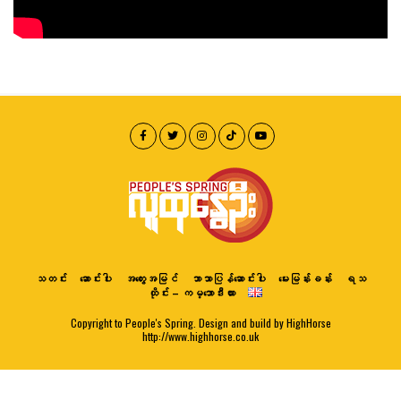
သတင်း
ဆောင်းပါး
အတွေးအမြင်
ဘာသာပြန်ဆောင်းပါး
မေးမြန်းခန်း
ရသ
ထိုင်း – ကမ္ဘောဒီးယား
Copyright to People's Spring. Design and build by HighHorse
http://www.highhorse.co.uk