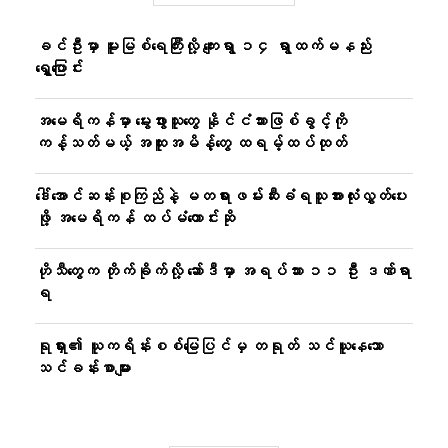
ခင်ဦးမှာ မူးမြစ်ရေကြီးလို့ ကျေးရွာ ၁၄ ရွာထက်မနည်း
ရွှေ့ပြောင်း
အမေရိကန်မှာ မွေးဖွားသူတွေ နိုင်ငံသားဖြစ်ခွင့်ကို
ကန့်သတ်မယ့် အထူးအမိန့်တွေ ထရမ့်ထပ်ထုတ်
ဒေါ်အောင်ဆန်းစုကြည်နဲ့ မတရားဖမ်းဆီးခံရသူအားလုံးလွှတ်ပေး
ဖို့ အမေရိကန် ထပ်မံတောင်းဆို
ဟိုသီတွေက တိုက်ခိုက်လို့ ဆော်ဒီမှာ အရပ်သား ၁၁ ဦး ဒဏ်ရာ
ရ
ရုရှား၏ ယူကရိန်းစစ်မြေပြင်မှ တရုတ် သင်ယူနေသော
သင်ခန်းစာများ