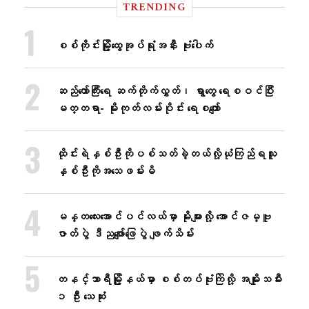
TRENDING
စစ်ကိုင်းမြို့ထွေအုပ်ရုံးအနီး ဗုံးပေါက်
ဆည်တော်ကြီးရေ ဆက်တိုက်လွှတ်၊ ရွာတွေ ရေစဝင်ပြီး
မတ္တရာ- မိုးကုတ်လမ်းပိုင်း ရေစကျော်
ထိုင်းရဲနှစ်ဦးကိုပစ်သတ်ခဲ့တယ်လို့ယုံကြည်ရသူ
နှစ်ဦးကိုအသေဖမ်းမိ
မန္တလေးအောင်ပင်လယ်မှာ မိုးများလို့ အောင်ဇမ္ဗူ
ဇာတ်ပွဲ ဒီညဖျော်ဖြေပွဲ ဖျက်သိမ်း
တနင်္သာရီမြို့နယ်မှာ စစ်တပ်ဗုံးကြဲလို့ အမျိုးသမီး
၁ ဦး သေဆုံး