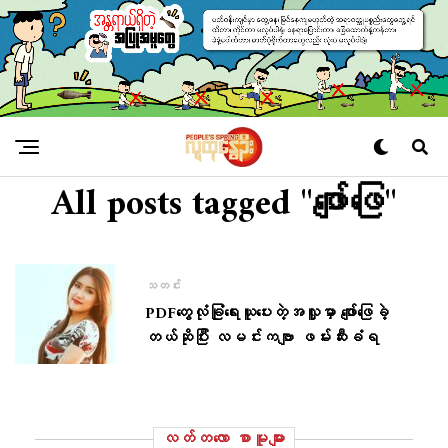
All posts tagged "ဖျော်ဖြေ"
သတင်း
PDFတွေလုံခြုံရေးယူပေးတဲ့အလှူမှာ ဖျော်ဖြေခဲ့
တယ်ဆိုပြီး လမင်းကဗျာ ဖမ်းဆီးခံရ
လတ်တ‌လော စာမူများ