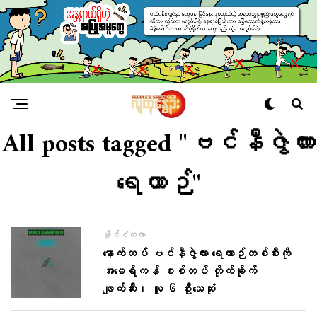
All posts tagged "ဗင်နီဇွဲလား
ရေယာဉ်"
နိုင်ငံတကာ
နောက်ထပ် ဗင်နီဇွဲလား ရေယာဉ်တစ်စီးကို
အမေရိကန် စစ်တပ် တိုက်ခိုက်
ဖျက်ဆီး၊ လူ ၆ ဦးသေဆုံး