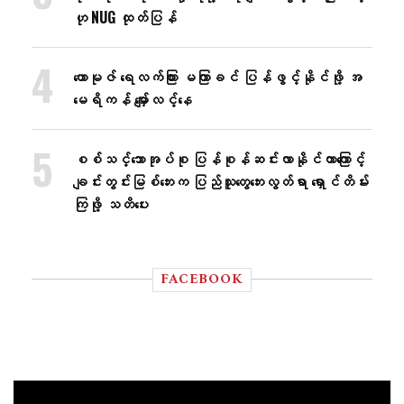
ဟု NUG ထုတ်ပြန်
ဟောမုဇ် ရေလက်ကြား မကြာခင် ပြန်ဖွင့်နိုင်ဖို့ အ
မေရိကန် မျှော်လင့်နေ
စစ်သင်္ဘောအုပ်စု ပြန်စုန်ဆင်းလာနိုင်တာကြောင့်
ချင်းတွင်းမြစ်ဘေးက ပြည်သူတွေဘေးလွတ်ရာ ရှောင်တိမ်း
ကြဖို့ သတိပေး
FACEBOOK