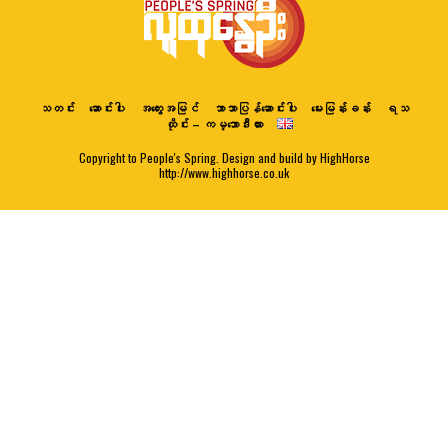
သတင်း
ဆောင်းပါး
အတွေးအမြင်
ဘာသာပြန်ဆောင်းပါး
မေးမြန်းခန်း
ရသ
ထိုင်း – ကမ္ဘောဒီးယား
Copyright to People's Spring. Design and build by HighHorse
http://www.highhorse.co.uk