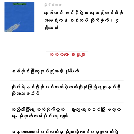
နိုင်ငံတကာ
နောက်ထပ် ဗင်နီဇွဲလား ရေယာဉ်တစ်စီးကို
အမေရိကန် စစ်တပ် တိုက်ခိုက်၊ ၄
ဦးသေဆုံး
လတ်တ‌လော စာမူများ
စစ်ကိုင်းမြို့ထွေအုပ်ရုံးအနီး ဗုံးပေါက်
ထိုင်းရဲနှစ်ဦးကိုပစ်သတ်ခဲ့တယ်လို့ယုံကြည်ရသူနှစ်ဦး
ကိုအသေဖမ်းမိ
ဆည်တော်ကြီးရေ ဆက်တိုက်လွှတ်၊ ရွာတွေ ရေစဝင်ပြီး မတ္တ
ရာ- မိုးကုတ်လမ်းပိုင်း ရေစကျော်
မန္တလေးအောင်ပင်လယ်မှာ မိုးများလို့ အောင်ဇမ္ဗူဇာတ်ပွဲ