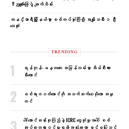
ဒီညဖျော်ဖြေပွဲ ဖျက်သိမ်း
တနင်္သာရီမြို့နယ်မှာ စစ်တပ်ဗုံးကြဲလို့ အမျိုးသမီး ၁ ဦး
သေဆုံး
TRENDING
ရန်ကုန်-မန္တလေး အမြန်လမ်းမှာ အိမ်စီးကား
မီးလောင်
စစ်ရာဇဝတ်ကောင်ကို အသက်ဆက်ပေးလိုသော အနု
တင်
ဒေါ်အောင်ဆန်းစုကြည်နဲ့ ICRC တွေ့ဆုံမှုအပေါ် စစ်
အုပ်စုတရားဝင်မှုရဖို့အသုံးချတာ ခွင့်မပြုသင့်