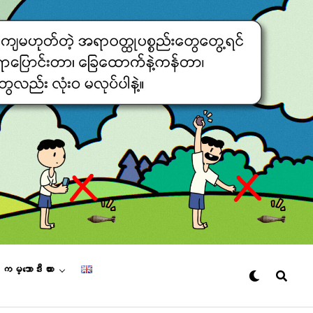
– ကမ္ဘောဒီးယား