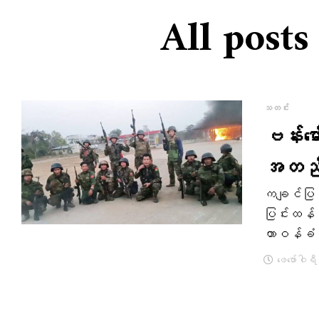
All posts
သတင်း
ဗန်းမေ
အတည်ပ
ကချင်ပြည်
ပြင်းထန်ခ
တာဝန်ခံ ဗိ
ဖေ‌ဖော်ဝါရ