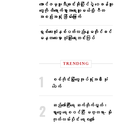
အောင်ဇမ္ဗူသီချင်းဆိုပြိုင်ပွဲ ဝေဖန်သူ
တွေကို ထိရောက်စွာအရေးယူမယ်လို့ ဂီတ
အစည်းအရုံး ခြိမ်းခြောက်
ရှစ်လေးလုံးနှစ်ပတ်လည်နေ့မတိုင်ခင်
မန္တလေးမှာ လုံခြုံရေးတင်းကြပ်
TRENDING
စစ်ကိုင်းမြို့ထွေအုပ်ရုံးအနီး ဗုံး
ပေါက်
ဆည်တော်ကြီးရေ ဆက်တိုက်လွှတ်၊
ရွာတွေ ရေစဝင်ပြီး မတ္တရာ- မိုး
ကုတ်လမ်းပိုင်း ရေစကျော်