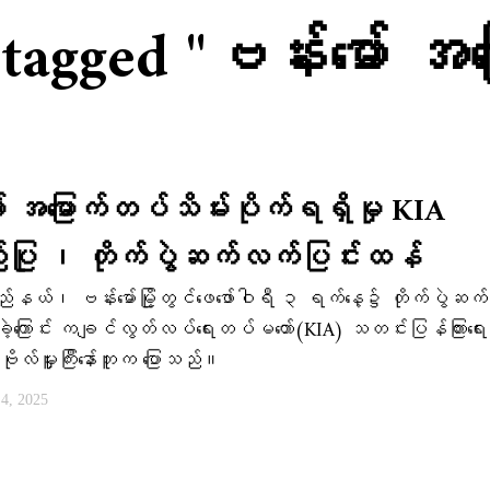
 tagged "ဗန်းမော် အ
ာ် အ​မြောက်တပ်သိမ်းပိုက်ရရှိမှု KIA
ြု ၊ တိုက်ပွဲဆက်လက်ပြင်းထန်
နယ်၊ ဗန်းမော်မြို့တွင်ဖေ​ဖော်ဝါရီ ၃ ရက်​​နေ့၌ တိုက်ပွဲဆ
ဲ့ကြောင်း ကချင်လွတ်လပ်ရေးတပ်မတော်(KIA) သတင်းပြန်ကြားရေ
ုလ်မှူးကြီးနော်ဘူက ပြောသည်။
ီ 4, 2025