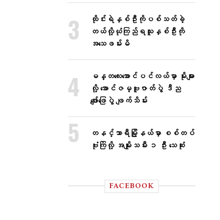
ထိုင်းရဲနှစ်ဦးကိုပစ်သတ်ခဲ့
တယ်လို့ယုံကြည်ရသူနှစ်ဦးကို
အသေဖမ်းမိ
မန္တလေးအောင်ပင်လယ်မှာ မိုးများ
လို့ အောင်ဇမ္ဗူဇာတ်ပွဲ ဒီည
ဖျော်ဖြေပွဲ ဖျက်သိမ်း
တနင်္သာရီမြို့နယ်မှာ စစ်တပ်
ဗုံးကြဲလို့ အမျိုးသမီး ၁ ဦး သေဆုံး
FACEBOOK