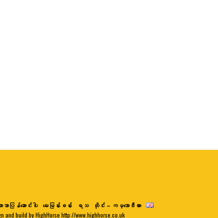
ာသာပြန်ဆောင်းပါး
မေးမြန်းခန်း
ရသ
ထိုင်း – ကမ္ဘောဒီးယား
gn and build by HighHorse http://www.highhorse.co.uk