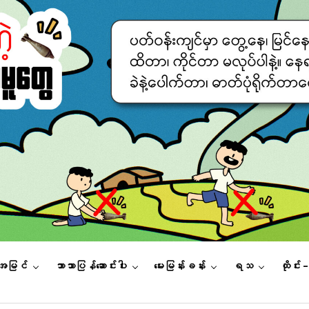
းအမြင်
ဘာသာပြန်ဆောင်းပါး
မေးမြန်းခန်း
ရသ
ထိုင်း 