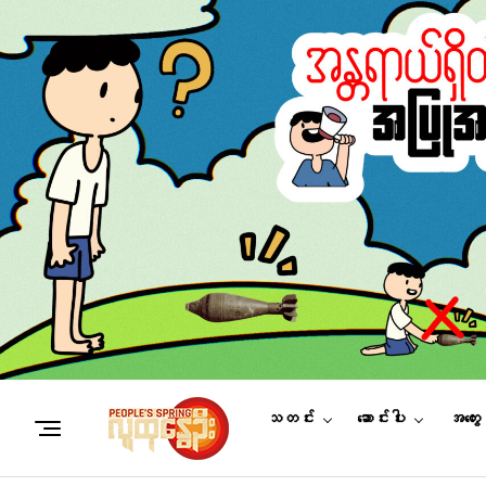
သတင်း
ဆောင်းပါး
အတွေ