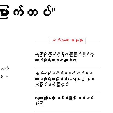
မြောက်တပ်"
လတ်တ‌လော စာမူများ
ရေကြီးလို့ မြောက်ကိုရီးယား မြေမြှုပ်မိုင်းတွေ
တောင်ကိုရီးယားဖက် မျောပါလာ
က်လက်
ရှစ်လေးလုံးအထိမ်းအမှတ် လှုပ်ရှားမှု
းဌာန
တောင်ကိုရီးယားနိုင်ငံ နေရာ ၁၂ ခုမှာ
တပြိုင်နက် ပြုလုပ်
ရေဘေးကြုံနေတဲ့ မဘိမ်းမြို့ကို စစ်တပ်
ဗုံးကြဲ