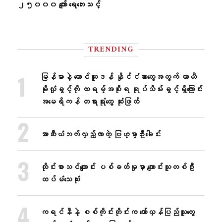
၂၅၀၀၀ ကျော် ရေဘေးသင့်
TRENDING
မြန်မာနဲ့ တောင်ဆူဒန် နိုင်ငံသားတွေအတွက် ယာယီ
ခိုလှုံခွင့်ကို ထရမ့်အစိုးရ ရုပ်သိမ်းခွင့်ရှိကြောင်း
အမေရိကန် တရားရုံးတွေ ဆုံးဖြတ်
အာဆီယံဘက်လှည့်လာတဲ့ ဗြဟ္မာ့ဦးခေါင်း
ထိုင်းစာသင်ကျောင်း ပစ်ခတ်မှုမှာ ကျောင်းသူတစ်ဦး
ထပ်မံသေဆုံး
ကရင်နီနဲ့ စစ်ကိုင်းတိုင်းက တော်လှန်ပြည်သူတွေ