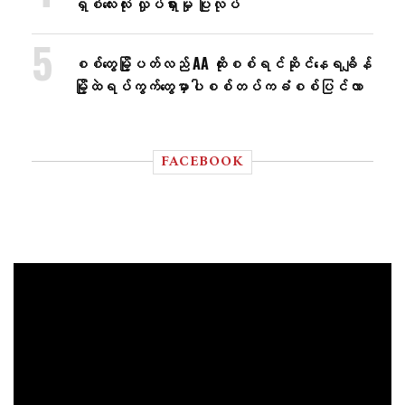
ရှစ်လေးလုံး လှုပ်ရှားမှု ပြုလုပ်
စစ်တွေမြို့ပတ်လည် AA ထိုးစစ်ရင်ဆိုင်နေရချိန်
မြို့ထဲရပ်ကွက်တွေမှာပါစစ်တပ်ကခံစစ်ပြင်လာ
FACEBOOK