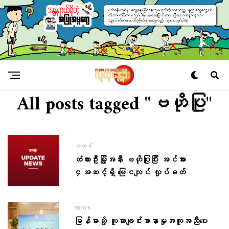
All posts tagged "ဗဟိုပြု"
သတင်း
တံတားဦးမြို့အနီး ဗဟိုပြုပြီး အင်အား
၄အဆင့်ရှိ မြေငလျင် လှုပ်ခတ်
NEWS
မြန်မာသို့ လူသားချင်းစာနာမှုအကူအညီပေး