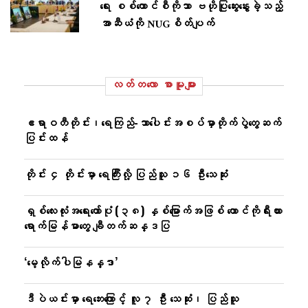
ရေး စစ်ကောင်စီကိုသာ ဗဟိုပြုဆွေးနွေးခဲ့သည့်
အာဆီယံကို NUGစိတ်ပျက်
လတ်တ‌လော စာမူများ
ဧရာဝတီတိုင်း၊ရေကြည်-သာ​ပေါင်းအစပ်မှာတိုက်ပွဲတွေဆက်
ပြင်းထန်
တိုင်း ၄ တိုင်းမှာ ရေကြီးလို့ ပြည်သူ ၁၆ ဦးသေဆုံး
ရှစ်လေးလုံးအရေးတော်ပုံ (၃၈) နှစ်မြောက်အဖြစ် တောင်ကိုရီးယား
ရောက်မြန်မာတွေ ချီတက်ဆန္ဒပြ
‘မေ့လိုက်ပါမြနန္ဒာ’
ဒီပဲယင်းမှာ ရေဘေးကြောင့် လူ ၇ ဦး သေဆုံး၊ ပြည်သူ