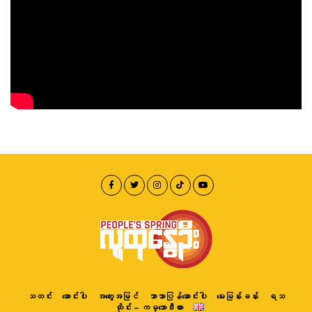
သတင်း
ဆောင်းပါး
အတွေးအမြင်
ဘာသာပြန်ဆောင်းပါး
မေးမြန်းခန်း
ရသ
ထိုင်း – ကမ္ဘောဒီးယား