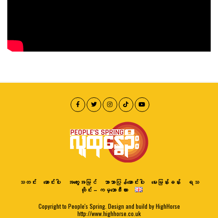
သတင်း
ဆောင်းပါး
အတွေးအမြင်
ဘာသာပြန်ဆောင်းပါး
မေးမြန်းခန်း
ရသ
ထိုင်း – ကမ္ဘောဒီးယား
Copyright to People's Spring. Design and build by HighHorse
http://www.highhorse.co.uk