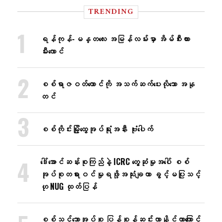
TRENDING
ရန်ကုန်-မန္တလေး အမြန်လမ်းမှာ အိမ်စီးကား
မီးလောင်
စစ်ရာဇဝတ်ကောင်ကို အသက်ဆက်ပေးလိုသော အနု
တင်
စစ်ကိုင်းမြို့ထွေအုပ်ရုံးအနီး ဗုံးပေါက်
ဒေါ်အောင်ဆန်းစုကြည်နဲ့ ICRC တွေ့ဆုံမှုအပေါ် စစ်
အုပ်စုတရားဝင်မှုရဖို့အသုံးချတာ ခွင့်မပြုသင့်
ဟု NUG ထုတ်ပြန်
စစ်သင်္ဘောအုပ်စု ပြန်စုန်ဆင်းလာနိုင်တာကြောင့်