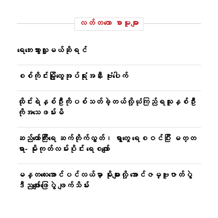
လတ်တ‌လော စာမူများ
ရေဘေးသွားလှူမယ်ဆိုရင်
စစ်ကိုင်းမြို့ထွေအုပ်ရုံးအနီး ဗုံးပေါက်
ထိုင်းရဲနှစ်ဦးကိုပစ်သတ်ခဲ့တယ်လို့ယုံကြည်ရသူနှစ်ဦး
ကိုအသေဖမ်းမိ
ဆည်တော်ကြီးရေ ဆက်တိုက်လွှတ်၊ ရွာတွေ ရေစဝင်ပြီး မတ္တ
ရာ- မိုးကုတ်လမ်းပိုင်း ရေစကျော်
မန္တလေးအောင်ပင်လယ်မှာ မိုးများလို့ အောင်ဇမ္ဗူဇာတ်ပွဲ
ဒီညဖျော်ဖြေပွဲ ဖျက်သိမ်း