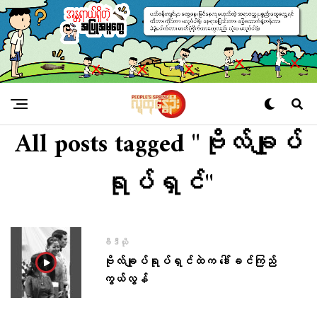
All posts tagged "ဗိုလ်ချုပ်
ရုပ်ရှင်"
ဗီဒီယို
ဗိုလ်ချုပ်ရုပ်ရှင်ထဲက ဒေါ်ခင်ကြည်​
ကွယ်လွန်