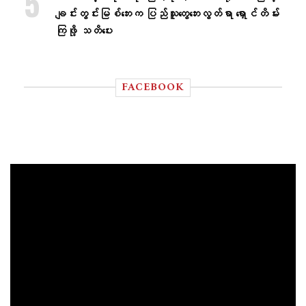
ချင်းတွင်းမြစ်ဘေးက ပြည်သူတွေဘေးလွတ်ရာ ရှောင်တိမ်း
ကြဖို့ သတိပေး
FACEBOOK