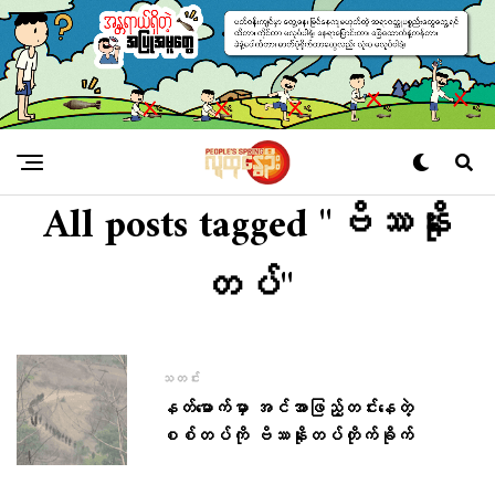
All posts tagged "ဗိဿနိုး
တပ်"
သတင်း
နတ်မောက်မှာ အင်အာဖြည့်တင်းနေတဲ့
စစ်တပ်ကို ဗိဿနိုးတပ်တိုက်ခိုက်