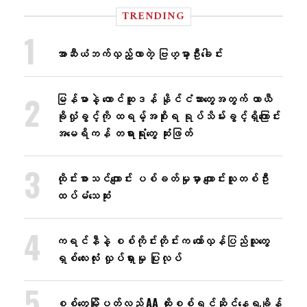
TRENDING
အာဆီယံဘက်လှည့်လာတဲ့ ဗြဟ္မာ့ဦးခေါင်း
မြန်မာနဲ့ တောင်ဆူဒန် နိုင်ငံသားတွေအတွက် ယာယီ
ခိုလှုံခွင့်ကို ထရမ့်အစိုးရ ရုပ်သိမ်းခွင့်ရှိကြောင်း
အမေရိကန် တရားရုံးတွေ ဆုံးဖြတ်
ထိုင်းစာသင်ကျောင်း ပစ်ခတ်မှုမှာ ကျောင်းသူတစ်ဦး
ထပ်မံသေဆုံး
ကရင်နီနဲ့ စစ်ကိုင်းတိုင်းက တော်လှန်ပြည်သူတွေ
ရှစ်လေးလုံး လှုပ်ရှားမှု ပြုလုပ်
စစ်တွေမြို့ပတ်လည် AA ထိုးစစ်ရင်ဆိုင်နေရချိန်