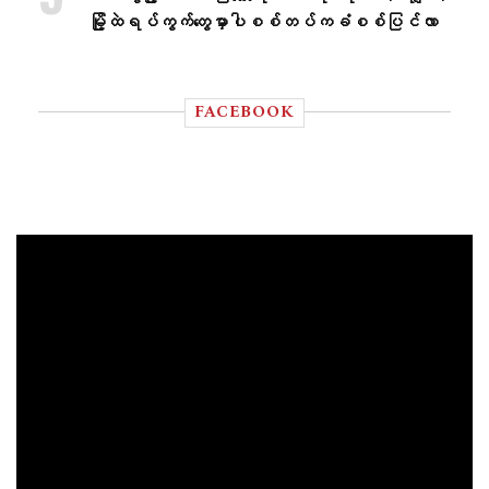
မြို့ထဲရပ်ကွက်တွေမှာပါစစ်တပ်ကခံစစ်ပြင်လာ
FACEBOOK