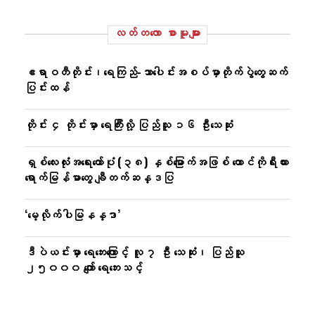
လတ်တ‌လော စာမူများ
ဧရာဝတီတိုင်း၊ရေကြည်-သာ​ပေါင်းအစပ်မှာတိုက်ပွဲတွေဆက်
ပြင်းထန်
တိုင်း ၄ တိုင်းမှာ ရေကြီးလို့ ပြည်သူ ၁၆ ဦးသေဆုံး
ရှစ်လေးလုံးအရေးတော်ပုံ (၃၈) နှစ်မြောက်အဖြစ် တောင်ကိုရီးယား
ရောက်မြန်မာတွေ ချီတက်ဆန္ဒပြ
‘မေ့လိုက်ပါမြနန္ဒာ’
ဒီပဲယင်းမှာ ရေဘေးကြောင့် လူ ၇ ဦး သေဆုံး၊ ပြည်သူ
၂၅၀၀၀ ကျော် ရေဘေးသင့်