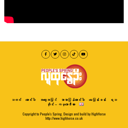
သတင်း
ဆောင်းပါး
အတွေးအမြင်
ဘာသာပြန်ဆောင်းပါး
မေးမြန်းခန်း
ရသ
ထိုင်း – ကမ္ဘောဒီးယား
Copyright to People's Spring. Design and build by HighHorse
http://www.highhorse.co.uk