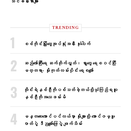
သင်ခန်းစာများ
TRENDING
စစ်ကိုင်းမြို့ထွေအုပ်ရုံးအနီး ဗုံးပေါက်
ဆည်တော်ကြီးရေ ဆက်တိုက်လွှတ်၊ ရွာတွေ ရေစဝင်ပြီး
မတ္တရာ- မိုးကုတ်လမ်းပိုင်း ရေစကျော်
ထိုင်းရဲနှစ်ဦးကိုပစ်သတ်ခဲ့တယ်လို့ယုံကြည်ရသူ
နှစ်ဦးကိုအသေဖမ်းမိ
မန္တလေးအောင်ပင်လယ်မှာ မိုးများလို့ အောင်ဇမ္ဗူ
ဇာတ်ပွဲ ဒီညဖျော်ဖြေပွဲ ဖျက်သိမ်း