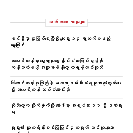
လတ်တ‌လော စာမူများ
ခင်ဦးမှာ မူးမြစ်ရေကြီးလို့ ကျေးရွာ ၁၄ ရွာထက်မနည်း
ရွှေ့ပြောင်း
အမေရိကန်မှာ မွေးဖွားသူတွေ နိုင်ငံသားဖြစ်ခွင့်ကို
ကန့်သတ်မယ့် အထူးအမိန့်တွေ ထရမ့်ထပ်ထုတ်
ဒေါ်အောင်ဆန်းစုကြည်နဲ့ မတရားဖမ်းဆီးခံရသူအားလုံးလွှတ်ပေး
ဖို့ အမေရိကန် ထပ်မံတောင်းဆို
ဟိုသီတွေက တိုက်ခိုက်လို့ ဆော်ဒီမှာ အရပ်သား ၁၁ ဦး ဒဏ်ရာ
ရ
ရုရှား၏ ယူကရိန်းစစ်မြေပြင်မှ တရုတ် သင်ယူနေသော