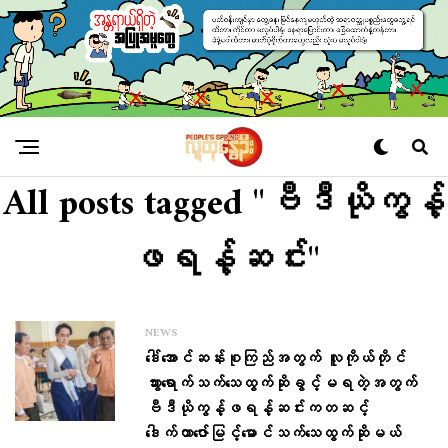
All posts tagged "ဗီဒီယိုကွန့်
ဖရန့်ဆင်း"
NEWS
ဒေါ်အောင်ဆန်းစုကြည်အတွက် လူကိုယ်တိုင်
သွားရောက်သက်သေထွက်ဆိုခွင့်မရတဲ့အတွက်
ဗီဒီယိုကွန့်ဖရန့်ဆင်းကတဆင့်
ဒေါက်တာဇော်မြင့်မောင်သက်သေထွက်ဆိုမယ်