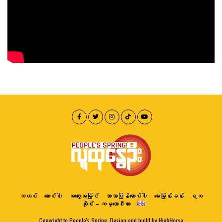
သတင်း
ဆောင်းပါး
အတွေးအမြင်
ဘာသာပြန်ဆောင်းပါး
မေးမြန်းခန်း
ရသ
ထိုင်း – ကမ္ဘောဒီးယား
Copyright to People's Spring. Design and build by HighHorse