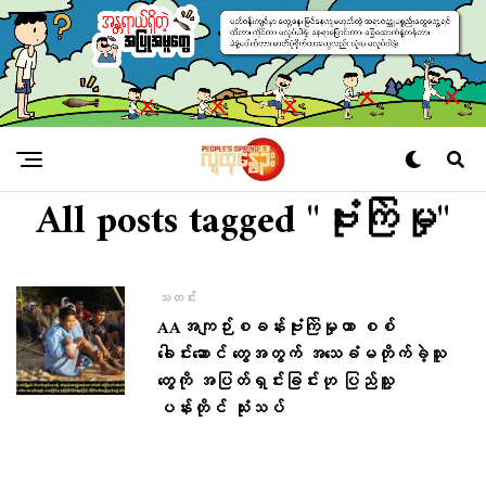
All posts tagged "ဗုံးကြဲမှု"
သတင်း
AAအကျဉ်းစခန်းဗုံးကြဲမှုဟာ စစ်
ခေါင်းဆောင် တွေအတွက် အသေခံမတိုက်ခဲ့သူ
တွေကို အပြတ်ရှင်းခြင်းဟု ပြည်သူ့
ပန်းတိုင် သုံးသပ်