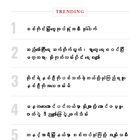
TRENDING
စစ်ကိုင်းမြို့ထွေအုပ်ရုံးအနီး ဗုံးပေါက်
ဆည်တော်ကြီးရေ ဆက်တိုက်လွှတ်၊ ရွာတွေ ရေစဝင်ပြီး
မတ္တရာ- မိုးကုတ်လမ်းပိုင်း ရေစကျော်
ထိုင်းရဲနှစ်ဦးကိုပစ်သတ်ခဲ့တယ်လို့ယုံကြည်ရသူ
နှစ်ဦးကိုအသေဖမ်းမိ
မန္တလေးအောင်ပင်လယ်မှာ မိုးများလို့ အောင်ဇမ္ဗူ
ဇာတ်ပွဲ ဒီညဖျော်ဖြေပွဲ ဖျက်သိမ်း
တနင်္သာရီမြို့နယ်မှာ စစ်တပ်ဗုံးကြဲလို့ အမျိုးသမီး