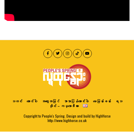
သတင်း
ဆောင်းပါး
အတွေးအမြင်
ဘာသာပြန်ဆောင်းပါး
မေးမြန်းခန်း
ရသ
ထိုင်း – ကမ္ဘောဒီးယား
Copyright to People's Spring. Design and build by HighHorse
http://www.highhorse.co.uk