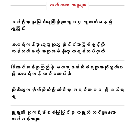
လတ်တ‌လော စာမူများ
ခင်ဦးမှာ မူးမြစ်ရေကြီးလို့ ကျေးရွာ ၁၄ ရွာထက်မနည်း
ရွှေ့ပြောင်း
အမေရိကန်မှာ မွေးဖွားသူတွေ နိုင်ငံသားဖြစ်ခွင့်ကို
ကန့်သတ်မယ့် အထူးအမိန့်တွေ ထရမ့်ထပ်ထုတ်
ဒေါ်အောင်ဆန်းစုကြည်နဲ့ မတရားဖမ်းဆီးခံရသူအားလုံးလွှတ်ပေး
ဖို့ အမေရိကန် ထပ်မံတောင်းဆို
ဟိုသီတွေက တိုက်ခိုက်လို့ ဆော်ဒီမှာ အရပ်သား ၁၁ ဦး ဒဏ်ရာ
ရ
ရုရှား၏ ယူကရိန်းစစ်မြေပြင်မှ တရုတ် သင်ယူနေသော
သင်ခန်းစာများ