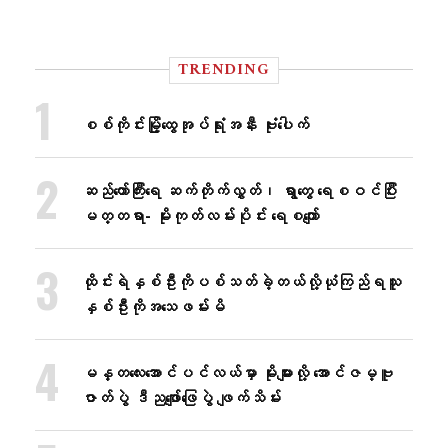
TRENDING
စစ်ကိုင်းမြို့ထွေအုပ်ရုံးအနီး ဗုံးပေါက်
ဆည်တော်ကြီးရေ ဆက်တိုက်လွှတ်၊ ရွာတွေ ရေစဝင်ပြီး
မတ္တရာ- မိုးကုတ်လမ်းပိုင်း ရေစကျော်
ထိုင်းရဲနှစ်ဦးကိုပစ်သတ်ခဲ့တယ်လို့ယုံကြည်ရသူ
နှစ်ဦးကိုအသေဖမ်းမိ
မန္တလေးအောင်ပင်လယ်မှာ မိုးများလို့ အောင်ဇမ္ဗူ
ဇာတ်ပွဲ ဒီညဖျော်ဖြေပွဲ ဖျက်သိမ်း