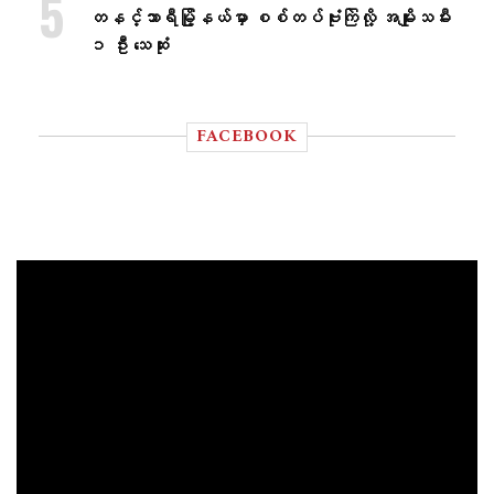
တနင်္သာရီမြို့နယ်မှာ စစ်တပ်ဗုံးကြဲလို့ အမျိုးသမီး
၁ ဦး သေဆုံး
FACEBOOK