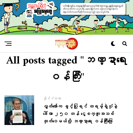
All posts tagged "ဘဏ္ဍာရေး
ဝန်ကြီး"
နိုင်ငံတကာ
လွှတ်တော်က ခွင့်ပြုရင် ထရမ့်ရဲ့ပုံနဲ့
ဒေါ်လာ ၂၅၀ တန် ငွေစက္ကူအသစ်
ထုတ်ဝေမယ်လို့ ဘဏ္ဍာရေး ဝန်ကြီးပြော