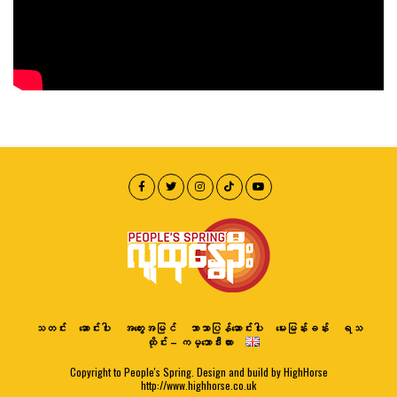
သတင်း
ဆောင်းပါး
အတွေးအမြင်
ဘာသာပြန်ဆောင်းပါး
မေးမြန်းခန်း
ရသ
ထိုင်း – ကမ္ဘောဒီးယား
Copyright to People's Spring. Design and build by HighHorse
http://www.highhorse.co.uk