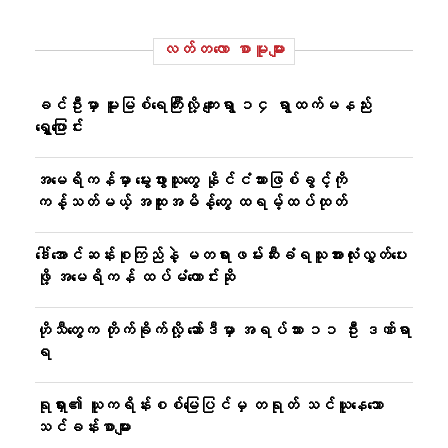
လတ်တ‌လော စာမူများ
ခင်ဦးမှာ မူးမြစ်ရေကြီးလို့ ကျေးရွာ ၁၄ ရွာထက်မနည်း
ရွှေ့ပြောင်း
အမေရိကန်မှာ မွေးဖွားသူတွေ နိုင်ငံသားဖြစ်ခွင့်ကို
ကန့်သတ်မယ့် အထူးအမိန့်တွေ ထရမ့်ထပ်ထုတ်
ဒေါ်အောင်ဆန်းစုကြည်နဲ့ မတရားဖမ်းဆီးခံရသူအားလုံးလွှတ်ပေး
ဖို့ အမေရိကန် ထပ်မံတောင်းဆို
ဟိုသီတွေက တိုက်ခိုက်လို့ ဆော်ဒီမှာ အရပ်သား ၁၁ ဦး ဒဏ်ရာ
ရ
ရုရှား၏ ယူကရိန်းစစ်မြေပြင်မှ တရုတ် သင်ယူနေသော
သင်ခန်းစာများ