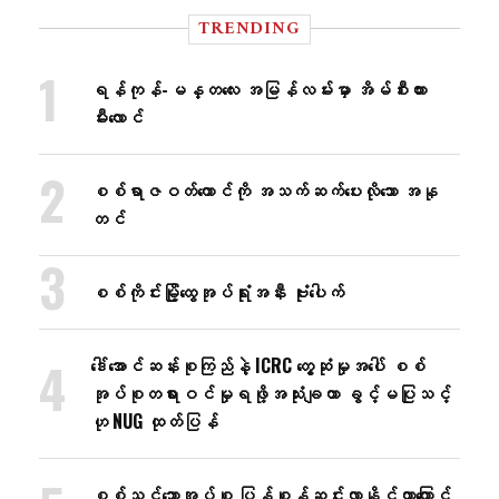
TRENDING
ရန်ကုန်-မန္တလေး အမြန်လမ်းမှာ အိမ်စီးကား
မီးလောင်
စစ်ရာဇဝတ်ကောင်ကို အသက်ဆက်ပေးလိုသော အနု
တင်
စစ်ကိုင်းမြို့ထွေအုပ်ရုံးအနီး ဗုံးပေါက်
ဒေါ်အောင်ဆန်းစုကြည်နဲ့ ICRC တွေ့ဆုံမှုအပေါ် စစ်
အုပ်စုတရားဝင်မှုရဖို့အသုံးချတာ ခွင့်မပြုသင့်
ဟု NUG ထုတ်ပြန်
စစ်သင်္ဘောအုပ်စု ပြန်စုန်ဆင်းလာနိုင်တာကြောင့်