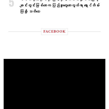
ချင်းတွင်းမြစ်ဘေးက ပြည်သူတွေဘေးလွတ်ရာ ရှောင်တိမ်း
ကြဖို့ သတိပေး
FACEBOOK