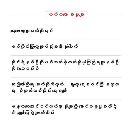
လတ်တ‌လော စာမူများ
ရေဘေးသွားလှူမယ်ဆိုရင်
စစ်ကိုင်းမြို့ထွေအုပ်ရုံးအနီး ဗုံးပေါက်
ထိုင်းရဲနှစ်ဦးကိုပစ်သတ်ခဲ့တယ်လို့ယုံကြည်ရသူနှစ်ဦး
ကိုအသေဖမ်းမိ
ဆည်တော်ကြီးရေ ဆက်တိုက်လွှတ်၊ ရွာတွေ ရေစဝင်ပြီး မတ္တ
ရာ- မိုးကုတ်လမ်းပိုင်း ရေစကျော်
မန္တလေးအောင်ပင်လယ်မှာ မိုးများလို့ အောင်ဇမ္ဗူဇာတ်ပွဲ
ဒီညဖျော်ဖြေပွဲ ဖျက်သိမ်း