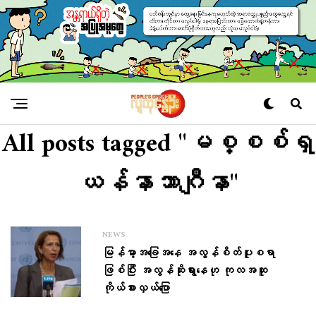
All posts tagged "မစ္စစ်ရှ
ယန်နာဘာဂျီနာ"
NEWS
မြန်မာ့အ​ခြေအ​နေ အလွန်စိတ်ပူစရာ
ဖြစ်ပြီး အလွန်ဆိုးရွား​နေဟု ကုလအထူး
ကိုယ်စားလှယ်​ပြော