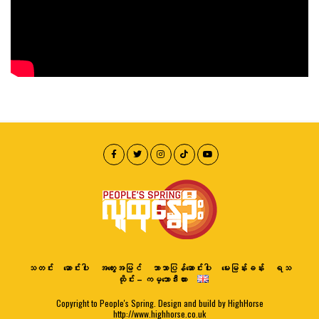
သတင်း
ဆောင်းပါး
အတွေးအမြင်
ဘာသာပြန်ဆောင်းပါး
မေးမြန်းခန်း
ရသ
ထိုင်း – ကမ္ဘောဒီးယား
Copyright to People's Spring. Design and build by HighHorse
http://www.highhorse.co.uk