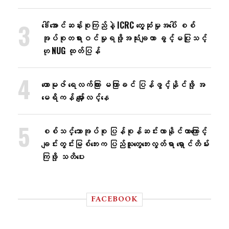
ဒေါ်အောင်ဆန်းစုကြည်နဲ့ ICRC တွေ့ဆုံမှုအပေါ် စစ်
အုပ်စုတရားဝင်မှုရဖို့အသုံးချတာ ခွင့်မပြုသင့်
ဟု NUG ထုတ်ပြန်
ဟောမုဇ် ရေလက်ကြား မကြာခင် ပြန်ဖွင့်နိုင်ဖို့ အ
မေရိကန် မျှော်လင့်နေ
စစ်သင်္ဘောအုပ်စု ပြန်စုန်ဆင်းလာနိုင်တာကြောင့်
ချင်းတွင်းမြစ်ဘေးက ပြည်သူတွေဘေးလွတ်ရာ ရှောင်တိမ်း
ကြဖို့ သတိပေး
FACEBOOK