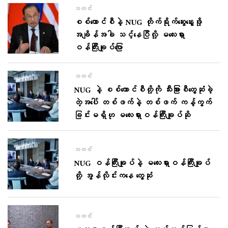
သတင်း
စစ်ကောင်စီနဲ့ NUG တိုက်ရိုက်ဆွေးနွေးဖို့
အချိန်အခါ သင့်နေပြီလို့ မလေးရှား
ဝန်ကြီးချုပ်ပြော
သတင်း
NUG နဲ့ စစ်ကောင်စီတို့ကို သီးခြားစီတွေ့ဆုံခဲ့
တဲ့အပေါ် တစ်ဖက်နဲ့ တစ်ဖက် ကန့်ကွက်
ခြင်းမရှိဟု မလေးရှားဝန်ကြီးချုပ်ဆို
သတင်း
NUG ဝန်ကြီးချုပ်နဲ့ မလေးရှားဝန်ကြီးချုပ်
တို့ အွန်လိုင်းကနေ တွေ့ဆုံ
သတင်း