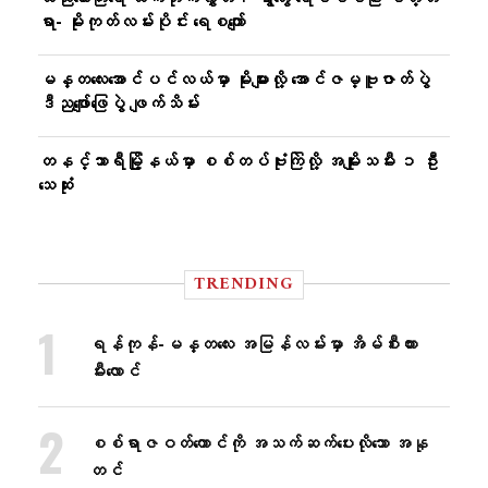
ရာ- မိုးကုတ်လမ်းပိုင်း ရေစကျော်
မန္တလေးအောင်ပင်လယ်မှာ မိုးများလို့ အောင်ဇမ္ဗူဇာတ်ပွဲ
ဒီညဖျော်ဖြေပွဲ ဖျက်သိမ်း
တနင်္သာရီမြို့နယ်မှာ စစ်တပ်ဗုံးကြဲလို့ အမျိုးသမီး ၁ ဦး
သေဆုံး
TRENDING
ရန်ကုန်-မန္တလေး အမြန်လမ်းမှာ အိမ်စီးကား
မီးလောင်
စစ်ရာဇဝတ်ကောင်ကို အသက်ဆက်ပေးလိုသော အနု
တင်