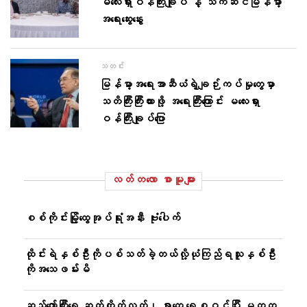
မလေးရှားဝန်ကြီးချုပ် နဲ့ သက်ဆင်မြန်မာ့
အ​ရေးဆွေးနွေး
သတင်း
မြန်မာ့အရေးအာဆီယံရဲ့ချဉ်းကပ်မှုတွေမှာ
သတိကြီးကြီးထားဖို့ အရေးကြီးကြောင်း မလေးရှား
ဝန်ကြီးချုပ်ပြော
လတ်တ‌လော စာမူများ
စစ်ကိုင်းမြို့ထွေအုပ်ရုံးအနီး ဗုံးပေါက်
ထိုင်းရဲနှစ်ဦးကိုပစ်သတ်ခဲ့တယ်လို့ယုံကြည်ရသူနှစ်ဦး
ကိုအသေဖမ်းမိ
ဆည်တော်ကြီးရေ ဆက်တိုက်လွှတ်၊ ရွာတွေ ရေစဝင်ပြီး မတ္တ