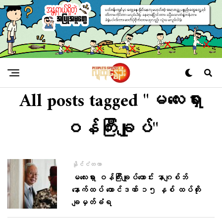
All posts tagged "မလေးရှား
ဝန်ကြီးချုပ်"
နိုင်ငံတကာ
မလေးရှား ဝန်ကြီးချုပ်ဟောင်း နာဂျစ်ဘ်
နောက်ထပ် ထောင်ဒဏ် ၁၅ နှစ် ထပ်တိုး
ချမှတ်ခံရ