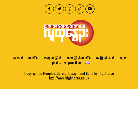
သတင်း
ဆောင်းပါး
အတွေးအမြင်
ဘာသာပြန်ဆောင်းပါး
မေးမြန်းခန်း
ရသ
ထိုင်း – ကမ္ဘောဒီးယား
Copyright to People's Spring. Design and build by HighHorse
http://www.highhorse.co.uk