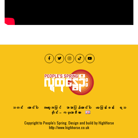
သတင်း
ဆောင်းပါး
အတွေးအမြင်
ဘာသာပြန်ဆောင်းပါး
မေးမြန်းခန်း
ရသ
ထိုင်း – ကမ္ဘောဒီးယား
Copyright to People's Spring. Design and build by HighHorse
http://www.highhorse.co.uk