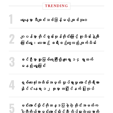
TRENDING
မွေးနေ့မှာ သီချင်းသစ်ဖြန့်မယ့် ချစ်သုဝေ
ဂျပန်မှာ တိုင်ဖွန်းမုန်တိုင်းကြောင့် လူသိန်းနဲ့ချီ
ပြောင်းရွှေ့၊ လေယာဉ် ခရီးစဉ်တွေလည်း ဖျက်သိမ်း
ခင်ဦးမှာ မူးမြစ်ရေကြီးလို့ ကျေးရွာ ၁၄ ရွာထက်
မနည်း ရွှေ့ပြောင်း
ရှစ်လေးလုံးအထိမ်းအမှတ် လှုပ်ရှားမှု တောင်ကိုရီးယား
နိုင်ငံ နေရာ ၁၂ ခုမှာ တပြိုင်နက် ပြုလုပ်
မင်းအောင်လှိုင်ကိုဆန္ဒပြခဲ့တဲ့ ထိုင်းအမတ်က
ပါတီကိုယ်စားမင်းအောင်လှိုင်ဆီ လိပ်မူတဲ့ ပေးစာကို