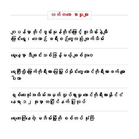
လတ်တ‌လော စာမူများ
ဂျပန်မှာ တိုင်ဖွန်းမုန်တိုင်းကြောင့် လူသိန်းနဲ့ချီ
ပြောင်းရွှေ့၊ လေယာဉ် ခရီးစဉ်တွေလည်း ဖျက်သိမ်း
မွေးနေ့မှာ သီချင်းသစ်ဖြန့်မယ့် ချစ်သုဝေ
ရေကြီးလို့ မြောက်ကိုရီးယား မြေမြှုပ်မိုင်းတွေ တောင်ကိုရီးယားဖက် မျော
ပါလာ
ရှစ်လေးလုံးအထိမ်းအမှတ် လှုပ်ရှားမှု တောင်ကိုရီးယားနိုင်ငံ
နေရာ ၁၂ ခုမှာ တပြိုင်နက် ပြုလုပ်
ရေဘေးကြုံနေတဲ့ မဘိမ်းမြို့ကို စစ်တပ် ဗုံးကြဲ