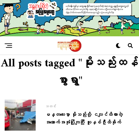
All posts tagged "မိုးသည်းထန်
စွာရွာ"
သတင်း
မန္တလေးမှာ မိုးသည်းလို့ ငလျင်ထိထားတဲ့
အဆောက်အအုံပြိုကျပြီး လူနှစ်ဦးထိခိုက်