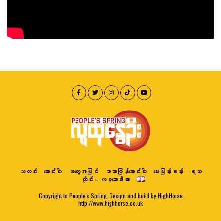
သတင်း
ဆောင်းပါး
အတွေးအမြင်
ဘာသာပြန်ဆောင်းပါး
မေးမြန်းခန်း
ရသ
ထိုင်း – ကမ္ဘောဒီးယား
Copyright to People's Spring. Design and build by HighHorse
http://www.highhorse.co.uk