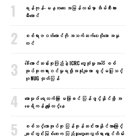
ရန်ကုန်-မန္တလေး အမြန်လမ်းမှာ အိမ်စီးကား
မီးလောင်
စစ်ရာဇဝတ်ကောင်ကို အသက်ဆက်ပေးလိုသော အနု
တင်
ဒေါ်အောင်ဆန်းစုကြည်နဲ့ ICRC တွေ့ဆုံမှုအပေါ် စစ်
အုပ်စုတရားဝင်မှုရဖို့အသုံးချတာ ခွင့်မပြုသင့်
ဟု NUG ထုတ်ပြန်
ဟောမုဇ် ရေလက်ကြား မကြာခင် ပြန်ဖွင့်နိုင်ဖို့ အ
မေရိကန် မျှော်လင့်နေ
စစ်သင်္ဘောအုပ်စု ပြန်စုန်ဆင်းလာနိုင်တာကြောင့်
ချင်းတွင်းမြစ်ဘေးက ပြည်သူတွေဘေးလွတ်ရာ ရှောင်တိမ်း