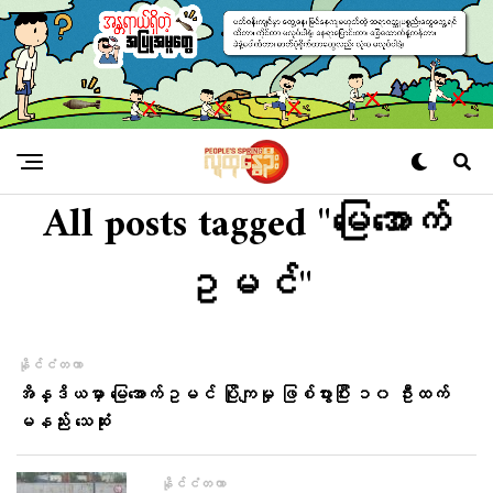
All posts tagged "မြေအောက်
ဥမင်"
နိုင်ငံတကာ
အိန္ဒိယမှာ မြေအောက်ဥမင် ပြိုကျမှု ဖြစ်ပွားပြီး ၁၀ ဦးထက်
မနည်း သေဆုံး
နိုင်ငံတကာ