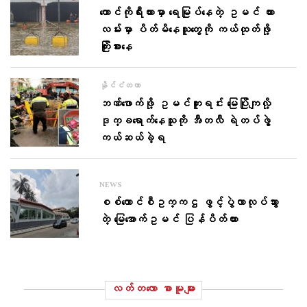
တောင်ကိုရီးယားမှာ ရေမြုပ်နေတဲ့ ဥမင် ကား
လမ်းမှာ ပိတ်မိနေသူတွေကို ကယ်ထုတ်ဖို့
ကြိုးစားနေ
နိုင်ငံတကာ
ဘဏ်ဖောက်ဖို့ ဥမင်တူးရင်း မြေပြိုကျလို့
ဒုက္ခရောက်နေသူကို အီတလီ ရဲတပ်ဖွဲ့
ကယ်ဆယ်ခဲ့ရ
NEWS
စစ်ကောင်စီဥက္ကဌ ဖွင့်ပွဲလာလုပ်သွား
တဲ့ မြေအောက်ဥမင် ပြန်ပိတ်ထား
လတ်တ‌လော စာမူများ