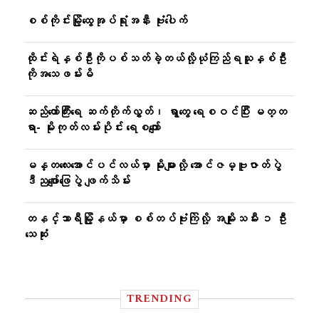
စစ်ကိုင်းမြို့ထွေအုပ်ရုံးအနီး ဗုံးပေါက်
ထိုင်းရဲနှစ်ဦးကိုပစ်သတ်ခဲ့တယ်လို့ယုံကြည်ရသူနှစ်ဦး
ကိုအသေဖမ်းမိ
ဆည်တော်ကြီးရေ ဆက်တိုက်လွှတ်၊ ရွာတွေ ရေစဝင်ပြီး မတ္တ
ရာ- မိုးကုတ်လမ်းပိုင်း ရေစကျော်
မန္တလေးအောင်ပင်လယ်မှာ မိုးများလို့ အောင်ဇမ္ဗူဇာတ်ပွဲ
ဒီညဖျော်ဖြေပွဲ ဖျက်သိမ်း
တနင်္သာရီမြို့နယ်မှာ စစ်တပ်ဗုံးကြဲလို့ အမျိုးသမီး ၁ ဦး
သေဆုံး
TRENDING