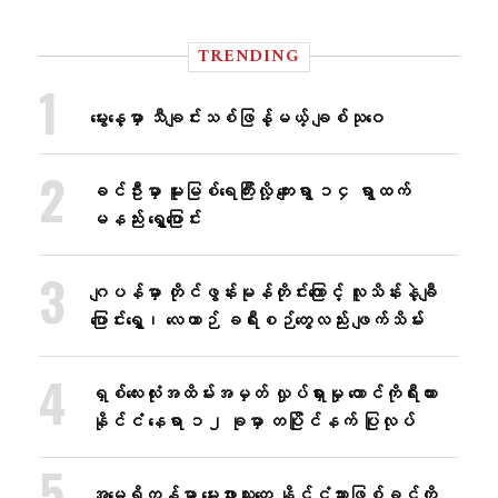
TRENDING
မွေးနေ့မှာ သီချင်းသစ်ဖြန့်မယ့် ချစ်သုဝေ
ခင်ဦးမှာ မူးမြစ်ရေကြီးလို့ ကျေးရွာ ၁၄ ရွာထက်
မနည်း ရွှေ့ပြောင်း
ဂျပန်မှာ တိုင်ဖွန်းမုန်တိုင်းကြောင့် လူသိန်းနဲ့ချီ
ပြောင်းရွှေ့၊ လေယာဉ် ခရီးစဉ်တွေလည်း ဖျက်သိမ်း
ရှစ်လေးလုံးအထိမ်းအမှတ် လှုပ်ရှားမှု တောင်ကိုရီးယား
နိုင်ငံ နေရာ ၁၂ ခုမှာ တပြိုင်နက် ပြုလုပ်
အမေရိကန်မှာ မွေးဖွားသူတွေ နိုင်ငံသားဖြစ်ခွင့်ကို