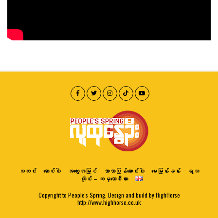
သတင်း
ဆောင်းပါး
အတွေးအမြင်
ဘာသာပြန်ဆောင်းပါး
မေးမြန်းခန်း
ရသ
ထိုင်း – ကမ္ဘောဒီးယား
Copyright to People's Spring. Design and build by HighHorse
http://www.highhorse.co.uk