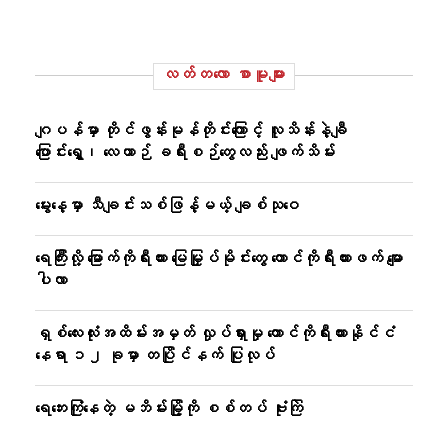
လတ်တ‌လော စာမူများ
ဂျပန်မှာ တိုင်ဖွန်းမုန်တိုင်းကြောင့် လူသိန်းနဲ့ချီ
ပြောင်းရွှေ့၊ လေယာဉ် ခရီးစဉ်တွေလည်း ဖျက်သိမ်း
မွေးနေ့မှာ သီချင်းသစ်ဖြန့်မယ့် ချစ်သုဝေ
ရေကြီးလို့ မြောက်ကိုရီးယား မြေမြှုပ်မိုင်းတွေ တောင်ကိုရီးယားဖက် မျော
ပါလာ
ရှစ်လေးလုံးအထိမ်းအမှတ် လှုပ်ရှားမှု တောင်ကိုရီးယားနိုင်ငံ
နေရာ ၁၂ ခုမှာ တပြိုင်နက် ပြုလုပ်
ရေဘေးကြုံနေတဲ့ မဘိမ်းမြို့ကို စစ်တပ် ဗုံးကြဲ