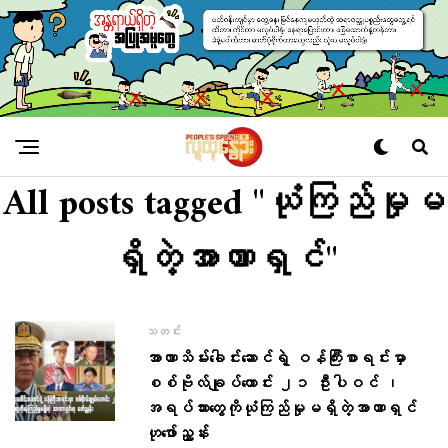
All posts tagged "ယုံကြည်မှုမ
ရှိတဲ့အာဏာရှင်"
သတင်း
အာဏာသိမ်း​ခေါင်း​ဆောင်ရဲ့ ဝန်ကြီးစာရင်းမှာ
စစ်ဗိုလ်ချုပ်ဟောင်း ၂၁ ဦးပါဝင် ၊
အရပ်သား​တွေကိုယုံကြည်မှုမရှိတဲ့အာဏာရှင်
ဟု​ဖော်ညွှန်း