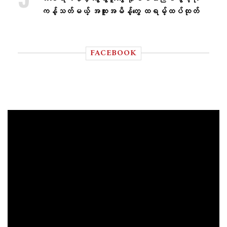
ကန့်သတ်မယ့် အထူးအမိန့်တွေ ထရမ့်ထပ်ထုတ်
FACEBOOK