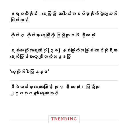
ဧရာဝတီတိုင်း၊ရေကြည်-သာ​ပေါင်းအစပ်မှာတိုက်ပွဲတွေဆက်
ပြင်းထန်
တိုင်း ၄ တိုင်းမှာ ရေကြီးလို့ ပြည်သူ ၁၆ ဦးသေဆုံး
ရှစ်လေးလုံးအရေးတော်ပုံ (၃၈) နှစ်မြောက်အဖြစ် တောင်ကိုရီးယား
ရောက်မြန်မာတွေ ချီတက်ဆန္ဒပြ
‘မေ့လိုက်ပါမြနန္ဒာ’
ဒီပဲယင်းမှာ ရေဘေးကြောင့် လူ ၇ ဦး သေဆုံး၊ ပြည်သူ
၂၅၀၀၀ ကျော် ရေဘေးသင့်
TRENDING