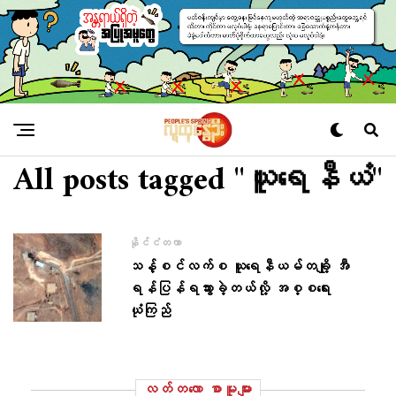
All posts tagged "ယူရေနီယံ"
နိုင်ငံတကာ
သန့်စင်လက်စ ယူရေနီယမ်တချို့ အီ
ရန်ပြန်ရသွားခဲ့တယ်လို့ အစ္စရေး
ယုံကြည်
လတ်တ‌လော စာမူများ