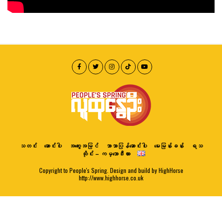
သတင်း
ဆောင်းပါး
အတွေးအမြင်
ဘာသာပြန်ဆောင်းပါး
မေးမြန်းခန်း
ရသ
ထိုင်း – ကမ္ဘောဒီးယား
Copyright to People's Spring. Design and build by HighHorse
http://www.highhorse.co.uk