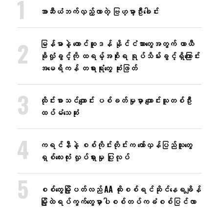
အာဆီယံဘက်လှည့်လာတဲ့ ဗြဟ္မာ့ဦးခေါင်း
မြန်မာနဲ့ တောင်ဆူဒန် နိုင်ငံသားတွေအတွက် ယာယီ
ခိုလှုံခွင့်ကို ထရမ့်အစိုးရ ရုပ်သိမ်းခွင့်ရှိကြောင်း
အမေရိကန် တရားရုံးတွေ ဆုံးဖြတ်
ထိုင်းစာသင်ကျောင်း ပစ်ခတ်မှုမှာ ကျောင်းသူတစ်ဦး
ထပ်မံသေဆုံး
ကရင်နီနဲ့ စစ်ကိုင်းတိုင်းက တော်လှန်ပြည်သူတွေ
ရှစ်လေးလုံး လှုပ်ရှားမှု ပြုလုပ်
စစ်တွေမြို့ပတ်လည် AA ထိုးစစ်ရင်ဆိုင်နေရချိန်
မြို့ထဲရပ်ကွက်တွေမှာပါစစ်တပ်ကခံစစ်ပြင်လာ