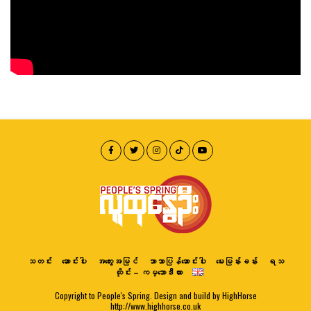
သတင်း
ဆောင်းပါး
အတွေးအမြင်
ဘာသာပြန်ဆောင်းပါး
မေးမြန်းခန်း
ရသ
ထိုင်း – ကမ္ဘောဒီးယား
Copyright to People's Spring. Design and build by HighHorse
http://www.highhorse.co.uk