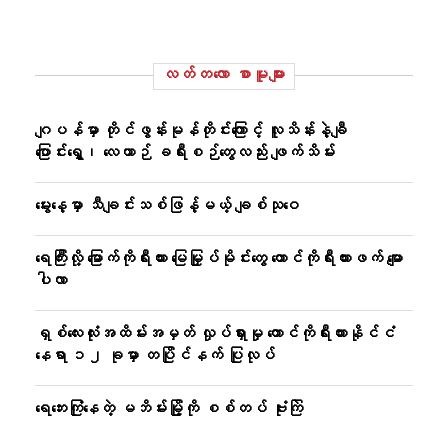
လတ်တ‌လော စာမူများ
ဂျပန်မှာ တိုင်ဖွန်းမုန်တိုင်းကြောင့် လူသိန်းနဲ့ချီ
ပြောင်းရွှေ့၊ လေယာဉ် ခရီးစဉ်တွေလည်း ဖျက်သိမ်း
မွေးနေ့မှာ သီချင်းသစ်ဖြန့်မယ့် ချစ်သုဝေ
ရေကြီးလို့ မြောက်ကိုရီးယား မြေမြှုပ်မိုင်းတွေ တောင်ကိုရီးယားဖက် မျော
ပါလာ
ရှစ်လေးလုံးအထိမ်းအမှတ် လှုပ်ရှားမှု တောင်ကိုရီးယားနိုင်ငံ
နေရာ ၁၂ ခုမှာ တပြိုင်နက် ပြုလုပ်
ရေဘေးကြုံနေတဲ့ မဘိမ်းမြို့ကို စစ်တပ် ဗုံးကြဲ