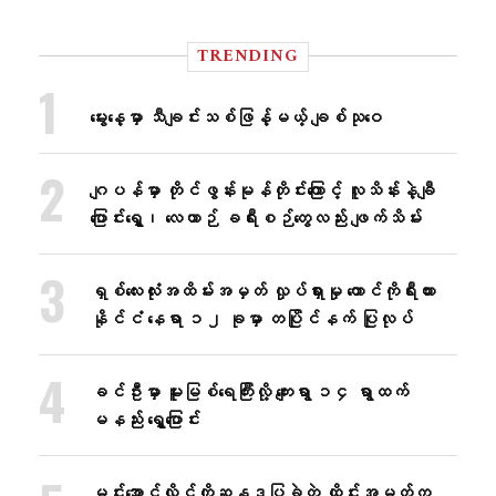
TRENDING
မွေးနေ့မှာ သီချင်းသစ်ဖြန့်မယ့် ချစ်သုဝေ
ဂျပန်မှာ တိုင်ဖွန်းမုန်တိုင်းကြောင့် လူသိန်းနဲ့ချီ
ပြောင်းရွှေ့၊ လေယာဉ် ခရီးစဉ်တွေလည်း ဖျက်သိမ်း
ရှစ်လေးလုံးအထိမ်းအမှတ် လှုပ်ရှားမှု တောင်ကိုရီးယား
နိုင်ငံ နေရာ ၁၂ ခုမှာ တပြိုင်နက် ပြုလုပ်
ခင်ဦးမှာ မူးမြစ်ရေကြီးလို့ ကျေးရွာ ၁၄ ရွာထက်
မနည်း ရွှေ့ပြောင်း
မင်းအောင်လှိုင်ကိုဆန္ဒပြခဲ့တဲ့ ထိုင်းအမတ်က