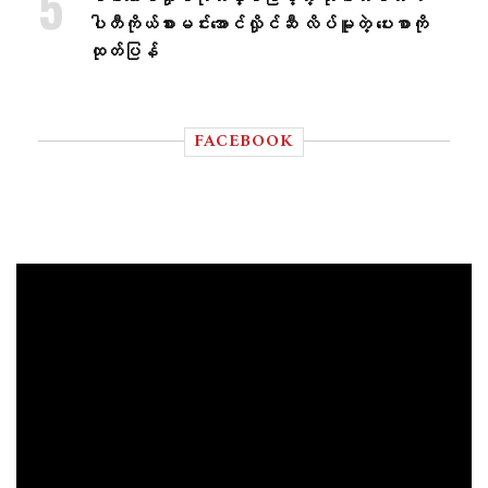
ပါတီကိုယ်စားမင်းအောင်လှိုင်ဆီ လိပ်မူတဲ့ ပေးစာကို
ထုတ်ပြန်
FACEBOOK