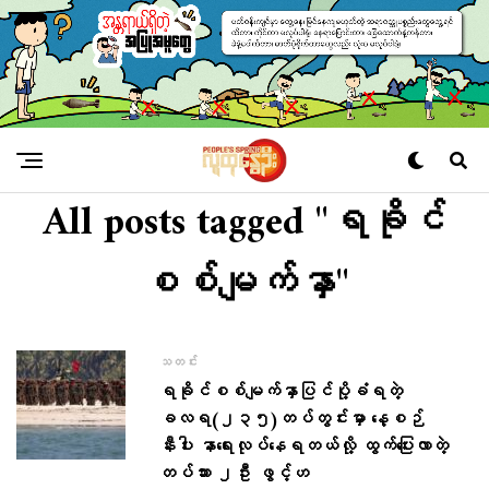
All posts tagged "ရခိုင်
စစ်မျက်နှာ"
သတင်း
ရခိုင်စစ်မျက်နှာပြင်ပို့ခံ‌ရတဲ့
ခလရ(၂၃၅)တပ်တွင်းမှာ နေ့စဉ်
နီးပါး နာရေးလုပ်နေရတယ်လို့ ထွက်ပြေးလာတဲ့
တပ်သား ၂ဦး ဖွင့်ဟ