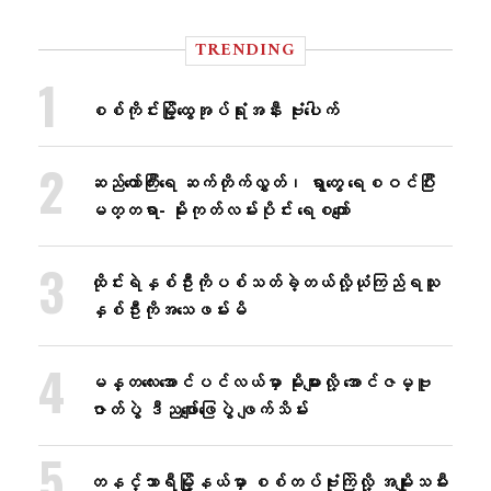
TRENDING
စစ်ကိုင်းမြို့ထွေအုပ်ရုံးအနီး ဗုံးပေါက်
ဆည်တော်ကြီးရေ ဆက်တိုက်လွှတ်၊ ရွာတွေ ရေစဝင်ပြီး
မတ္တရာ- မိုးကုတ်လမ်းပိုင်း ရေစကျော်
ထိုင်းရဲနှစ်ဦးကိုပစ်သတ်ခဲ့တယ်လို့ယုံကြည်ရသူ
နှစ်ဦးကိုအသေဖမ်းမိ
မန္တလေးအောင်ပင်လယ်မှာ မိုးများလို့ အောင်ဇမ္ဗူ
ဇာတ်ပွဲ ဒီညဖျော်ဖြေပွဲ ဖျက်သိမ်း
တနင်္သာရီမြို့နယ်မှာ စစ်တပ်ဗုံးကြဲလို့ အမျိုးသမီး