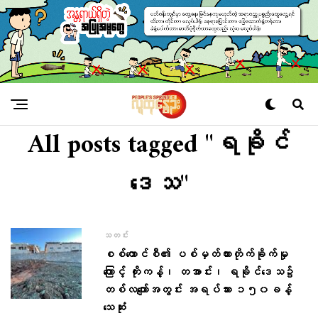
All posts tagged "ရခိုင်
ဒေသ"
သတင်း
စစ်ကောင်စီ၏ ပစ်မှတ်ထားတိုက်ခိုက်မှု
ကြောင့် ကိုးကန့်၊ တအာင်း၊ ရခိုင်ဒေသ၌
တစ်လကျော်အတွင်း အရပ်သား ၁၅၀ခန့်
သေဆုံး