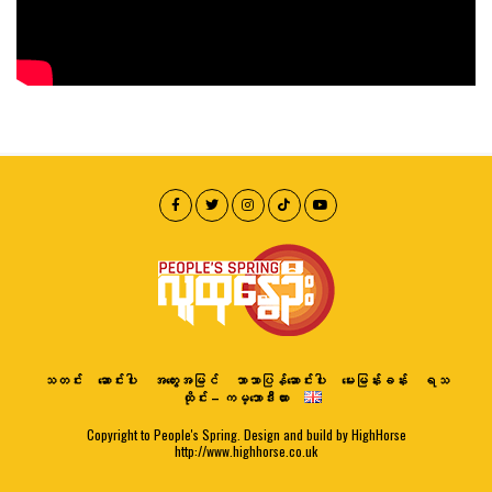
သတင်း
ဆောင်းပါး
အတွေးအမြင်
ဘာသာပြန်ဆောင်းပါး
မေးမြန်းခန်း
ရသ
ထိုင်း – ကမ္ဘောဒီးယား
Copyright to People's Spring. Design and build by HighHorse
http://www.highhorse.co.uk