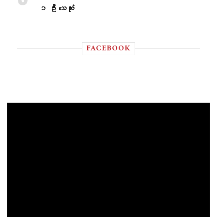
၁ ဦး သေဆုံး
FACEBOOK