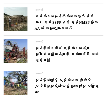
သတင်း
ရခိုင်ဒေသမုန်တိုင်းဘေးအတွက် မိုင်း
လား၊ ရှမ်း SSPPနှင့် မွန် NMSPတို့က
AAထံ အလှူငွေများပေးအပ်
သတင်း
မုန်တိုင်းဒဏ်ခံ ရခိုင်ဒေသခံများ
လှူဒါန်းမည့်ဆန်များကို စစ်ကောင်စီ သယ်
ခွင့်မပြု
သတင်း
မုန်တိုင်းကြောင့် ရခိုင်ဒေသ အိုးအိမ်
ပျက်စီးမှုများရှိသော်လည်း လူသေဆုံးမှု မကြားရ
သေး