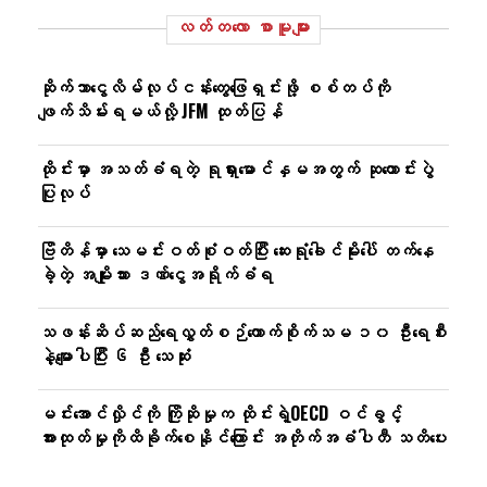
လတ်တ‌လော စာမူများ
ဆိုက်ဘာငွေလိမ်လုပ်ငန်းတွေဖြေရှင်းဖို့ စစ်တပ်ကို
ဖျက်သိမ်းရမယ်လို့ JFM ထုတ်ပြန်
ထိုင်းမှာ အသတ်ခံရတဲ့ ရုရှားမောင်နှမအတွက် ဆုတောင်းပွဲ
ပြုလုပ်
ဗြိတိန်မှာ သေမင်းဝတ်စုံဝတ်ပြီး ဆေးရုံခေါင်မိုးပေါ် တက်နေ
ခဲ့တဲ့ အမျိုးသား ဒဏ်ငွေအရိုက်ခံရ
သဖန်းဆိပ်ဆည်ရေလွှတ်စဉ်ကောက်စိုက်သမ ၁၀ ဦးရေစီး
နဲ့မျောပါပြီး ၆ ဦး သေဆုံး
မင်းအောင်လှိုင်ကို ကြိုဆိုမှုက ထိုင်းရဲ့OECD ဝင်ခွင့်
အားထုတ်မှုကိုထိခိုက်စေနိုင်ကြောင်း အတိုက်အခံပါတီ သတိပေး