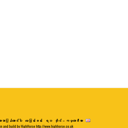
ာသာပြန်ဆောင်းပါး
မေးမြန်းခန်း
ရသ
ထိုင်း – ကမ္ဘောဒီးယား
gn and build by HighHorse http://www.highhorse.co.uk