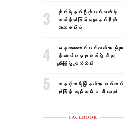
ထိုင်းရဲနှစ်ဦးကိုပစ်သတ်ခဲ့
တယ်လို့ယုံကြည်ရသူနှစ်ဦးကို
အသေဖမ်းမိ
မန္တလေးအောင်ပင်လယ်မှာ မိုးများ
လို့ အောင်ဇမ္ဗူဇာတ်ပွဲ ဒီည
ဖျော်ဖြေပွဲ ဖျက်သိမ်း
တနင်္သာရီမြို့နယ်မှာ စစ်တပ်
ဗုံးကြဲလို့ အမျိုးသမီး ၁ ဦး သေဆုံး
FACEBOOK