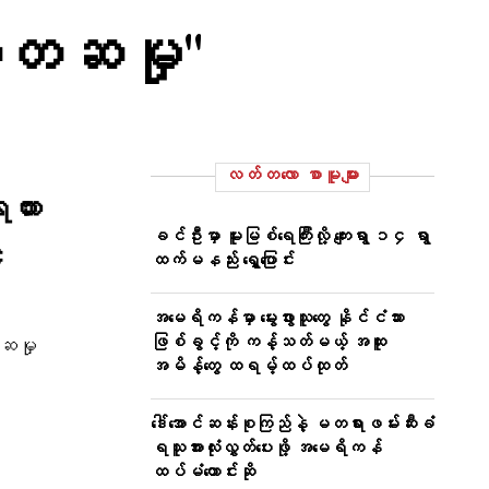
ာ်တဆမှု"
လတ်တ‌လော စာမူများ
ရထား
ခင်ဦးမှာ မူးမြစ်ရေကြီးလို့ ကျေးရွာ ၁၄ ရွာ
၄
ထက်မနည်း ရွှေ့ပြောင်း
အမေရိကန်မှာ မွေးဖွားသူတွေ နိုင်ငံသား
ဖြစ်ခွင့်ကို ကန့်သတ်မယ့် အထူး
တဆမှု
အမိန့်တွေ ထရမ့်ထပ်ထုတ်
ဒေါ်အောင်ဆန်းစုကြည်နဲ့ မတရားဖမ်းဆီးခံ
ရသူအားလုံးလွှတ်ပေးဖို့ အမေရိကန်
ထပ်မံတောင်းဆို