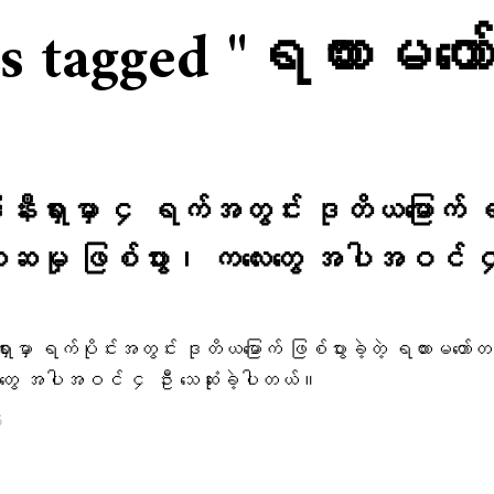
ts tagged "ရထားမတေ
နီးရှားမှာ ၄ ရက်အတွင်း ဒုတိယမြောက် 
တဆမှု ဖြစ်ပွား၊ ကလေးတွေ အပါအဝင် 
ှားမှာ ရက်ပိုင်းအတွင်း ဒုတိယမြောက် ဖြစ်ပွားခဲ့တဲ့ ရထားမတော်
လေးတွေ အပါအဝင် ၄ ဦး သေဆုံးခဲ့ပါတယ်။
6