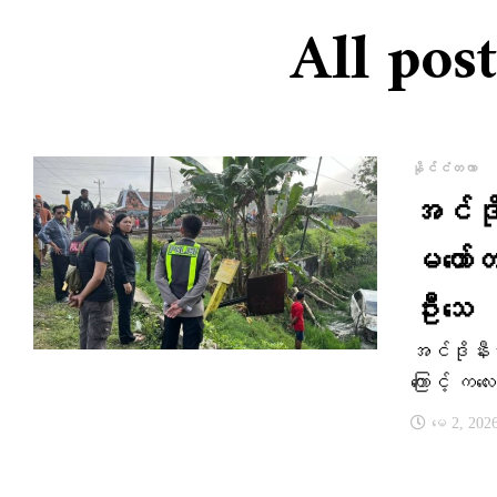
All pos
နိုင်ငံတကာ
အင်ဒို
မတော်
ဦးသေ
အင်ဒိုနီးရ
ကြောင့် က
မေ 2, 202