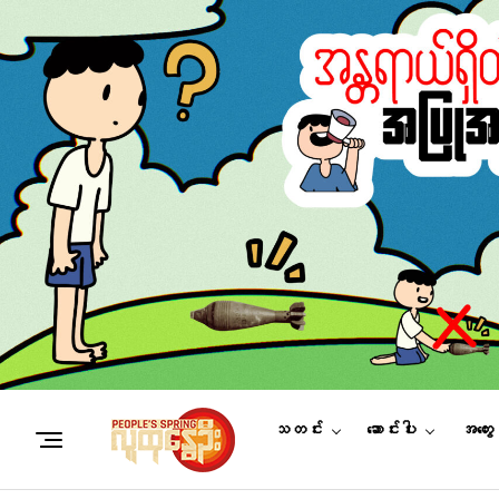
သတင်း
ဆောင်းပါး
အတွေ