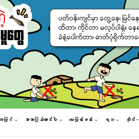
းအမြင်
ဘာသာပြန်ဆောင်းပါး
မေးမြန်းခန်း
ရသ
ထိုင်း 