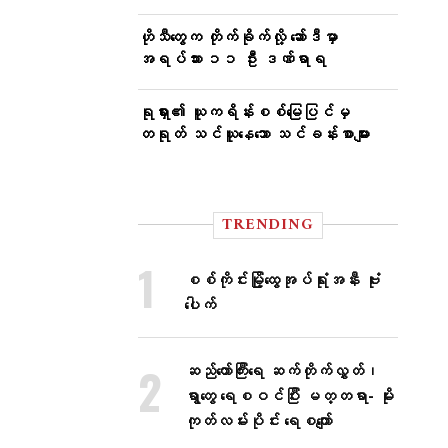
ဟိုသီတွေက တိုက်ခိုက်လို့ ဆော်ဒီမှာ
အရပ်သား ၁၁ ဦး ဒဏ်ရာရ
ရုရှား၏ ယူကရိန်းစစ်မြေပြင်မှ
တရုတ် သင်ယူနေသော သင်ခန်းစာများ
TRENDING
စစ်ကိုင်းမြို့ထွေအုပ်ရုံးအနီး ဗုံး
ပေါက်
ဆည်တော်ကြီးရေ ဆက်တိုက်လွှတ်၊
ရွာတွေ ရေစဝင်ပြီး မတ္တရာ- မိုး
ကုတ်လမ်းပိုင်း ရေစကျော်