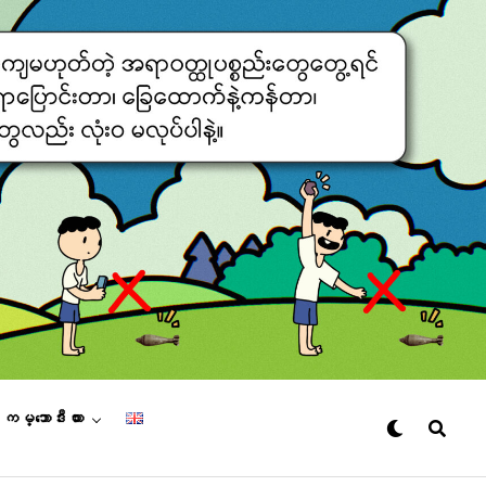
– ကမ္ဘောဒီးယား