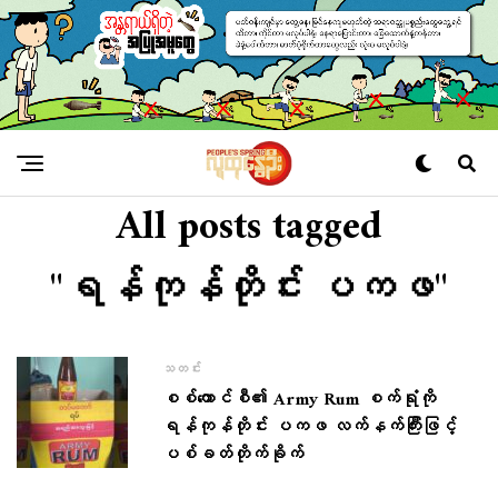
All posts tagged
"ရန်ကုန်တိုင်း ပကဖ"
သတင်း
စစ်ကောင်စီ​၏ Army Rum စက်ရုံကို
ရန်ကုန်တိုင်း ပကဖ လက်နက်ကြီးဖြင့်
ပစ်ခတ်တိုက်ခိုက်