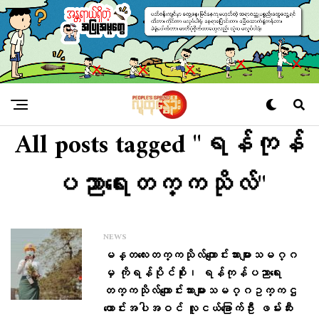
All posts tagged "ရန်ကုန်
ပညာရေးတက္ကသိုလ်"
NEWS
မန္တလေးတက္ကသိုလ်ကျောင်းသားများသမဂ္ဂ
မှ ကိုရန်ပိုင်စိုး၊ ရန်ကုန်ပညာရေး
တက္ကသိုလ်ကျောင်းသားများသမဂ္ဂဥက္ကဌ
ဟောင်းအပါအဝင် လူငယ်ခြောက်ဦး ဖမ်းဆီး