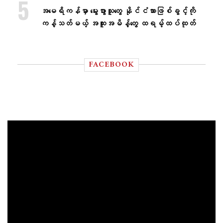
အမေရိကန်မှာ မွေးဖွားသူတွေ နိုင်ငံသားဖြစ်ခွင့်ကို
ကန့်သတ်မယ့် အထူးအမိန့်တွေ ထရမ့်ထပ်ထုတ်
FACEBOOK