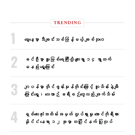
TRENDING
မွေးနေ့မှာ သီချင်းသစ်ဖြန့်မယ့် ချစ်သုဝေ
ခင်ဦးမှာ မူးမြစ်ရေကြီးလို့ ကျေးရွာ ၁၄ ရွာထက်
မနည်း ရွှေ့ပြောင်း
ဂျပန်မှာ တိုင်ဖွန်းမုန်တိုင်းကြောင့် လူသိန်းနဲ့ချီ
ပြောင်းရွှေ့၊ လေယာဉ် ခရီးစဉ်တွေလည်း ဖျက်သိမ်း
ရှစ်လေးလုံးအထိမ်းအမှတ် လှုပ်ရှားမှု တောင်ကိုရီးယား
နိုင်ငံ နေရာ ၁၂ ခုမှာ တပြိုင်နက် ပြုလုပ်