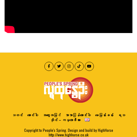
သတင်း
ဆောင်းပါး
အတွေးအမြင်
ဘာသာပြန်ဆောင်းပါး
မေးမြန်းခန်း
ရသ
ထိုင်း – ကမ္ဘောဒီးယား
Copyright to People's Spring. Design and build by HighHorse
http://www.highhorse.co.uk