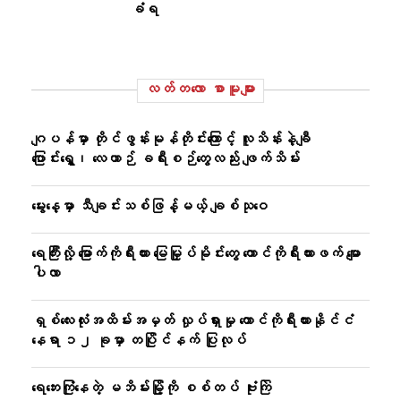
ခံရ
လတ်တ‌လော စာမူများ
ဂျပန်မှာ တိုင်ဖွန်းမုန်တိုင်းကြောင့် လူသိန်းနဲ့ချီ
ပြောင်းရွှေ့၊ လေယာဉ် ခရီးစဉ်တွေလည်း ဖျက်သိမ်း
မွေးနေ့မှာ သီချင်းသစ်ဖြန့်မယ့် ချစ်သုဝေ
ရေကြီးလို့ မြောက်ကိုရီးယား မြေမြှုပ်မိုင်းတွေ တောင်ကိုရီးယားဖက် မျော
ပါလာ
ရှစ်လေးလုံးအထိမ်းအမှတ် လှုပ်ရှားမှု တောင်ကိုရီးယားနိုင်ငံ
နေရာ ၁၂ ခုမှာ တပြိုင်နက် ပြုလုပ်
ရေဘေးကြုံနေတဲ့ မဘိမ်းမြို့ကို စစ်တပ် ဗုံးကြဲ