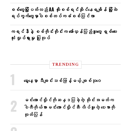
စစ်တွေမြို့ပတ်လည် AA ထိုးစစ်ရင်ဆိုင်နေရချိန် မြို့ထဲ
ရပ်ကွက်တွေမှာပါစစ်တပ်ကခံစစ်ပြင်လာ
ကရင်နီနဲ့ စစ်ကိုင်းတိုင်းက တော်လှန်ပြည်သူတွေ ရှစ်လေး
လုံး လှုပ်ရှားမှု ပြုလုပ်
TRENDING
မွေးနေ့မှာ သီချင်းသစ်ဖြန့်မယ့် ချစ်သုဝေ
မင်းအောင်လှိုင်ကိုဆန္ဒပြခဲ့တဲ့ ထိုင်းအမတ်က
ပါတီကိုယ်စားမင်းအောင်လှိုင်ဆီ လိပ်မူတဲ့ ပေးစာကို
ထုတ်ပြန်