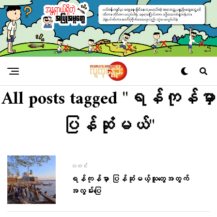
All posts tagged "ရန်ကုန်မှာ
ပြန်ဆုံမယ်"
သတင်း
ရန်ကုန်မှာ ပြန်ဆုံမယ့်သူတွေအတွက်
အလွမ်းပြေ