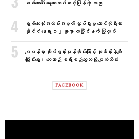
စစ်ဘေးပေါ် ရေဘေးထပ်ဆင့်ပြန်တဲ့ အညာ
ရှစ်လေးလုံးအထိမ်းအမှတ် လှုပ်ရှားမှု တောင်ကိုရီးယား
နိုင်ငံ နေရာ ၁၂ ခုမှာ တပြိုင်နက် ပြုလုပ်
ဂျပန်မှာ တိုင်ဖွန်းမုန်တိုင်းကြောင့် လူသိန်းနဲ့ချီ
ပြောင်းရွှေ့၊ လေယာဉ် ခရီးစဉ်တွေလည်း ဖျက်သိမ်း
FACEBOOK