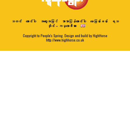
သတင်း
ဆောင်းပါး
အတွေးအမြင်
ဘာသာပြန်ဆောင်းပါး
မေးမြန်းခန်း
ရသ
ထိုင်း – ကမ္ဘောဒီးယား
Copyright to People's Spring. Design and build by HighHorse
http://www.highhorse.co.uk