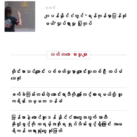
သတင်း
ဂျပန်နိုင်ငံတွင် “ရန်ကုန်မှာပြန်ဆုံ
မယ်”လှုပ်ရှားမှု ပြုလုပ်
လတ်တ‌လော စာမူများ
ထိုင်းစာသင်ကျောင်း ပစ်ခတ်မှုမှာ ကျောင်းသူတစ်ဦး ထပ်မံ
သေဆုံး
ခက်ခဲကြမ်းတမ်းတဲ့ ဆောင်းရာသီကို မျှော်လင့်ထားရမယ်လို့ ယူ
ကရိန်း သမ္မတ ဝန်ခံ
မြန်မာနဲ့ တောင်ဆူဒန် နိုင်ငံသားတွေအတွက် ယာယီ
ခိုလှုံခွင့်ကို ထရမ့်အစိုးရ ရုပ်သိမ်းခွင့်ရှိကြောင်း အမေ
ရိကန် တရားရုံးတွေ ဆုံးဖြတ်