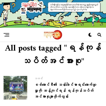
All posts tagged "ရန်ကုန်
သပိတ်အင်အားစု"
သတင်း
စစ်ကောင်စီ၏ သန်းခေါင်စာရင်းကောက်ယူ
မှူကို ဆန့်ကျင်ရန် ရန်ကုန်သပိတ်
အင်အားစုများတိုက်တွန်း