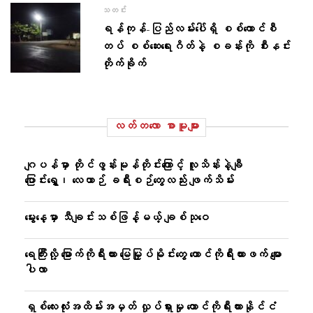
သတင်း
ရန်ကုန်-ပြည်လမ်းပေါ်ရှိ စစ်ကောင်စီ
တပ် စစ်ဆေးရေးဂိတ်နဲ့ စခန်းကို စီးနင်း
တိုက်ခိုက်
လတ်တ‌လော စာမူများ
ဂျပန်မှာ တိုင်ဖွန်းမုန်တိုင်းကြောင့် လူသိန်းနဲ့ချီ
ပြောင်းရွှေ့၊ လေယာဉ် ခရီးစဉ်တွေလည်း ဖျက်သိမ်း
မွေးနေ့မှာ သီချင်းသစ်ဖြန့်မယ့် ချစ်သုဝေ
ရေကြီးလို့ မြောက်ကိုရီးယား မြေမြှုပ်မိုင်းတွေ တောင်ကိုရီးယားဖက် မျော
ပါလာ
ရှစ်လေးလုံးအထိမ်းအမှတ် လှုပ်ရှားမှု တောင်ကိုရီးယားနိုင်ငံ