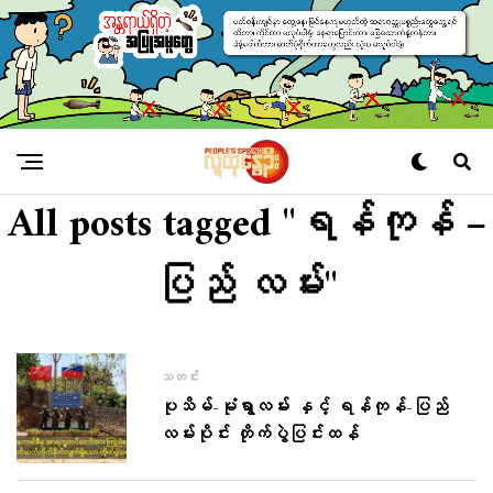
All posts tagged "ရန်ကုန် –
ပြည် လမ်း"
သတင်း
ပုသိမ်-မုံရွာလမ်း နှင့် ရန်ကုန်-ပြည်
လမ်းပိုင်း တိုက်ပွဲပြင်းထန်