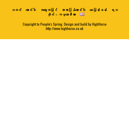
သတင်း
ဆောင်းပါး
အတွေးအမြင်
ဘာသာပြန်ဆောင်းပါး
မေးမြန်းခန်း
ရသ
ထိုင်း – ကမ္ဘောဒီးယား
Copyright to People's Spring. Design and build by HighHorse
http://www.highhorse.co.uk