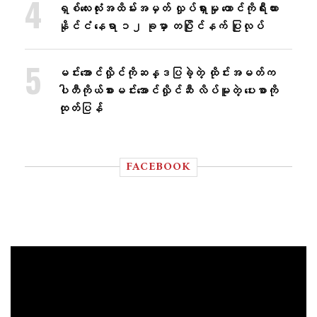
ရှစ်လေးလုံးအထိမ်းအမှတ် လှုပ်ရှားမှု တောင်ကိုရီးယား
နိုင်ငံ နေရာ ၁၂ ခုမှာ တပြိုင်နက် ပြုလုပ်
မင်းအောင်လှိုင်ကိုဆန္ဒပြခဲ့တဲ့ ထိုင်းအမတ်က
ပါတီကိုယ်စားမင်းအောင်လှိုင်ဆီ လိပ်မူတဲ့ ပေးစာကို
ထုတ်ပြန်
FACEBOOK