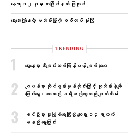
နေရာ ၁၂ ခုမှာ တပြိုင်နက် ပြုလုပ်
ရေဘေးကြုံနေတဲ့ မဘိမ်းမြို့ကို စစ်တပ် ဗုံးကြဲ
TRENDING
မွေးနေ့မှာ သီချင်းသစ်ဖြန့်မယ့် ချစ်သုဝေ
ဂျပန်မှာ တိုင်ဖွန်းမုန်တိုင်းကြောင့် လူသိန်းနဲ့ချီ
ပြောင်းရွှေ့၊ လေယာဉ် ခရီးစဉ်တွေလည်း ဖျက်သိမ်း
ခင်ဦးမှာ မူးမြစ်ရေကြီးလို့ ကျေးရွာ ၁၄ ရွာထက်
မနည်း ရွှေ့ပြောင်း