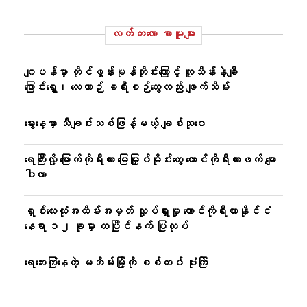
လတ်တ‌လော စာမူများ
ဂျပန်မှာ တိုင်ဖွန်းမုန်တိုင်းကြောင့် လူသိန်းနဲ့ချီ
ပြောင်းရွှေ့၊ လေယာဉ် ခရီးစဉ်တွေလည်း ဖျက်သိမ်း
မွေးနေ့မှာ သီချင်းသစ်ဖြန့်မယ့် ချစ်သုဝေ
ရေကြီးလို့ မြောက်ကိုရီးယား မြေမြှုပ်မိုင်းတွေ တောင်ကိုရီးယားဖက် မျော
ပါလာ
ရှစ်လေးလုံးအထိမ်းအမှတ် လှုပ်ရှားမှု တောင်ကိုရီးယားနိုင်ငံ
နေရာ ၁၂ ခုမှာ တပြိုင်နက် ပြုလုပ်
ရေဘေးကြုံနေတဲ့ မဘိမ်းမြို့ကို စစ်တပ် ဗုံးကြဲ