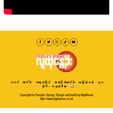
သတင်း
ဆောင်းပါး
အတွေးအမြင်
ဘာသာပြန်ဆောင်းပါး
မေးမြန်းခန်း
ရသ
ထိုင်း – ကမ္ဘောဒီးယား
Copyright to People's Spring. Design and build by HighHorse
http://www.highhorse.co.uk