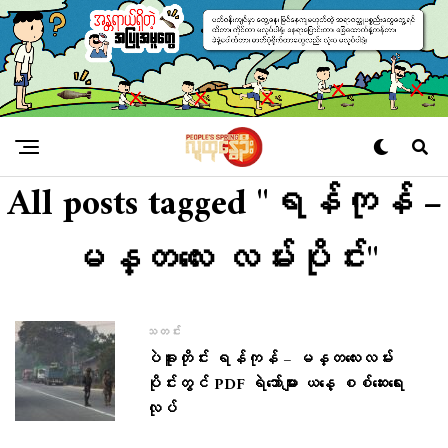
All posts tagged "ရန်ကုန် –
မန္တလေး လမ်းပိုင်း"
သတင်း
ပဲခူးတိုင်း ရန်ကုန် – မန္တလေးလမ်း
ပိုင်းတွင် PDF ရဲဘော်များ ယနေ့ စစ်ဆေးရေး
လုပ်