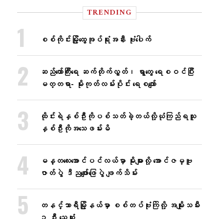
TRENDING
စစ်ကိုင်းမြို့ထွေအုပ်ရုံးအနီး ဗုံးပေါက်
ဆည်တော်ကြီးရေ ဆက်တိုက်လွှတ်၊ ရွာတွေ ရေစဝင်ပြီး
မတ္တရာ- မိုးကုတ်လမ်းပိုင်း ရေစကျော်
ထိုင်းရဲနှစ်ဦးကိုပစ်သတ်ခဲ့တယ်လို့ယုံကြည်ရသူ
နှစ်ဦးကိုအသေဖမ်းမိ
မန္တလေးအောင်ပင်လယ်မှာ မိုးများလို့ အောင်ဇမ္ဗူ
ဇာတ်ပွဲ ဒီညဖျော်ဖြေပွဲ ဖျက်သိမ်း
တနင်္သာရီမြို့နယ်မှာ စစ်တပ်ဗုံးကြဲလို့ အမျိုးသမီး
၁ ဦး သေဆုံး