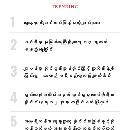
TRENDING
မွေးနေ့မှာ သီချင်းသစ်ဖြန့်မယ့် ချစ်သုဝေ
ခင်ဦးမှာ မူးမြစ်ရေကြီးလို့ ကျေးရွာ ၁၄ ရွာထက်
မနည်း ရွှေ့ပြောင်း
ဂျပန်မှာ တိုင်ဖွန်းမုန်တိုင်းကြောင့် လူသိန်းနဲ့ချီ
ပြောင်းရွှေ့၊ လေယာဉ် ခရီးစဉ်တွေလည်း ဖျက်သိမ်း
ရှစ်လေးလုံးအထိမ်းအမှတ် လှုပ်ရှားမှု တောင်ကိုရီးယား
နိုင်ငံ နေရာ ၁၂ ခုမှာ တပြိုင်နက် ပြုလုပ်
အမေရိကန်မှာ မွေးဖွားသူတွေ နိုင်ငံသားဖြစ်ခွင့်ကို
ကန့်သတ်မယ့် အထူးအမိန့်တွေ ထရမ့်ထပ်ထုတ်