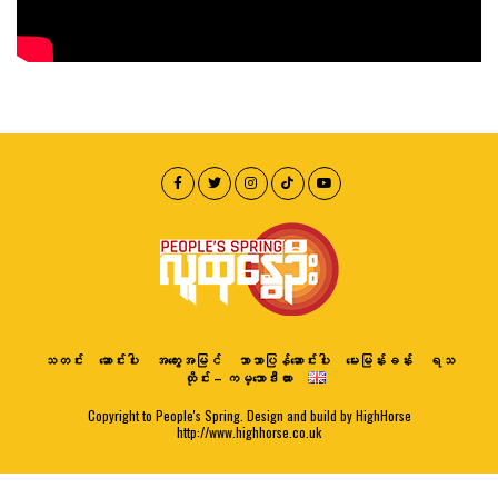
သတင်း
ဆောင်းပါး
အတွေးအမြင်
ဘာသာပြန်ဆောင်းပါး
မေးမြန်းခန်း
ရသ
ထိုင်း – ကမ္ဘောဒီးယား
Copyright to People's Spring. Design and build by HighHorse
http://www.highhorse.co.uk