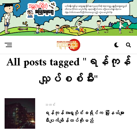
All posts tagged "ရန်ကုန်
လျှပ်စစ်မီး"
သတင်း
ရန်ကုန်အရှေ့ပိုင်းခရိုင်က မြို့နယ်များ
မီးပျက်ချိန်ထပ်တိုးမည်