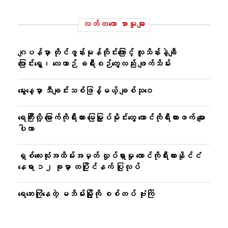
လတ်တ‌လော စာမူများ
ဂျပန်မှာ တိုင်ဖွန်းမုန်တိုင်းကြောင့် လူသိန်းနဲ့ချီ
ပြောင်းရွှေ့၊ လေယာဉ် ခရီးစဉ်တွေလည်း ဖျက်သိမ်း
မွေးနေ့မှာ သီချင်းသစ်ဖြန့်မယ့် ချစ်သုဝေ
ရေကြီးလို့ မြောက်ကိုရီးယား မြေမြှုပ်မိုင်းတွေ တောင်ကိုရီးယားဖက် မျော
ပါလာ
ရှစ်လေးလုံးအထိမ်းအမှတ် လှုပ်ရှားမှု တောင်ကိုရီးယားနိုင်ငံ
နေရာ ၁၂ ခုမှာ တပြိုင်နက် ပြုလုပ်
ရေဘေးကြုံနေတဲ့ မဘိမ်းမြို့ကို စစ်တပ် ဗုံးကြဲ